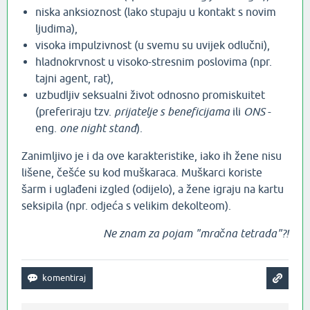
niska anksioznost (lako stupaju u kontakt s novim
ljudima),
visoka impulzivnost (u svemu su uvijek odlučni),
hladnokrvnost u visoko-stresnim poslovima (npr.
tajni agent, rat),
uzbudljiv seksualni život odnosno promiskuitet
(preferiraju tzv.
prijatelje s beneficijama
ili
ONS
-
eng.
one night stand
).
Zanimljivo je i da ove karakteristike, iako ih žene nisu
lišene, češće su kod muškaraca. Muškarci koriste
šarm i uglađeni izgled (odijelo), a žene igraju na kartu
seksipila (npr. odjeća s velikim dekolteom).
Ne znam za pojam "mračna tetrada"?!