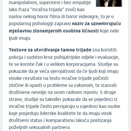
manipulativni, superiorni i bez empatije.
Iako fraza "mračna trijada" zvuči kao
naslov nekog horor filma ili horor videoigre, to je u
popularnoj psihologiji zapravo
naziv za uznemirujuću
mješavinu zlonamjernih osobina ličnosti
koje neki
ljudi imaju.
Testove za utvrđivanje tamne trijade
zna koristiti
policija i sudstvo kroz psihijatrijske odjele i evaluacije,
te se koriste čak i u velikim korporacijama. Studije su
pokazale da je veća vjerojatnost da će ljudi koji imaju
visoke rezultate na testu mračne trijade počiniti
zločine ili upasti u probleme sa zakonom, te izazvati
društvene nevolje na svom radnom mjestu. S druge
strane, studije su također pokazale da se pojedinci iz
mračne trijade često percipiraju u zajednici kao osobe
koje posjeduju liderske kvalitete te da imaju visok
društveni status i komparativnu lakoću postizanja
poželjnih seksualnih partnera.