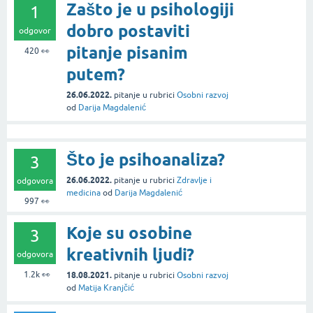
Zašto je u psihologiji
1
dobro postaviti
odgovor
pitanje pisanim
420
👀
putem?
26.06.2022.
pitanje
u rubrici
Osobni razvoj
od
Darija Magdalenić
Što je psihoanaliza?
3
26.06.2022.
pitanje
u rubrici
Zdravlje i
odgovora
medicina
od
Darija Magdalenić
997
👀
Koje su osobine
3
kreativnih ljudi?
odgovora
1.2k
👀
18.08.2021.
pitanje
u rubrici
Osobni razvoj
od
Matija Kranjčić