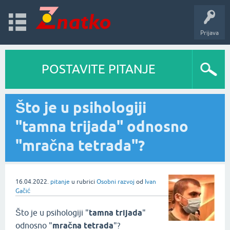
Prijava
POSTAVITE PITANJE
Što je u psihologiji
"tamna trijada" odnosno
"mračna tetrada"?
16.04.2022.
pitanje
u rubrici
Osobni razvoj
od
Ivan
Gačić
Što je u psihologiji "
tamna trijada
"
odnosno "
mračna tetrada
"?