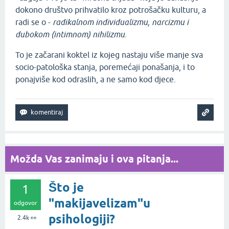
dokono društvo prihvatilo kroz potrošačku kulturu, a
radi se o -
radikalnom individualizmu, narcizmu i
dubokom (intimnom) nihilizmu
.
To je začarani koktel iz kojeg nastaju više manje sva
socio-patološka stanja, poremećaji ponašanja, i to
ponajviše kod odraslih, a ne samo kod djece.
Možda Vas zanimaju i ova pitanja...
Što je
1
"makijavelizam"u
odgovor
psihologiji?
2.4k
👀