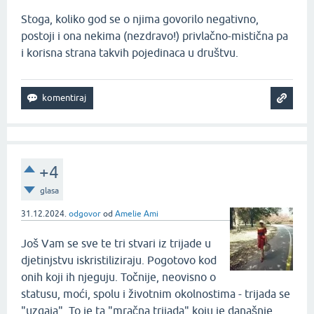
Stoga, koliko god se o njima govorilo negativno,
postoji i ona nekima (nezdravo!) privlačno-mistična pa
i korisna strana takvih pojedinaca u društvu.
+4
glasa
31.12.2024.
odgovor
od
Amelie Ami
Još Vam se sve te tri stvari iz trijade u
djetinjstvu iskristiliziraju. Pogotovo kod
onih koji ih njeguju. Točnije, neovisno o
statusu, moći, spolu i životnim okolnostima - trijada se
"uzgaja". To je ta "mračna trijada" koju je današnje