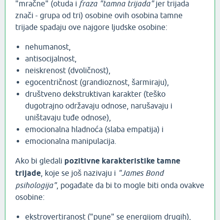
"mračne" (otuda i
fraza "tamna trijada"
jer trijada
znači - grupa od tri) osobine ovih osobina tamne
trijade spadaju ove najgore ljudske osobine:
nehumanost,
antisocijalnost,
neiskrenost (dvoličnost),
egocentričnost (grandioznost, šarmiraju),
društveno dekstruktivan karakter (teško
dugotrajno održavaju odnose, narušavaju i
uništavaju tuđe odnose),
emocionalna hladnoća (slaba empatija) i
emocionalna manipulacija.
Ako bi gledali
pozitivne karakteristike tamne
trijade
, koje se još nazivaju i
"James Bond
psihologija"
, pogađate da bi to mogle biti onda ovakve
osobine:
ekstrovertiranost ("pune" se energijom drugih),