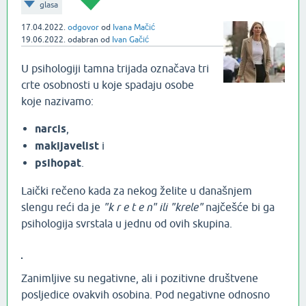
glasa
17.04.2022.
odgovor
od
Ivana Mačić
19.06.2022.
odabran
od
Ivan Gačić
U psihologiji tamna trijada označava tri
crte osobnosti u koje spadaju osobe
koje nazivamo:
narcis
,
makijavelist
i
psihopat
.
Laički rečeno kada za nekog želite u današnjem
slengu reći da je
"k r e t e n" ili "krele"
najčešće bi ga
psihologija svrstala u jednu od ovih skupina.
Zanimljive su negativne, ali i pozitivne društvene
posljedice ovakvih osobina. Pod negativne odnosno