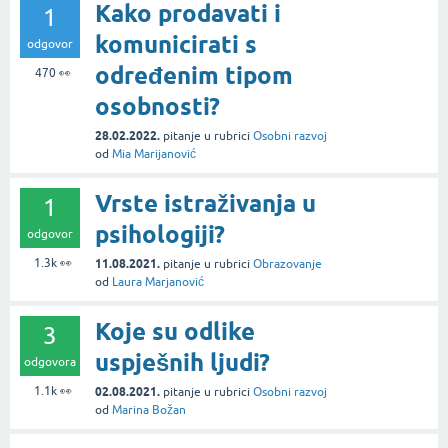
Kako prodavati i
1
komunicirati s
odgovor
određenim tipom
470
👀
osobnosti?
28.02.2022.
pitanje
u rubrici
Osobni razvoj
od
Mia Marijanović
Vrste istraživanja u
1
psihologiji?
odgovor
1.3k
👀
11.08.2021.
pitanje
u rubrici
Obrazovanje
od
Laura Marjanović
Koje su odlike
3
uspješnih ljudi?
odgovora
1.1k
👀
02.08.2021.
pitanje
u rubrici
Osobni razvoj
od
Marina Božan