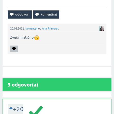
20.06.2022.
komentar
od
Ana Primorac
Zvuči mistično
3
odgovor(a)
+20