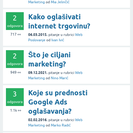
Marketing
od
Mia Jelinčić
Kako oglašivati
2
internet trgovinu?
odgovora
717
👀
06.03.2015.
pitanje
u rubrici
Web
Poslovanje
od
Ivan Ivić
Što je ciljani
2
marketing?
odgovora
949
👀
09.12.2021.
pitanje
u rubrici
Web
Marketing
od
Nino Marić
Koje su prednosti
3
Google Ads
odgovora
oglašavanja?
1.1k
👀
02.02.2016.
pitanje
u rubrici
Web
Marketing
od
Marko Radić