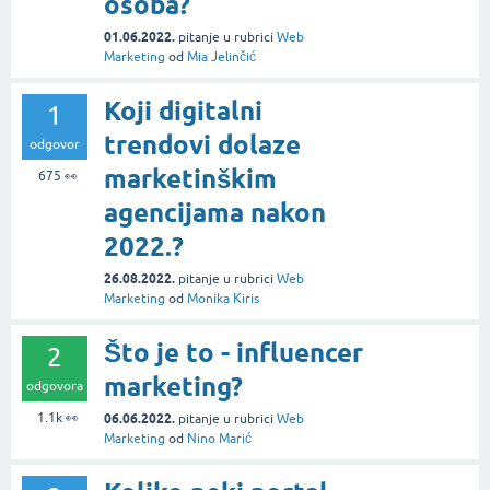
osoba?
01.06.2022.
pitanje
u rubrici
Web
Marketing
od
Mia Jelinčić
Koji digitalni
1
trendovi dolaze
odgovor
marketinškim
675
👀
agencijama nakon
2022.?
26.08.2022.
pitanje
u rubrici
Web
Marketing
od
Monika Kiris
Što je to - influencer
2
marketing?
odgovora
1.1k
👀
06.06.2022.
pitanje
u rubrici
Web
Marketing
od
Nino Marić