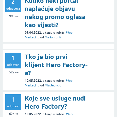
Koliko neki portal
2
naplaćuje objavu
odgovora
nekog promo oglasa
990
👀
kao vijesti?
09.04.2022.
pitanje
u rubrici
Web
Marketing
od
Mario Ronić
Tko je bio prvi
1
klijent Hero Factory-
odgovor
a?
522
👀
10.05.2022.
pitanje
u rubrici
Web
Marketing
od
Mia Jelinčić
Koje sve usluge nudi
1
Hero Factory?
odgovor
624
👀
10.05.2022.
pitanje
u rubrici
Web