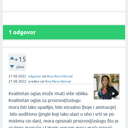
1
odgovor
+15
glasa
21.06.2022.
odgovor
od
Ana Nera Horvat
21.06.2022.
uređen
od
Ana Nera Horvat
Kvalitetan oglas može imati više oblika.
Kvalitetan oglas za proizvod/uslugu
mora biti lako upadljiv, bilo vizualno (boje i animacije)
bilo auditivno (jingle koji lako ulazi u uho i vrti se po
mislima cio dan), mora opisivati proizvod/uslugu što je
realnije moguće i takvim opisom mora moći privući