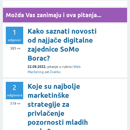
Možda Vas zanimaju i ova pitanja...
Kako saznati novosti
1
od najjače digitalne
odgovor
zajednice SoMo
385
👀
Borac?
22.08.2022.
pitanje
u rubrici
Web
Marketing
od
Znatko
Koje su najbolje
2
marketinške
odgovora
strategije za
519
👀
privlačenje
pozornosti mladih