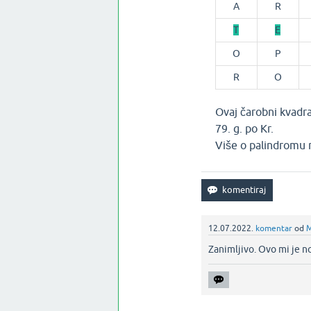
A
R
T
E
O
P
R
O
Ovaj čarobni kvadrat
79. g. po Kr.
Više o palindromu m
12.07.2022.
komentar
od
M
Zanimljivo. Ovo mi je n