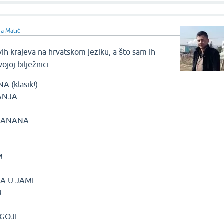
a Matić
ih krajeva na hrvatskom jeziku, a što sam ih
joj bilježnici:
 (klasik!)
ANJA
BANANA
M
RA U JAMI
U
GOJI