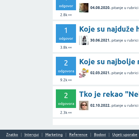
odgovor
04.08.2020.
pitanje
u rubric
2.8k
👀
Koje su najduže h
1
odgovor
30.06.2021.
pitanje
u rubric
3.8k
👀
Koje su najbolje 
2
odgovora
02.03.2021.
pitanje
u rubric
9.2k
👀
Tko je rekao "Ne
2
odgovora
02.10.2022.
pitanje
u rubric
2.3k
👀
Znatko
Intervjui
Marketing
Reference
Bodovi
Uvjeti uporabe