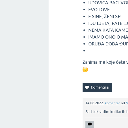
UDOVICA BACI VO
EVO LOVE
E SINE, ŽENI SE!
IDU LJETA, PATE L
NEMA KATA KAM
IMAMO ONO O MA
ORUĐA DODA ĐU
...
Zanima me koje ćete vi
14.06.2022.
komentar
od
M
Sad tek vidim koliko ih