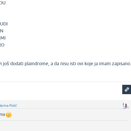
DU.
JUDI
EN
MI
RO
 još dodati plaindrome, a da nisu isti ovi koje ja imam zapisano
arina Polić
 ima