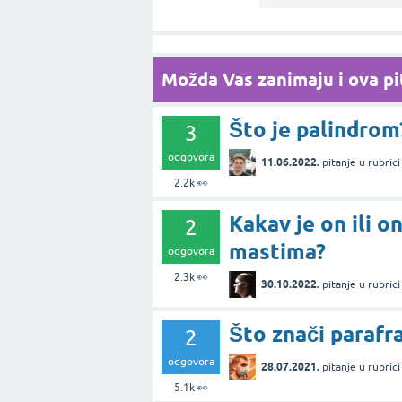
Možda Vas zanimaju i ova pit
Što je palindrom
3
odgovora
11.06.2022.
pitanje
u rubric
2.2k
👀
Kakav je on ili o
2
mastima?
odgovora
2.3k
👀
30.10.2022.
pitanje
u rubric
Što znači parafra
2
odgovora
28.07.2021.
pitanje
u rubric
5.1k
👀