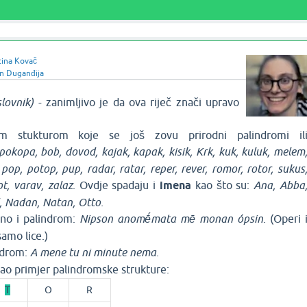
ina Kovač
n Duganđija
lovnik)
- zanimljivo je da ova riječ znači upravo
om stukturom koje se još zovu prirodni palindromi il
pokopa, bob, dovod, kajak, kapak, kisik, Krk, kuk, kuluk, melem
pop, potop, pup, radar, ratar, reper, rever, romor, rotor, sukus
ot, varav, zalaz
. Ovdje spadaju i
imena
kao što su:
Ana, Abba
, Nadan, Natan, Otto.
dno i palindrom:
Nipson anomḗmata mē monan ópsin
. (Operi 
samo lice.)
ndrom:
A mene tu ni minute nema
.
ao primjer palindromske strukture:
T
O
R