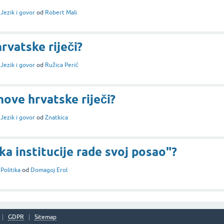
i
Jezik i govor
od
Robert Mali
rvatske riječi?
i
Jezik i govor
od
Ružica Perić
nove hrvatske riječi?
i
Jezik i govor
od
Znatkica
ka institucije rade svoj posao"?
i
Politika
od
Domagoj Erol
GDPR
Sitemap