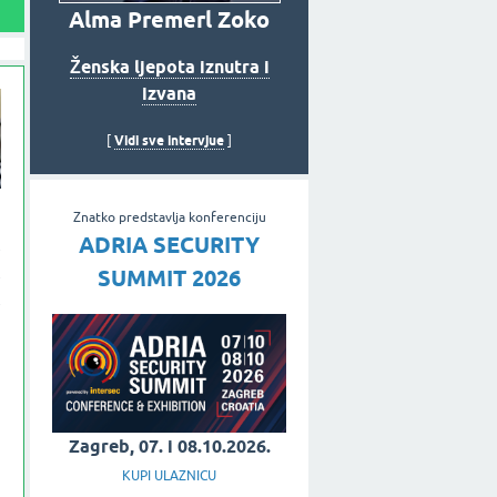
Alma Premerl Zoko
Ženska ljepota iznutra i
izvana
Vidi sve intervjue
[
]
i
Znatko predstavlja konferenciju
ADRIA SECURITY
,
,
SUMMIT 2026
,
i
Zagreb, 07. i 08.10.2026.
KUPI ULAZNICU