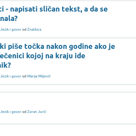
i - napisati sličan tekst, a da se
inala?
i
Jezik i govor
od
Znatkica
čki piše točka nakon godine ako je
ečenici kojoj na kraju ide
nik?
i
Jezik i govor
od
Marija Miljević
i
Jezik i govor
od
Zoran Jurić