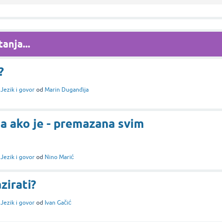
anja...
?
i
Jezik i govor
od
Marin Duganđija
na ako je - premazana svim
i
Jezik i govor
od
Nino Marić
zirati?
i
Jezik i govor
od
Ivan Gačić