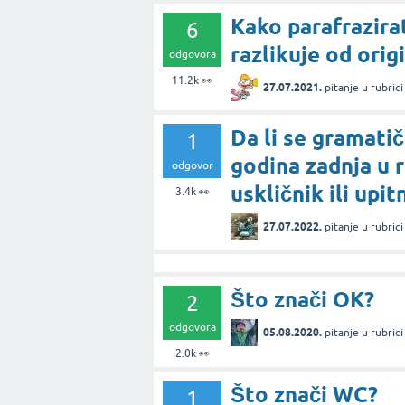
Kako parafrazirat
6
razlikuje od orig
odgovora
11.2k
👀
27.07.2021.
pitanje
u rubric
Da li se gramati
1
godina zadnja u r
odgovor
uskličnik ili upit
3.4k
👀
27.07.2022.
pitanje
u rubric
Što znači OK?
2
odgovora
05.08.2020.
pitanje
u rubric
2.0k
👀
Što znači WC?
1