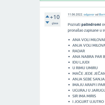
11.06.2022.
odgovor
od
Born
+10
glasa
Poznati
palindromi
ov
pronašao zapisane u svo
ANA VOLI MILOVANA
ANJA VOLI MILOV
RADAR
ANA NABRA PAR 
IDU LJUDI
U RIMU UMIRU
MAČE JEDE JEČA
ANJA SEBE SANJA
IMAJU ARAPI I PA
UGURAJ U JARUG
SIR IMA MIRIS
I JOGURT UJUTRO 