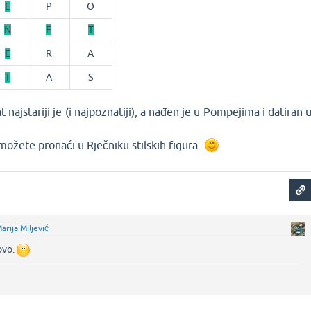
E
P
O
N
E
T
E
R
A
T
A
S
 najstariji je (i najpoznatiji), a nađen je u Pompejima i datiran 
ožete pronaći u Rječniku stilskih figura.
arija Miljević
ovo.