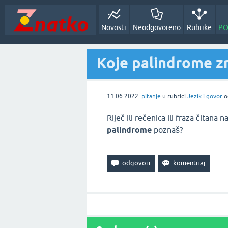
Novosti
Neodgovoreno
Rubrike
PO
Koje palindrome z
11.06.2022.
pitanje
u rubrici
Jezik i govor
Riječ ili rečenica ili fraza čitana 
palindrome
poznaš?