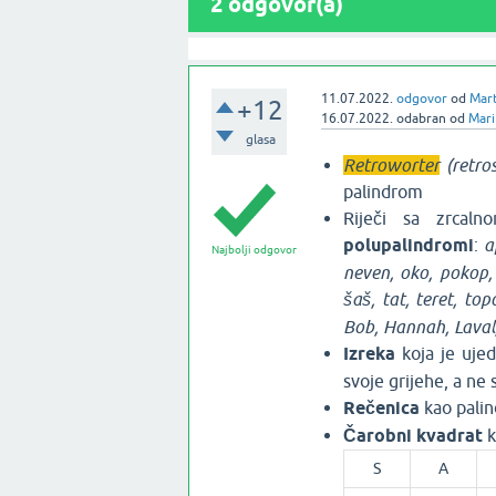
2
odgovor(a)
11.07.2022.
odgovor
od
Mart
+12
16.07.2022.
odabran
od
Mari
glasa
Retroworter
(retros
palindrom
Riječi sa zrcaln
polupalindromi
:
a
Najbolji odgovor
neven, oko, pokop, 
šaš, tat, teret, top
Bob, Hannah, Laval
Izreka
koja je uje
svoje grijehe, a ne 
Rečenica
kao pali
Čarobni kvadrat
k
S
A