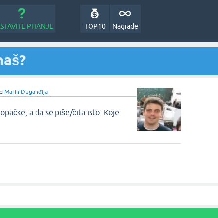
STAVITE PITANJE
TOP10
Nagrade
naš?
od
Marin Duganđija
naopačke, a da se piše/čita isto. Koje