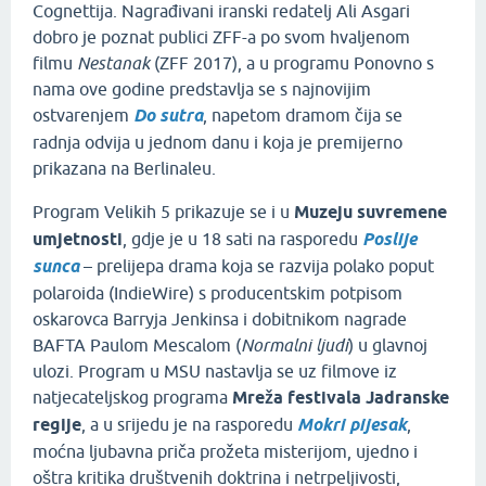
Cognettija. Nagrađivani iranski redatelj Ali Asgari
dobro je poznat publici ZFF-a po svom hvaljenom
filmu
Nestanak
(ZFF 2017), a u programu Ponovno s
nama ove godine predstavlja se s najnovijim
ostvarenjem
Do sutra
, napetom dramom čija se
radnja odvija u jednom danu i koja je premijerno
prikazana na Berlinaleu.
Program Velikih 5 prikazuje se i u
Muzeju suvremene
umjetnosti
, gdje je u 18 sati na rasporedu
Poslije
sunca
– prelijepa drama koja se razvija polako poput
polaroida (IndieWire) s producentskim potpisom
oskarovca Barryja Jenkinsa i dobitnikom nagrade
BAFTA Paulom Mescalom (
Normalni ljudi
) u glavnoj
ulozi. Program u MSU nastavlja se uz filmove iz
natjecateljskog programa
Mreža festivala Jadranske
regije
, a u srijedu je na rasporedu
Mokri pijesak
,
moćna ljubavna priča prožeta misterijom, ujedno i
oštra kritika društvenih doktrina i netrpeljivosti,