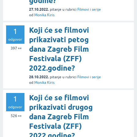
godine?
27.10.2022.
pitanje
u rubrici
Filmovi i serije
od
Monika Kiris
Koji će se filmovi
1
prikazivati petog
odgovor
dana Zagreb Film
397
👀
Festivala (ZFF)
2022.godine?
28.10.2022.
pitanje
u rubrici
Filmovi i serije
od
Monika Kiris
Koji će se filmovi
1
prikazivati drugog
odgovor
dana Zagreb Film
526
👀
Festivala (ZFF)
2022.godine?