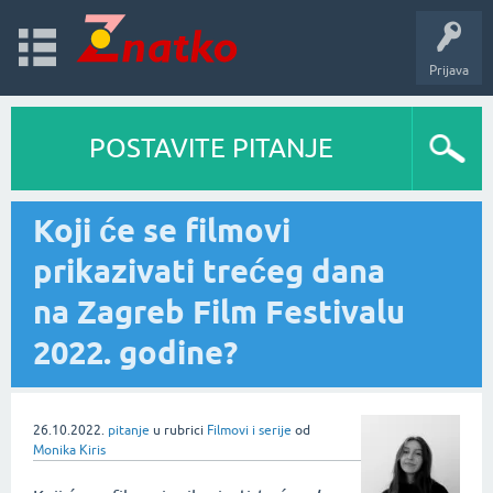
Prijava
POSTAVITE PITANJE
Koji će se filmovi
prikazivati trećeg dana
na Zagreb Film Festivalu
2022. godine?
26.10.2022.
pitanje
u rubrici
Filmovi i serije
od
Monika Kiris