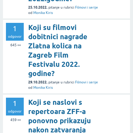
25.10.2022.
pitanje
u rubrici
Filmovi i serije
od
Monika Kiris
Koji su filmovi
1
dobitnici nagrade
odgovor
Zlatna kolica na
645
👀
Zagreb Film
Festivalu 2022.
godine?
29.10.2022.
pitanje
u rubrici
Filmovi i serije
od
Monika Kiris
Koji se naslovi s
1
repertoara ZFF-a
odgovor
ponovno prikazuju
459
👀
nakon zatvaranja