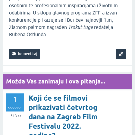
osobnim te profesionalnim inspiracijama i životnim
odabirima. U sklopu glavnog programa ZFF-a izvan
konkurencije prikazuje se i Burićev najnoviji film,
Zlatnom palmom nagrađen
Trokut tuge
redatelja
Rubena Östlunda.
Možda Vas zanimaju i ova pitanja...
Koji će se filmovi
1
prikazivati četvrtog
odgovor
dana na Zagreb Film
513
👀
Festivalu 2022.