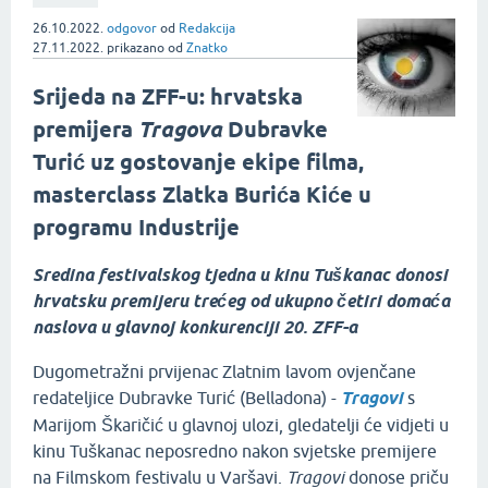
26.10.2022.
odgovor
od
Redakcija
27.11.2022.
prikazano
od
Znatko
Srijeda na ZFF-u: hrvatska
premijera
Tragova
Dubravke
Turić uz gostovanje ekipe filma,
masterclass Zlatka Burića Kiće u
programu Industrije
Sredina festivalskog tjedna u kinu Tuškanac donosi
hrvatsku premijeru trećeg od ukupno četiri domaća
naslova u glavnoj konkurenciji 20. ZFF-a
Dugometražni prvijenac Zlatnim lavom ovjenčane
redateljice Dubravke Turić (Belladona) -
Tragovi
s
Marijom Škaričić u glavnoj ulozi, gledatelji će vidjeti u
kinu Tuškanac neposredno nakon svjetske premijere
na Filmskom festivalu u Varšavi.
Tragovi
donose priču