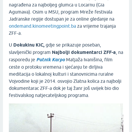
nagrađena za najboljeg glumca u Locarnu (Gia
Agumava). Osim u MSU, program Mreže festivala
Jadranske regije dostupan je za online gledanje na
ondemand.kinomeetingpoint.ba
za vrijeme trajanja
ZFF-a.
U
Dokukinu KIC,
gdje se prikazuje poseban,
slavljenički program
Najbolji dokumentarci ZFF-a
, na
rasporedu je
Putnik Karpo
Matjaža Ivanišina, film
ceste o protoku vremena i sjećanju te dirljiva
meditacija o lokalnoj kulturi i stanovnicima ruralne
Vojvodine koji je 2014. osvojio Zlatna kolica za najbolji
dokumentarac ZFF-a dok je taj žanr još uvijek bio dio
festivalskog natjecateljskog programa.