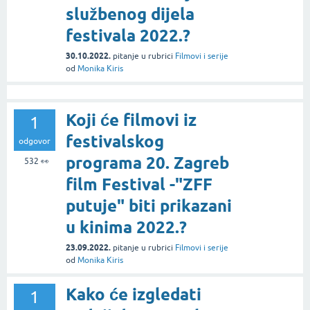
službenog dijela
festivala 2022.?
30.10.2022.
pitanje
u rubrici
Filmovi i serije
od
Monika Kiris
Koji će filmovi iz
1
festivalskog
odgovor
programa 20. Zagreb
532
👀
film Festival -"ZFF
putuje" biti prikazani
u kinima 2022.?
23.09.2022.
pitanje
u rubrici
Filmovi i serije
od
Monika Kiris
Kako će izgledati
1