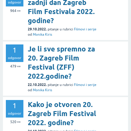
zadnji dan Zagreb
odgovor
Film Festivala 2022.
964
👀
godine?
29.10.2022.
pitanje
u rubrici
Filmovi i serije
od
Monika Kiris
Je li sve spremno za
1
20. Zagreb Film
odgovor
Festival (ZFF)
479
👀
2022.godine?
22.10.2022.
pitanje
u rubrici
Filmovi i serije
od
Monika Kiris
Kako je otvoren 20.
1
Zagreb Film Festival
odgovor
2022. godine?
520
👀