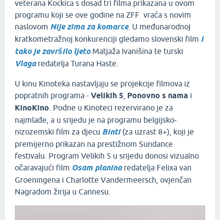
veterana Kockica s dosad tri filma prikazana u ovom
programu koji se ove godine na ZFF vraća s novim
naslovom
Nije zima za komarce
. U
međunarodnoj
kratkometražnoj konkurenciji gledamo slovenski film
I
tako je završilo ljeto
Matjaža Ivanišina te turski
Vlaga
redatelja Turana Haste.
U kinu Kinoteka nastavljaju se projekcije filmova iz
popratnih programa -
Velikih 5
,
Ponovno s nama
i
KinoKino
. Podne u Kinoteci rezervirano je za
najmlađe, a u srijedu je na programu belgijsko-
nizozemski film za djecu
Binti
(za uzrast 8+), koji je
premijerno prikazan na prestižnom Sundance
festivalu. Program Velikih 5 u srijedu donosi vizualno
očaravajući film
Osam planina
redatelja Felixa van
Groeningena i Charlotte Vandermeersch, ovjenčan
Nagradom žirija u Cannesu.