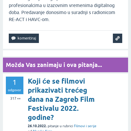
profesionalcima u izazovnim vremenima digitalnog
doba. Predavanje donosimo u suradnji s radionicom
RE-ACT i HAVC-om.
Možda Vas zanimaju i ova pitanja...
Koji će se filmovi
1
prikazivati trećeg
odgovor
dana na Zagreb Film
317
👀
Festivalu 2022.
godine?
26.10.2022.
pitanje
u rubrici
Filmovi i serije