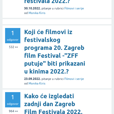
festivala 2022.?
30.10.2022.
pitanje
u rubrici
Filmovi i serije
od
Monika Kiris
Koji će filmovi iz
1
festivalskog
odgovor
programa 20. Zagreb
532
👀
film Festival -"ZFF
putuje" biti prikazani
u kinima 2022.?
23.09.2022.
pitanje
u rubrici
Filmovi i serije
od
Monika Kiris
Kako će izgledati
1
zadnji dan Zagreb
odgovor
Film Festivala 2022.
964
👀