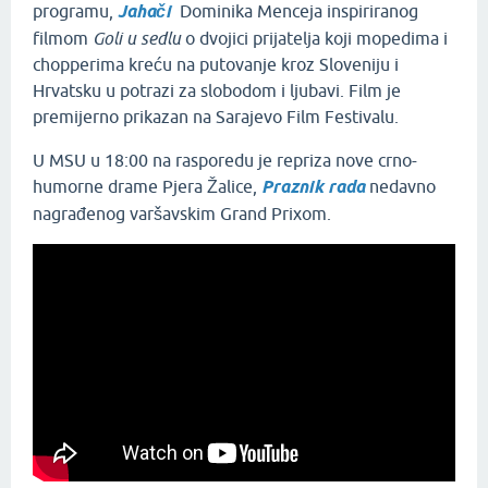
programu,
Jahači
Dominika Menceja inspiriranog
filmom
Goli u sedlu
o dvojici prijatelja koji mopedima i
chopperima kreću na putovanje kroz Sloveniju i
Hrvatsku u potrazi za slobodom i ljubavi. Film je
premijerno prikazan na Sarajevo Film Festivalu.
U MSU u 18:00 na rasporedu je repriza nove crno-
humorne drame Pjera Žalice,
Praznik rada
nedavno
nagrađenog varšavskim Grand Prixom.