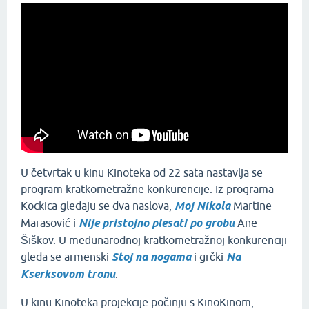
U četvrtak u kinu Kinoteka od 22 sata nastavlja se
program kratkometražne konkurencije. Iz programa
Kockica gledaju se dva naslova,
Moj Nikola
Martine
Marasović i
Nije pristojno plesati po grobu
Ane
Šiškov. U međunarodnoj kratkometražnoj konkurenciji
gleda se armenski
Stoj na nogama
i grčki
Na
Kserksovom tronu
.
U kinu Kinoteka projekcije počinju s KinoKinom,