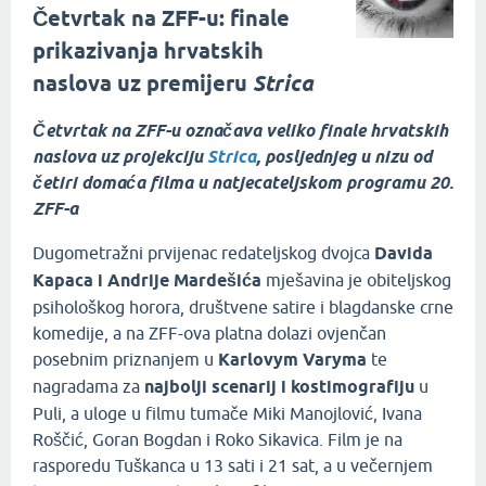
Četvrtak na ZFF-u: finale
prikazivanja hrvatskih
naslova uz premijeru
Strica
Četvrtak na ZFF-u označava veliko finale hrvatskih
naslova uz projekciju
Strica
, posljednjeg u nizu od
četiri domaća filma u natjecateljskom programu 20.
ZFF-a
Dugometražni prvijenac redateljskog dvojca
Davida
Kapaca i Andrije Mardešića
mješavina je obiteljskog
psihološkog horora, društvene satire i blagdanske crne
komedije, a na ZFF-ova platna dolazi ovjenčan
posebnim priznanjem u
Karlovym Varyma
te
nagradama za
najbolji scenarij i kostimografiju
u
Puli, a uloge u filmu tumače Miki Manojlović, Ivana
Roščić, Goran Bogdan i Roko Sikavica. Film je na
rasporedu Tuškanca u 13 sati i 21 sat, a u večernjem