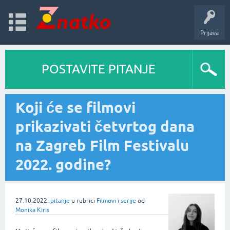
Prijava
POSTAVITE PITANJE
Koji će se filmovi
prikazivati četvrtog dana
na Zagreb Film Festivalu
2022. godine?
27.10.2022.
pitanje
u rubrici
Filmovi i serije
od
Monika Kiris