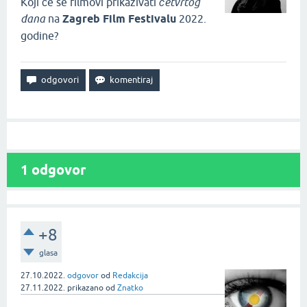
Koji će se filmovi prikazivati
četvrtog
dana
na
Zagreb Film Festivalu
2022.
godine?
1
odgovor
+8
glasa
27.10.2022.
odgovor
od
Redakcija
27.11.2022.
prikazano
od
Znatko