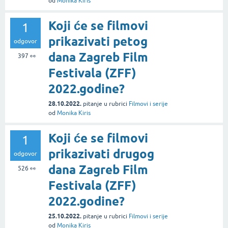
od
Monika Kiris
Koji će se filmovi
1
prikazivati petog
odgovor
dana Zagreb Film
397
👀
Festivala (ZFF)
2022.godine?
28.10.2022.
pitanje
u rubrici
Filmovi i serije
od
Monika Kiris
Koji će se filmovi
1
prikazivati drugog
odgovor
dana Zagreb Film
526
👀
Festivala (ZFF)
2022.godine?
25.10.2022.
pitanje
u rubrici
Filmovi i serije
od
Monika Kiris