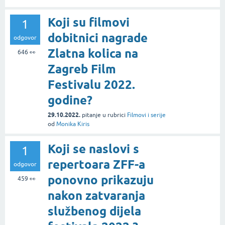
Koji su filmovi
1
dobitnici nagrade
odgovor
Zlatna kolica na
646
👀
Zagreb Film
Festivalu 2022.
godine?
29.10.2022.
pitanje
u rubrici
Filmovi i serije
od
Monika Kiris
Koji se naslovi s
1
repertoara ZFF-a
odgovor
ponovno prikazuju
459
👀
nakon zatvaranja
službenog dijela