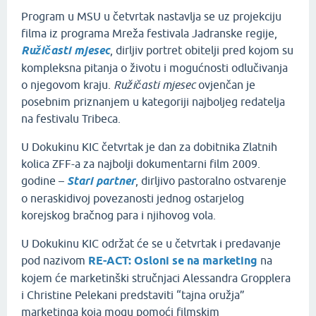
Program u MSU u četvrtak nastavlja se uz projekciju
filma iz programa Mreža festivala Jadranske regije,
Ružičasti mjesec
, dirljiv portret obitelji pred kojom su
kompleksna pitanja o životu i mogućnosti odlučivanja
o njegovom kraju.
Ružičasti mjesec
ovjenčan je
posebnim priznanjem u kategoriji najboljeg redatelja
na festivalu Tribeca.
U Dokukinu KIC četvrtak je dan za dobitnika Zlatnih
kolica ZFF-a za najbolji dokumentarni film 2009.
godine –
Stari partner
, dirljivo pastoralno ostvarenje
o neraskidivoj povezanosti jednog ostarjelog
korejskog bračnog para i njihovog vola.
U Dokukinu KIC održat će se u četvrtak i predavanje
pod nazivom
RE-ACT: Osloni se na marketing
na
kojem će marketinški stručnjaci Alessandra Gropplera
i Christine Pelekani predstaviti “tajna oružja”
marketinga koja mogu pomoći filmskim