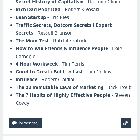
Secret History of Capitalism
- Ha-Joon Chang
Rich Dad Poor Dad
- Robert Kiyosaki
Lean Startup
- Eric Ries
Traffic Secrets, Dotcom Secrets i Expert
Secrets
- Russell Brunson
The Mom Test
- Rob Fitzpatrick
How to Win Friends & Influence People
- Dale
Carnegie
4 Hour Workweek
- Tim Ferris
Good to Great
i
Built to Last
- Jim Collins
Influence
- Robert Cialdini
The 22 Immutable Laws of Marketing
- Jack Trout
The 7 Habits of Highly Effective People
- Steven
Covey