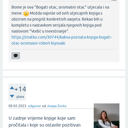
Bome je ova "Bogati otac, siromašni otac" utjecala i na
mene.
Možda najviše od svih utjecajnih knjiga s
obzirom na pregršt konkretnih savjeta. Rekao bih u
kompletu s nastavkom serijala njegovih knjiga pod
naslovom "Vodič u investiranje".
https://znatko.com/30744/kakva-poznata-knjiga-bogati-
otac-siromasni-robert-kiyosaki
+14
glasa
09.02.2023.
odgovor
od
Josipa Zorko
U zadnje vrijeme knjige koje sam
pročitala i koje su ostavile pozitivan