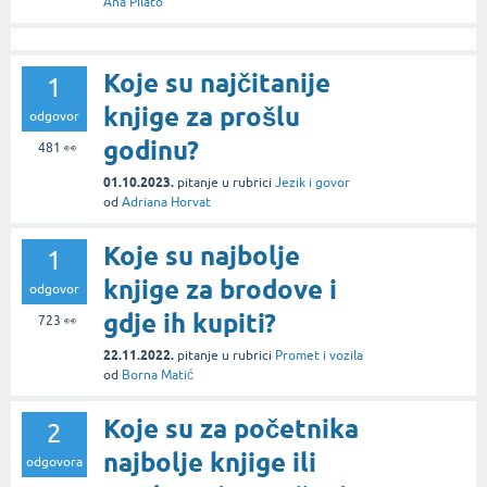
Ana Pilato
Koje su najčitanije
1
knjige za prošlu
odgovor
godinu?
481
👀
01.10.2023.
pitanje
u rubrici
Jezik i govor
od
Adriana Horvat
Koje su najbolje
1
knjige za brodove i
odgovor
gdje ih kupiti?
723
👀
22.11.2022.
pitanje
u rubrici
Promet i vozila
od
Borna Matić
Koje su za početnika
2
najbolje knjige ili
odgovora