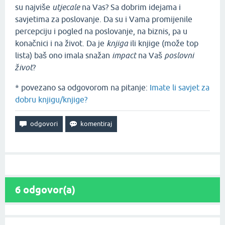
su najviše
utjecale
na Vas? Sa dobrim idejama i
savjetima za poslovanje. Da su i Vama promijenile
percepciju i pogled na poslovanje, na biznis, pa u
konačnici i na život. Da je
knjiga
ili knjige (može top
lista) baš ono imala snažan
impact
na Vaš
poslovni
život
?
* povezano sa odgovorom na pitanje:
Imate li savjet za
dobru knjigu/knjige?
6
odgovor(a)