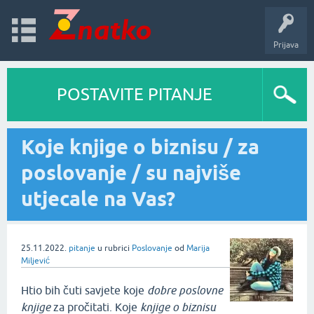
Prijava
POSTAVITE PITANJE
Koje knjige o biznisu / za
poslovanje / su najviše
utjecale na Vas?
25.11.2022.
pitanje
u rubrici
Poslovanje
od
Marija
Miljević
Htio bih čuti savjete koje
dobre poslovne
knjige
za pročitati. Koje
knjige o biznisu