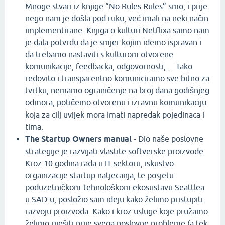
Mnoge stvari iz knjige “No Rules Rules” smo, i prije
nego nam je došla pod ruku, već imali na neki način
implementirane. Knjiga o kulturi Netflixa samo nam
je dala potvrdu da je smjer kojim idemo ispravan i
da trebamo nastaviti s kulturom otvorene
komunikacije, feedbacka, odgovornosti,… Tako
redovito i transparentno komuniciramo sve bitno za
tvrtku, nemamo ograničenje na broj dana godišnjeg
odmora, potičemo otvorenu i izravnu komunikaciju
koja za cilj uvijek mora imati napredak pojedinaca i
tima.
The Startup Owners manual
- Dio naše poslovne
strategije je razvijati vlastite softverske proizvode.
Kroz 10 godina rada u IT sektoru, iskustvo
organizacije startup natjecanja, te posjetu
poduzetničkom-tehnološkom ekosustavu Seattlea
u SAD-u, posložio sam ideju kako želimo pristupiti
razvoju proizvoda. Kako i kroz usluge koje pružamo
želimo riješiti prije svega poslovne probleme (a tek