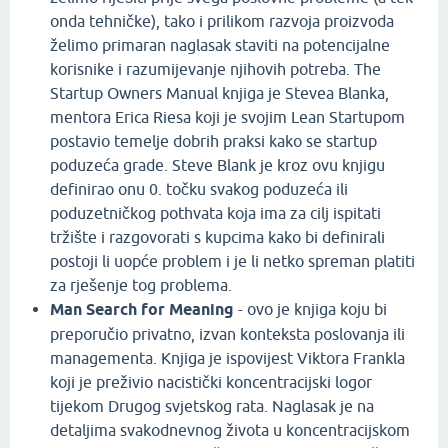
onda tehničke), tako i prilikom razvoja proizvoda
želimo primaran naglasak staviti na potencijalne
korisnike i razumijevanje njihovih potreba. The
Startup Owners Manual knjiga je Stevea Blanka,
mentora Erica Riesa koji je svojim Lean Startupom
postavio temelje dobrih praksi kako se startup
poduzeća grade. Steve Blank je kroz ovu knjigu
definirao onu 0. točku svakog poduzeća ili
poduzetničkog pothvata koja ima za cilj ispitati
tržište i razgovorati s kupcima kako bi definirali
postoji li uopće problem i je li netko spreman platiti
za rješenje tog problema.
Man Search for Meaning
- ovo je knjiga koju bi
preporučio privatno, izvan konteksta poslovanja ili
managementa. Knjiga je ispovijest Viktora Frankla
koji je preživio nacistički koncentracijski logor
tijekom Drugog svjetskog rata. Naglasak je na
detaljima svakodnevnog života u koncentracijskom