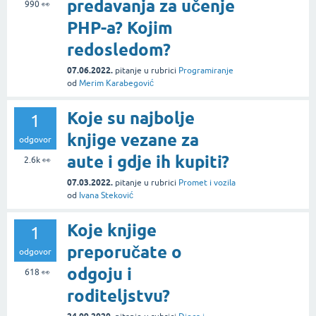
predavanja za učenje
990
👀
PHP-a? Kojim
redosledom?
07.06.2022.
pitanje
u rubrici
Programiranje
od
Merim Karabegović
Koje su najbolje
1
knjige vezane za
odgovor
aute i gdje ih kupiti?
2.6k
👀
07.03.2022.
pitanje
u rubrici
Promet i vozila
od
Ivana Steković
Koje knjige
1
preporučate o
odgovor
odgoju i
618
👀
roditeljstvu?