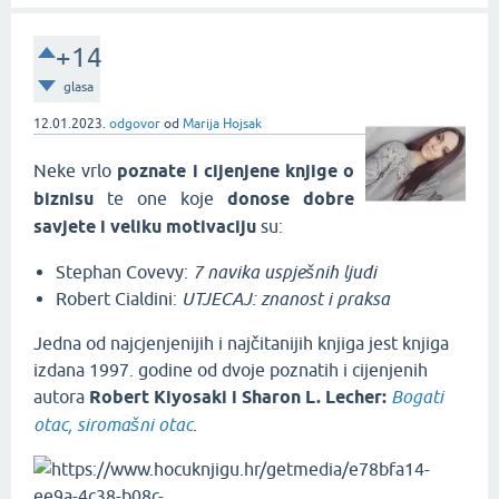
+14
glasa
12.01.2023.
odgovor
od
Marija Hojsak
Neke vrlo
poznate i cijenjene knjige o
biznisu
te one koje
donose dobre
savjete i veliku motivaciju
su:
Stephan Covevy:
7 navika uspješnih ljudi
Robert Cialdini:
UTJECAJ: znanost i praksa
Jedna od najcjenjenijih i najčitanijih knjiga jest knjiga
izdana 1997. godine od dvoje poznatih i cijenjenih
autora
Robert Kiyosaki i Sharon L. Lecher:
Bogati
otac, siromašni otac
.