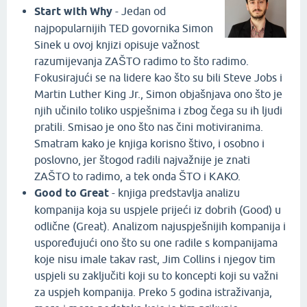
Start with Why
- Jedan od
najpopularnijih TED govornika Simon
Sinek u ovoj knjizi opisuje važnost
razumijevanja ZAŠTO radimo to što radimo.
Fokusirajući se na lidere kao što su bili Steve Jobs i
Martin Luther King Jr., Simon objašnjava ono što je
njih učinilo toliko uspješnima i zbog čega su ih ljudi
pratili. Smisao je ono što nas čini motiviranima.
Smatram kako je knjiga korisno štivo, i osobno i
poslovno, jer štogod radili najvažnije je znati
ZAŠTO to radimo, a tek onda ŠTO i KAKO.
Good to Great
- knjiga predstavlja analizu
kompanija koja su uspjele prijeći iz dobrih (Good) u
odlične (Great). Analizom najuspješnijih kompanija i
uspoređujući ono što su one radile s kompanijama
koje nisu imale takav rast, Jim Collins i njegov tim
uspjeli su zaključiti koji su to koncepti koji su važni
za uspjeh kompanija. Preko 5 godina istraživanja,