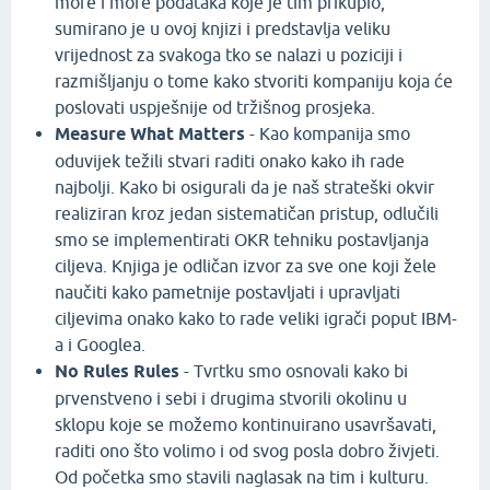
more i more podataka koje je tim prikupio,
sumirano je u ovoj knjizi i predstavlja veliku
vrijednost za svakoga tko se nalazi u poziciji i
razmišljanju o tome kako stvoriti kompaniju koja će
poslovati uspješnije od tržišnog prosjeka.
Measure What Matters
- Kao kompanija smo
oduvijek težili stvari raditi onako kako ih rade
najbolji. Kako bi osigurali da je naš strateški okvir
realiziran kroz jedan sistematičan pristup, odlučili
smo se implementirati OKR tehniku postavljanja
ciljeva. Knjiga je odličan izvor za sve one koji žele
naučiti kako pametnije postavljati i upravljati
ciljevima onako kako to rade veliki igrači poput IBM-
a i Googlea.
No Rules Rules
- Tvrtku smo osnovali kako bi
prvenstveno i sebi i drugima stvorili okolinu u
sklopu koje se možemo kontinuirano usavršavati,
raditi ono što volimo i od svog posla dobro živjeti.
Od početka smo stavili naglasak na tim i kulturu.