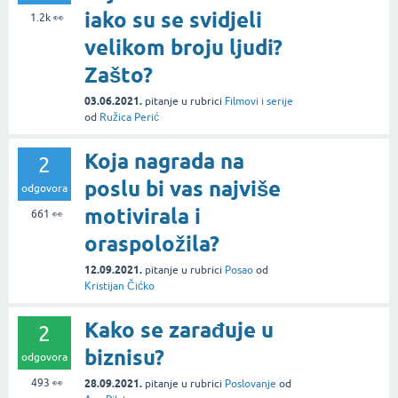
iako su se svidjeli
1.2k
👀
velikom broju ljudi?
Zašto?
03.06.2021.
pitanje
u rubrici
Filmovi i serije
od
Ružica Perić
Koja nagrada na
2
poslu bi vas najviše
odgovora
motivirala i
661
👀
oraspoložila?
12.09.2021.
pitanje
u rubrici
Posao
od
Kristijan Čićko
Kako se zarađuje u
2
biznisu?
odgovora
493
👀
28.09.2021.
pitanje
u rubrici
Poslovanje
od