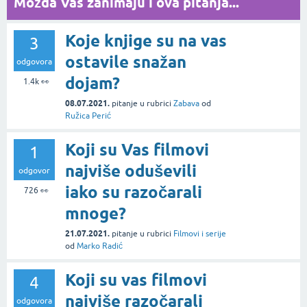
Možda Vas zanimaju i ova pitanja...
Koje knjige su na vas
3
ostavile snažan
odgovora
dojam?
1.4k
👀
08.07.2021.
pitanje
u rubrici
Zabava
od
Ružica Perić
Koji su Vas filmovi
1
najviše oduševili
odgovor
iako su razočarali
726
👀
mnoge?
21.07.2021.
pitanje
u rubrici
Filmovi i serije
od
Marko Radić
Koji su vas filmovi
4
najviše razočarali
odgovora