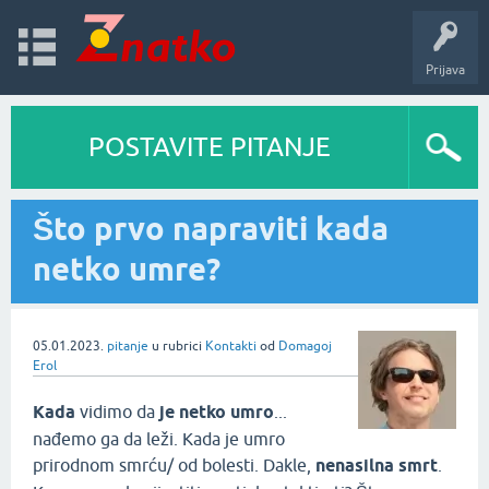
Prijava
POSTAVITE PITANJE
Što prvo napraviti kada
netko umre?
05.01.2023.
pitanje
u rubrici
Kontakti
od
Domagoj
Erol
Kada
vidimo da
je netko umro
...
nađemo ga da leži. Kada je umro
prirodnom smrću/ od bolesti. Dakle,
nenasilna smrt
.