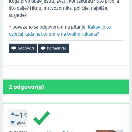
Koga prvo obavijestiti, zvati, kontaktirati? Što prvo, a
što dalje? Hitnu, mrtvozornika, policije, najbliže,
susjede?
* povezano sa odgovorom na pitanje:
Kakav je to
osjećaj kada netko umre na tvojim rukama?
2
odgovor(a)
+14
glasa