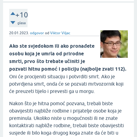
+10
glasa
20.01.2023.
odgovor
od
Viktor Viljac
Ako ste svjedokom ili ako pronađete
osobu koja je umrla od prirodne
smrti, prvo što trebate učiniti je
pozvati hitnu pomoć i policiju (najbolje zvati 112).
Oni će procijeniti situaciju i potvrditi smrt. Ako je
potvrdjena smrt, onda će se pozvati mrtvozornik koji
će preuzeti tijelo i prevesti ga u morgu.
Nakon što je hitna pomoć pozvana, trebali biste
obavijestiti najbliže rodbine i prijatelje osobe koja je
preminula. Ukoliko niste u mogućnosti ili ne znate
kontaktirati najbliže rodbine, trebali biste obavijestiti
susjede ili bilo koga drugog koga znate da će biti u