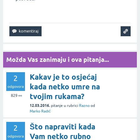
Možda Vas zanimaju i ova pitanja...
Kakav je to osjećaj
2
kada netko umre na
odgovora
tvojim rukama?
829
👀
12.03.2016.
pitanje
u rubrici
Razno
od
Marko Radić
Što napraviti kada
2
Vam netko rubno
odgovora