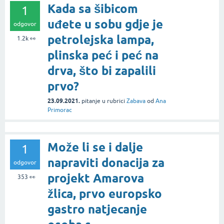
Kada sa šibicom
1
uđete u sobu gdje je
odgovor
petrolejska lampa,
1.2k
👀
plinska peć i peć na
drva, što bi zapalili
prvo?
23.09.2021.
pitanje
u rubrici
Zabava
od
Ana
Primorac
Može li se i dalje
1
napraviti donacija za
odgovor
projekt Amarova
353
👀
žlica, prvo europsko
gastro natjecanje