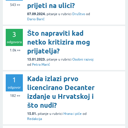
prijeti na ulici?
543
👀
07.09.2024.
pitanje
u rubrici
Društvo
od
Dario Barić
Što napraviti kad
3
netko kritizira mog
odgovora
prijatelja?
1.0k
👀
15.01.2023.
pitanje
u rubrici
Osobni razvoj
od
Petra Marić
Kada izlazi prvo
1
licencirano Decanter
odgovor
izdanje u Hrvatskoj i
182
👀
što nudi?
15.01.
pitanje
u rubrici
Hrana i piće
od
Redakcija