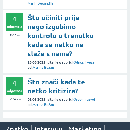
Marin Duganđija
Što učiniti prije
4
nego izgubimo
odgovora
kontrolu u trenutku
827
👀
kada se netko ne
slaže s nama?
28.08.2021.
pitanje
u rubrici
Odnosi i veze
od
Marina Božan
Što znači kada te
4
netko kritizira?
odgovora
2.6k
👀
02.08.2021.
pitanje
u rubrici
Osobni razvoj
od
Marina Božan
Znatko
Intervjui
Marketing