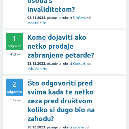
osoba s
invaliditetom?
03.11.2022.
pitanje
u rubrici
Društvo
od
Monika Kiris
Kome dojaviti ako
1
netko prodaje
odgovor
zabranjene petarde?
413
👀
23.12.2022.
pitanje
u rubrici
Kontakti
od
Mila Validžić
Što odgovoriti pred
2
svima kada te netko
odgovora
zeza pred društvom
1.1k
👀
koliko si dugo bio na
zahodu?
30.12.2023.
pitanje
u rubrici
Zabava
od