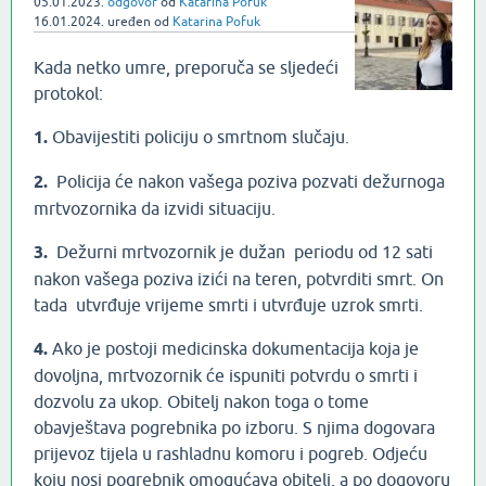
05.01.2023.
odgovor
od
Katarina Pofuk
16.01.2024.
uređen
od
Katarina Pofuk
Kada netko umre, preporuča se sljedeći
protokol:
1.
Obavijestiti policiju o smrtnom slučaju.
2.
Policija će nakon vašega poziva pozvati dežurnoga
mrtvozornika da izvidi situaciju.
3.
Dežurni mrtvozornik je dužan periodu od 12 sati
nakon vašega poziva izići na teren, potvrditi smrt. On
tada utvrđuje vrijeme smrti i utvrđuje uzrok smrti.
4.
Ako je postoji medicinska dokumentacija koja je
dovoljna, mrtvozornik će ispuniti potvrdu o smrti i
dozvolu za ukop. Obitelj nakon toga o tome
obavještava pogrebnika po izboru. S njima dogovara
prijevoz tijela u rashladnu komoru i pogreb. Odjeću
koju nosi pogrebnik omogućava obitelj, a po dogovoru