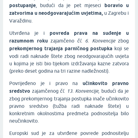
postupanje
, budući da je pet mjeseci
boravio u
zatvorima u neodgovarajućim uvjetima,
u Zagrebu i
Varaždinu.
Utvrđena je i
povreda prava na suđenje u
razumnom roku
zajamčeno
čl. 6. Konvencije
zbog
prekomjernog trajanja parničnog postupka
koji se
vodi radi naknade štete zbog neodgovarajućih uvjeta
u kojima je isti bio tijekom izdržavanja kazne zatvora
(preko deset godina na tri razine nadležnosti).
Povrijeđeno je i pravo na
učinkovito pravno
sredstvo
zajamčenog
čl. 13. Konvencije,
budući da je
zbog prekomjernog trajanja postupka inače učinkovito
pravno sredstvo (tužba radi naknade štete) u
konkretnim okolnostima predmeta podnositelja bilo
neučinkovito.
Europski sud je za utvrđene povrede podnositelju