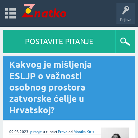
Prijava
POSTAVITE PITANJE
Kakvog je mišljenja
ESLJP o važnosti
osobnog prostora
zatvorske ćelije u
Hrvatskoj?
09.03.2023.
pitanje
u rubrici
Pravo
od
Monika Kiris