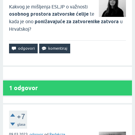
Kakvog je mišljenja ESLJP o važnosti
osobnog prostora zatvorske ćelije
te
kada je ono
ponižavajuće
za zatvorenike zatvora
u
Hrvatskoj?
1
odgovor
+7
glasa
09.03.2023.
odgovor
od
Redakcija