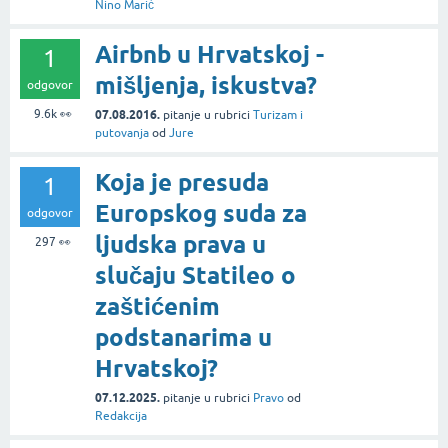
Nino Marić
Airbnb u Hrvatskoj -
1
mišljenja, iskustva?
odgovor
9.6k
👀
07.08.2016.
pitanje
u rubrici
Turizam i
putovanja
od
Jure
Koja je presuda
1
Europskog suda za
odgovor
ljudska prava u
297
👀
slučaju Statileo o
zaštićenim
podstanarima u
Hrvatskoj?
07.12.2025.
pitanje
u rubrici
Pravo
od
Redakcija