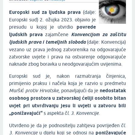
Europski sud za ljudska prava
(dalje:
Europski sud) 2. ožujka 2023. objavio je
presudu u kojoj je utvrdio
povrede
ljudskih prava
zajamčene
Konvencijom za zaštitu
ljudskih prava i temeljnih sloboda
(dalje: Konvencija)
vezano uz prava jednog zatvorenika na odgovarajuće
zatvorske uvjete i prava na ostvarenje odgovarajuće
naknade zbog boravka u neodgovarajućim uvijenima.
Europski sud je, nakon razmatranja činjenica,
primijenio praksu i načela koja je razvio u predmetu
Muršić protiv Hrvatske
, ponavljajući da je
nedostatak
osobnog prostora u zatvorskoj ćeliji osobito bitan
uvjet pri utvrđivanju jesu li uvjeti u zatvoru bili
„ponižavajući“
s aspekta
čl. 3. Konvencije
.
Utvrđeno je da je podnositelju zahtjeva povrijeđen
čl.
3. Konvencije
u dijelu koji se odnosi na
ponižavajuće