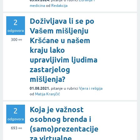
pitanje
u rubrici
Zdravlje i
medicina
od
Redakcija
Doživljava li se po
2
Vašem mišljenju
odgovora
Kršćane u našem
300
👀
kraju lako
upravljivim ljudima
zastarjelog
mišljenja?
01.08.2021.
pitanje
u rubrici
Vjera i religija
od
Matija Kranjčić
Koja je važnost
2
osobnog brenda i
odgovora
(samo)prezentacije
693
👀
za virtualne