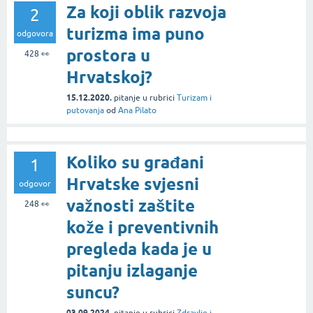
Za koji oblik razvoja
2
turizma ima puno
odgovora
prostora u
428
👀
Hrvatskoj?
15.12.2020.
pitanje
u rubrici
Turizam i
putovanja
od
Ana Pilato
Koliko su građani
1
Hrvatske svjesni
odgovor
važnosti zaštite
248
👀
kože i preventivnih
pregleda kada je u
pitanju izlaganje
suncu?
03.09.2024.