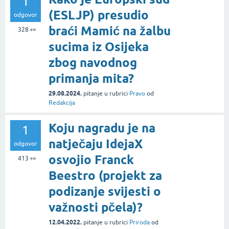
1
(ESLJP) presudio
odgovor
braći Mamić na žalbu
328
👀
sucima iz Osijeka
zbog navodnog
primanja mita?
29.08.2024.
pitanje
u rubrici
Pravo
od
Redakcija
Koju nagradu je na
1
natječaju IdejaX
odgovor
osvojio Franck
413
👀
Beestro (projekt za
podizanje svijesti o
važnosti pčela)?
12.04.2022.
pitanje
u rubrici
Priroda
od