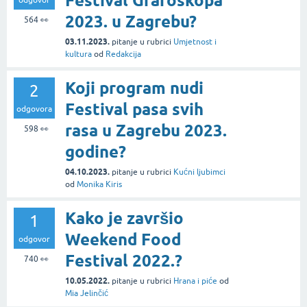
Festival Grafoskopa
2023. u Zagrebu?
564
👀
03.11.2023.
pitanje
u rubrici
Umjetnost i
kultura
od
Redakcija
Koji program nudi
2
Festival pasa svih
odgovora
rasa u Zagrebu 2023.
598
👀
godine?
04.10.2023.
pitanje
u rubrici
Kućni ljubimci
od
Monika Kiris
Kako je završio
1
Weekend Food
odgovor
Festival 2022.?
740
👀
10.05.2022.
pitanje
u rubrici
Hrana i piće
od
Mia Jelinčić