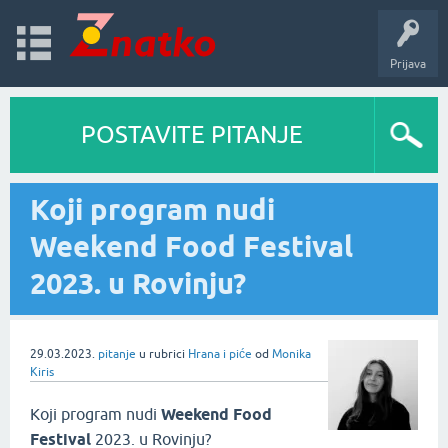
Prijava
POSTAVITE PITANJE
Koji program nudi
Weekend Food Festival
2023. u Rovinju?
29.03.2023.
pitanje
u rubrici
Hrana i piće
od
Monika
Kiris
Koji program nudi
Weekend Food
Festival
2023. u Rovinju?