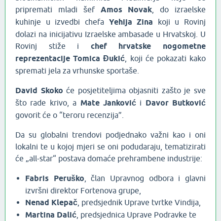
pripremati mladi šef
Amos Novak
, do izraelske
kuhinje u izvedbi chefa
Yehija Zina
koji u Rovinj
dolazi na inicijativu Izraelske ambasade u Hrvatskoj. U
Rovinj stiže i
chef hrvatske nogometne
reprezentacije Tomica Đukić
, koji će pokazati kako
spremati jela za vrhunske sportaše.
David Skoko
će posjetiteljima objasniti zašto je sve
što rade krivo, a
Mate Janković
i
Davor Butković
govorit će o “teroru recenzija”.
Da su globalni trendovi podjednako važni kao i oni
lokalni te u kojoj mjeri se oni podudaraju, tematizirati
će „all-star“ postava domaće prehrambene industrije:
Fabris Peruško
, član Upravnog odbora i glavni
izvršni direktor Fortenova grupe,
Nenad Klepač
, predsjednik Uprave tvrtke Vindija,
Martina Dalić
, predsjednica Uprave Podravke te