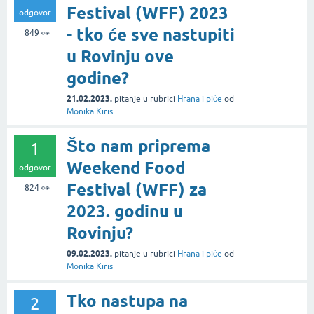
Festival (WFF) 2023
odgovor
- tko će sve nastupiti
849
👀
u Rovinju ove
godine?
21.02.2023.
pitanje
u rubrici
Hrana i piće
od
Monika Kiris
Što nam priprema
1
Weekend Food
odgovor
Festival (WFF) za
824
👀
2023. godinu u
Rovinju?
09.02.2023.
pitanje
u rubrici
Hrana i piće
od
Monika Kiris
Tko nastupa na
2