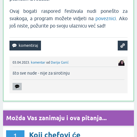
Ovaj bogati raspored festivala nudi ponešto za
svakoga, a program možete vidjeti na
poveznici
. Ako
još niste, požurite po svoju ulaznicu već sad!
03.04.2023.
komentar
od
Darija Gorić
što sve nude - nije za sirotinju‌
Možda Vas zanimaju i ova pitanja...
Koji chefovi će
1