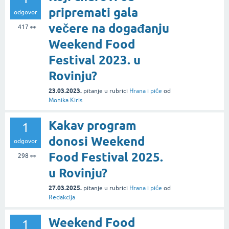
pripremati gala
odgovor
večere na događanju
417
👀
Weekend Food
Festival 2023. u
Rovinju?
23.03.2023.
pitanje
u rubrici
Hrana i piće
od
Monika Kiris
Kakav program
1
donosi Weekend
odgovor
Food Festival 2025.
298
👀
u Rovinju?
27.03.2025.
pitanje
u rubrici
Hrana i piće
od
Redakcija
Weekend Food
1