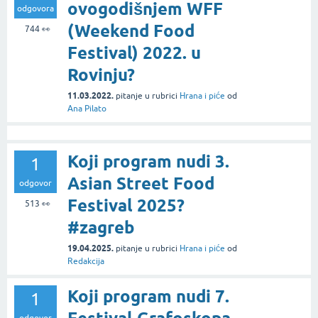
ovogodišnjem WFF
odgovora
(Weekend Food
744
👀
Festival) 2022. u
Rovinju?
11.03.2022.
pitanje
u rubrici
Hrana i piće
od
Ana Pilato
Koji program nudi 3.
1
Asian Street Food
odgovor
Festival 2025?
513
👀
#zagreb
19.04.2025.
pitanje
u rubrici
Hrana i piće
od
Redakcija
Koji program nudi 7.
1
odgovor