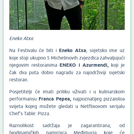
Eneko Atxa
Na Festivalu će biti i
Eneko Atxa
, svjetsko ime uz
koje stoji ukupno 5 Michelinovih zvjezdica zahvaljujući
njegovim restoranima
ENEKO i Azurmendi,
koji je
čak dva puta dobio nagradu za najodrživiji svjetski
restoran.
Posjetitelji će imati priliku uživati i u kulinarskom
performansu
Franca Pepea,
najpoznatijeg pizzaioloa
svijeta kojeg možete gledati u Netflixovom serijalu
Chef’s Table: Pizza.
Raznolikost sadržaja je zagarantirana, od
biodinamičkih namirnica Međimurja koje će