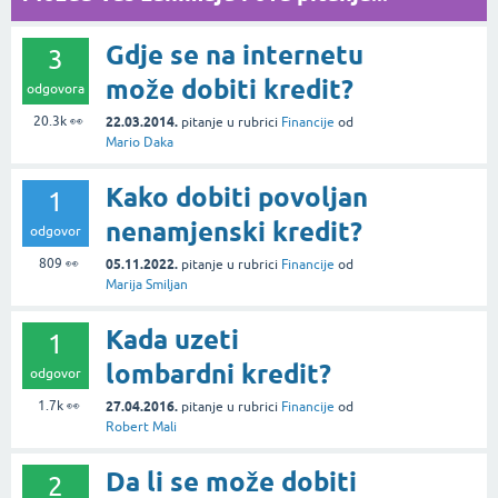
Gdje se na internetu
3
može dobiti kredit?
odgovora
20.3k
👀
22.03.2014.
pitanje
u rubrici
Financije
od
Mario Daka
Kako dobiti povoljan
1
nenamjenski kredit?
odgovor
809
👀
05.11.2022.
pitanje
u rubrici
Financije
od
Marija Smiljan
Kada uzeti
1
lombardni kredit?
odgovor
1.7k
👀
27.04.2016.
pitanje
u rubrici
Financije
od
Robert Mali
Da li se može dobiti
2