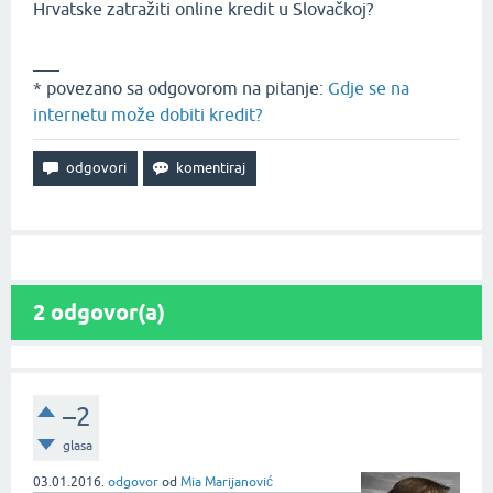
Hrvatske zatražiti online kredit u Slovačkoj?
___
* povezano sa odgovorom na pitanje:
Gdje se na
internetu može dobiti kredit?
2
odgovor(a)
–2
glasa
03.01.2016.
odgovor
od
Mia Marijanović