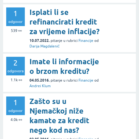
Isplati li se
1
refinancirati kredit
odgovor
za vrijeme inflacije?
539
👀
10.07.2022.
pitanje
u rubrici
Financije
od
Darija Magdalenić
Imate li informacije
2
o brzom kreditu?
odgovora
1.1k
👀
04.05.2016.
pitanje
u rubrici
Financije
od
Andrei Klum
Zašto su u
1
Njemačkoj niže
odgovor
kamate za kredit
4.0k
👀
nego kod nas?