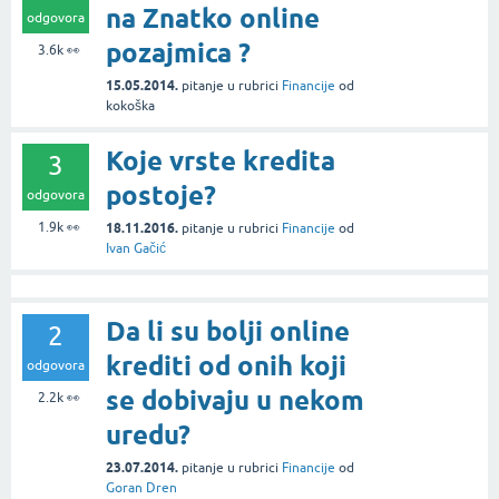
na Znatko online
odgovora
pozajmica ?
3.6k
👀
15.05.2014.
pitanje
u rubrici
Financije
od
kokoška
Koje vrste kredita
3
postoje?
odgovora
1.9k
👀
18.11.2016.
pitanje
u rubrici
Financije
od
Ivan Gačić
Da li su bolji online
2
krediti od onih koji
odgovora
se dobivaju u nekom
2.2k
👀
uredu?
23.07.2014.
pitanje
u rubrici
Financije
od
Goran Dren