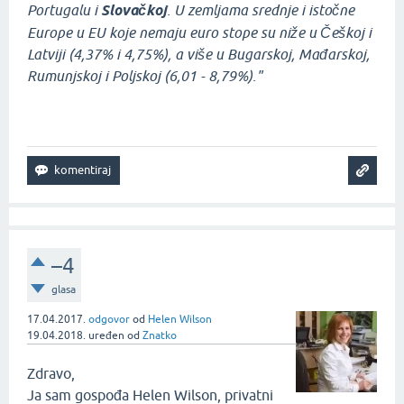
Portugalu i
Slovačkoj
. U zemljama srednje i istočne
Europe u EU koje nemaju euro stope su niže u Češkoj i
Latviji (4,37% i 4,75%), a više u Bugarskoj, Mađarskoj,
Rumunjskoj i Poljskoj (6,01 - 8,79%)."
–4
glasa
17.04.2017.
odgovor
od
Helen Wilson
19.04.2018.
uređen
od
Znatko
Zdravo,
Ja sam gospođa Helen Wilson, privatni