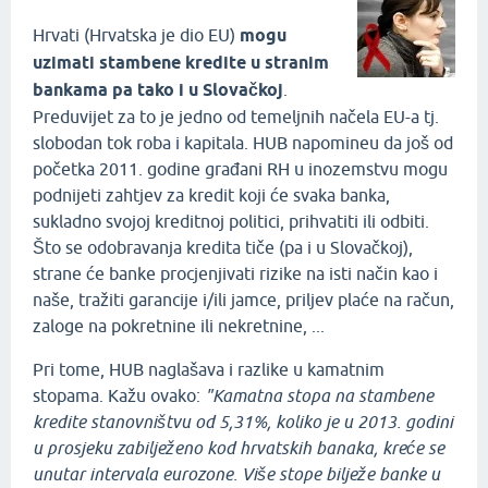
Hrvati (Hrvatska je dio EU)
mogu
uzimati stambene kredite u stranim
bankama pa tako i u Slovačkoj
.
Preduvijet za to je jedno od temeljnih načela EU-a tj.
slobodan tok roba i kapitala. HUB napomineu da još od
početka 2011. godine građani RH u inozemstvu mogu
podnijeti zahtjev za kredit koji će svaka banka,
sukladno svojoj kreditnoj politici, prihvatiti ili odbiti.
Što se odobravanja kredita tiče (pa i u Slovačkoj),
strane će banke procjenjivati rizike na isti način kao i
naše, tražiti garancije i/ili jamce, priljev plaće na račun,
zaloge na pokretnine ili nekretnine, ...
Pri tome, HUB naglašava i razlike u kamatnim
stopama. Kažu ovako:
"Kamatna stopa na stambene
kredite stanovništvu od 5,31%, koliko je u 2013. godini
u prosjeku zabilježeno kod hrvatskih banaka, kreće se
unutar intervala eurozone. Više stope bilježe banke u