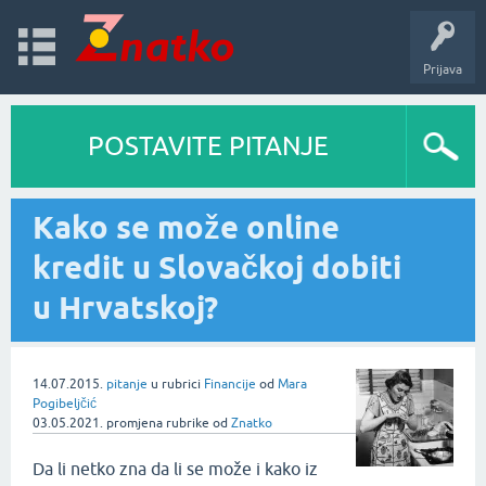
Prijava
POSTAVITE PITANJE
Kako se može online
kredit u Slovačkoj dobiti
u Hrvatskoj?
14.07.2015.
pitanje
u rubrici
Financije
od
Mara
Pogibeljčić
03.05.2021.
promjena rubrike
od
Znatko
Da li netko zna da li se može i kako iz