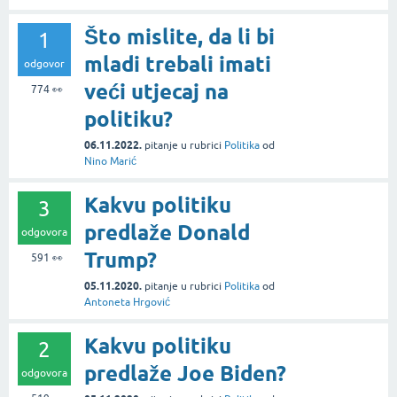
Što mislite, da li bi
1
mladi trebali imati
odgovor
veći utjecaj na
774
👀
politiku?
06.11.2022.
pitanje
u rubrici
Politika
od
Nino Marić
Kakvu politiku
3
predlaže Donald
odgovora
Trump?
591
👀
05.11.2020.
pitanje
u rubrici
Politika
od
Antoneta Hrgović
Kakvu politiku
2
predlaže Joe Biden?
odgovora