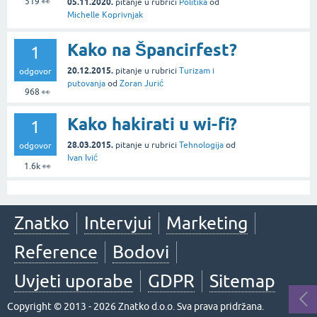
519
👀
05.11.2020.
pitanje
u rubrici
Politika
od
Michelle Koprivnjak
Kako na Špancirfest?
1
20.12.2015.
pitanje
u rubrici
Turizam i
odgovor
putovanja
od
Zoran Jurić
968
👀
Kako hakirati u wi-fi?
1
28.03.2015.
pitanje
u rubrici
Tehnologija
od
odgovor
Ivan Ivić
1.6k
👀
Znatko
Intervjui
Marketing
Reference
Bodovi
Uvjeti uporabe
GDPR
Sitemap
Copyright © 2013 - 2026 Znatko d.o.o. Sva prava pridržana.