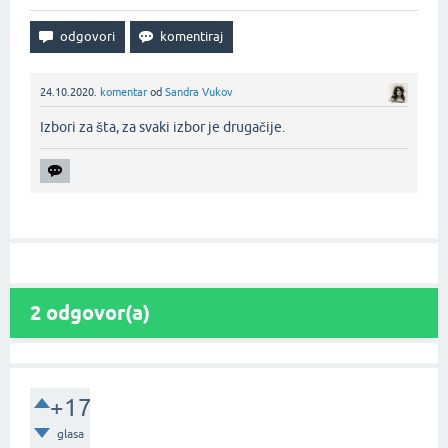
24.10.2020.
komentar
od
Sandra Vukov
Izbori za šta, za svaki izbor je drugačije.‌
2
odgovor(a)
+17
glasa