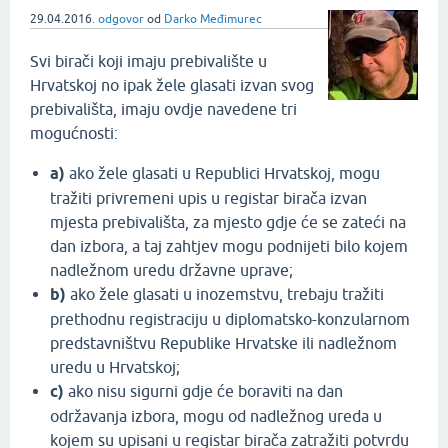
29.04.2016.
odgovor
od
Darko Međimurec
Svi birači koji imaju prebivalište u
Hrvatskoj no ipak žele glasati izvan svog
prebivališta, imaju ovdje navedene tri
mogućnosti:
a)
ako žele glasati u Republici Hrvatskoj, mogu
tražiti privremeni upis u registar birača izvan
mjesta prebivališta, za mjesto gdje će se zateći na
dan izbora, a taj zahtjev mogu podnijeti bilo kojem
nadležnom uredu državne uprave;
b)
ako žele glasati u inozemstvu, trebaju tražiti
prethodnu registraciju u diplomatsko-konzularnom
predstavništvu Republike Hrvatske ili nadležnom
uredu u Hrvatskoj;
c)
ako nisu sigurni gdje će boraviti na dan
održavanja izbora, mogu od nadležnog ureda u
kojem su upisani u registar birača zatražiti potvrdu