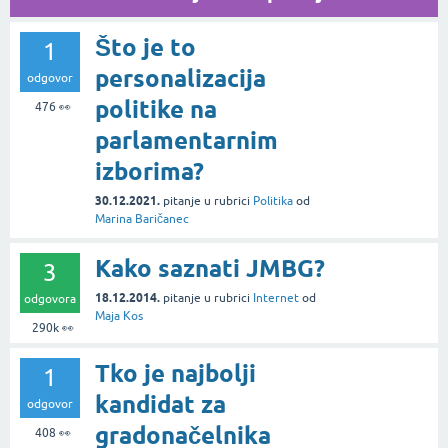
Što je to
1
personalizacija
odgovor
politike na
476
👀
parlamentarnim
izborima?
30.12.2021.
pitanje
u rubrici
Politika
od
Marina Baričanec
Kako saznati JMBG?
3
18.12.2014.
pitanje
u rubrici
Internet
od
odgovora
Maja Kos
290k
👀
Tko je najbolji
1
kandidat za
odgovor
gradonačelnika
408
👀