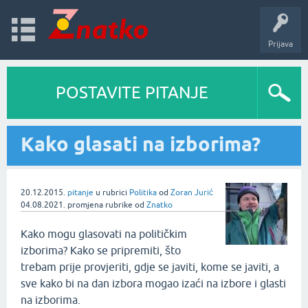
Prijava
POSTAVITE PITANJE
Kako glasati na izborima?
20.12.2015.
pitanje
u rubrici
Politika
od
Zoran Jurić
04.08.2021.
promjena rubrike
od
Znatko
Kako mogu glasovati na političkim
izborima? Kako se pripremiti, što
trebam prije provjeriti, gdje se javiti, kome se javiti, a
sve kako bi na dan izbora mogao izaći na izbore i glasti
na izborima.