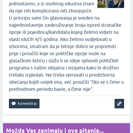
jednostavno, a iz osobnog iskustva znam
da nije niti komplicirano niti zbunjujuće.
U principu sami čin glasovanja je sveden na
najjednostavnije zaokruživanje broja ispred stranačke
opcije ili pojedinca/kandidata kojeg želimo vidjeti na
vlasti idućih 4/5 godina. Ako želimo sudjelovati u
izborima, smatram da je bitnije dobro se pripremiti
prije i proučiti koje se političke opcije nude na
glasačkom listiću i slažu li se ideje njihovih političkih
programa s našim idejama i vizijama kako bi društvo
trebalo izgledati. Ne treba vjerovati u predizborna
obećanja kojih uvijek ima, već proučiti "tko se s čime u
prethodnom periodu bavio, a čime nije".
Možda Vas zanimaju i ova pitanja...