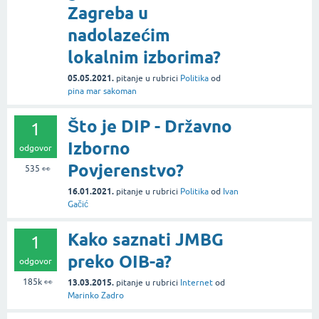
Zagreba u
nadolazećim
lokalnim izborima?
05.05.2021.
pitanje
u rubrici
Politika
od
pina mar sakoman
Što je DIP - Državno
1
Izborno
odgovor
Povjerenstvo?
535
👀
16.01.2021.
pitanje
u rubrici
Politika
od
Ivan
Gačić
Kako saznati JMBG
1
preko OIB-a?
odgovor
185k
👀
13.03.2015.
pitanje
u rubrici
Internet
od
Marinko Zadro