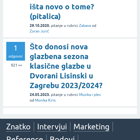
išta novo o tome?
(pitalica)
29.10.2020.
pitanje
u rubrici
Zabava
od
Zoran Jurić
Što donosi nova
1
glazbena sezona
odgovor
klasične glazbe u
921
👀
Dvorani Lisinski u
Zagrebu 2023/2024?
24.05.2023.
pitanje
u rubrici
Muzika i ples
od
Monika Kiris
Znatko
Intervjui
Marketing
Reference
Bodovi