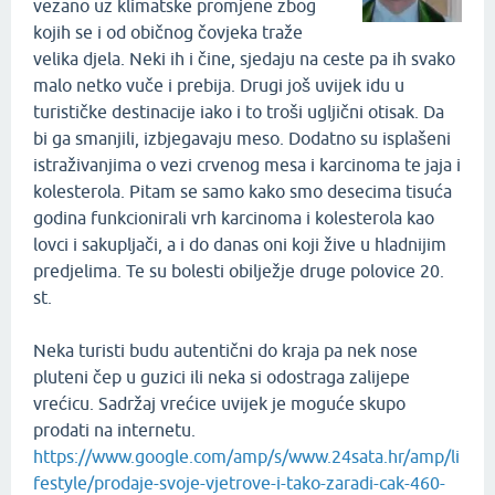
vezano uz klimatske promjene zbog
kojih se i od običnog čovjeka traže
velika djela. Neki ih i čine, sjedaju na ceste pa ih svako
malo netko vuče i prebija. Drugi još uvijek idu u
turističke destinacije iako i to troši ugljični otisak. Da
bi ga smanjili, izbjegavaju meso. Dodatno su isplašeni
istraživanjima o vezi crvenog mesa i karcinoma te jaja i
kolesterola. Pitam se samo kako smo desecima tisuća
godina funkcionirali vrh karcinoma i kolesterola kao
lovci i sakupljači, a i do danas oni koji žive u hladnijim
predjelima. Te su bolesti obilježje druge polovice 20.
st.
Neka turisti budu autentični do kraja pa nek nose
pluteni čep u guzici ili neka si odostraga zalijepe
vrećicu. Sadržaj vrećice uvijek je moguće skupo
prodati na internetu.
https://www.google.com/amp/s/www.24sata.hr/amp/li
festyle/prodaje-svoje-vjetrove-i-tako-zaradi-cak-460-