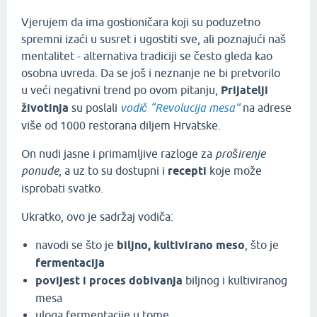
Vjerujem da ima gostioničara koji su poduzetno
spremni izaći u susret i ugostiti sve, ali poznajući naš
mentalitet - alternativa tradiciji se često gleda kao
osobna uvreda. Da se još i neznanje ne bi pretvorilo
u veći negativni trend po ovom pitanju,
Prijatelji
životinja
su poslali
vodič “Revolucija mesa”
na adrese
više od 1000 restorana diljem Hrvatske.
On nudi jasne i primamljive razloge za
proširenje
ponude
, a uz to su dostupni i
recepti
koje može
isprobati svatko.
Ukratko, ovo je sadržaj vodiča:
navodi se što je
biljno, kultivirano meso
, što je
fermentacija
povijest i proces dobivanja
biljnog i kultiviranog
mesa
uloga fermentacije u tome