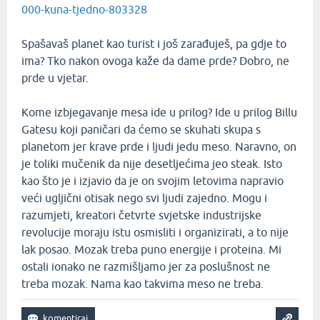
000-kuna-tjedno-803328
Spašavaš planet kao turist i još zarađuješ, pa gdje to
ima? Tko nakon ovoga kaže da dame prde? Dobro, ne
prde u vjetar.
Kome izbjegavanje mesa ide u prilog? Ide u prilog Billu
Gatesu koji paničari da ćemo se skuhati skupa s
planetom jer krave prde i ljudi jedu meso. Naravno, on
je toliki mučenik da nije desetljećima jeo steak. Isto
kao što je i izjavio da je on svojim letovima napravio
veći ugljični otisak nego svi ljudi zajedno. Mogu i
razumjeti, kreatori četvrte svjetske industrijske
revolucije moraju istu osmisliti i organizirati, a to nije
lak posao. Mozak treba puno energije i proteina. Mi
ostali ionako ne razmišljamo jer za poslušnost ne
treba mozak. Nama kao takvima meso ne treba.