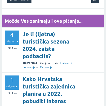
Možda Vas zanimaju i ova pitanja...
Je li (ljetna)
4
turistička sezona
odgovora
2024. zaista
984
👀
podbacila?
18.09.2024.
pitanje
u rubrici
Turizam i
putovanja
od
Redakcija
Kako Hrvatska
1
turistička zajednica
odgovor
planira u 2022.
334
👀
pobuditi interes