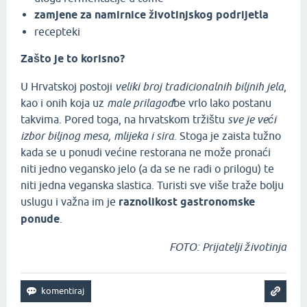
zamjene za namirnice životinjskog podrijetla
recepteki
Zašto je to korisno?
U Hrvatskoj postoji
veliki broj tradicionalnih biljnih jela
,
kao i onih koja uz
male prilagod
be vrlo lako postanu
takvima. Pored toga, na hrvatskom tržištu
sve je veći
izbor biljnog mesa, mlijeka i sira
. Stoga je zaista tužno
kada se u ponudi većine restorana ne može pronaći
niti jedno vegansko jelo (a da se ne radi o prilogu) te
niti jedna veganska slastica. Turisti sve više traže bolju
uslugu i važna im je
raznolikost gastronomske
ponude
.
FOTO: Prijatelji životinja