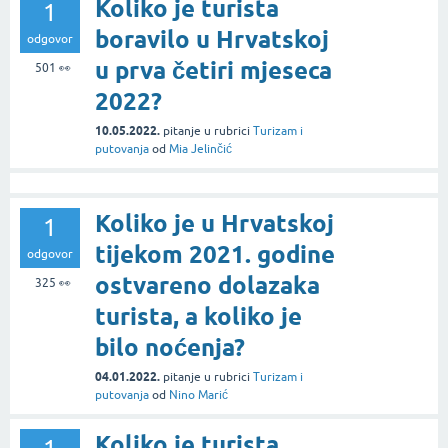
Koliko je turista
1
boravilo u Hrvatskoj
odgovor
u prva četiri mjeseca
501
👀
2022?
10.05.2022.
pitanje
u rubrici
Turizam i
putovanja
od
Mia Jelinčić
Koliko je u Hrvatskoj
1
tijekom 2021. godine
odgovor
ostvareno dolazaka
325
👀
turista, a koliko je
bilo noćenja?
04.01.2022.
pitanje
u rubrici
Turizam i
putovanja
od
Nino Marić
Koliko je turista