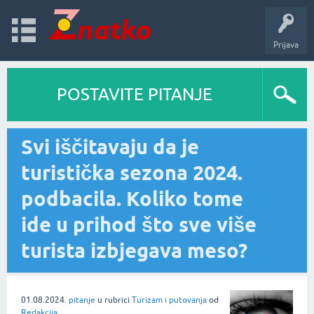
Prijava
POSTAVITE PITANJE
Svi iščitavaju da je
turistička sezona 2024.
podbacila. Koliko tome
ide u prihod što sve više
turista izbjegava meso?
01.08.2024.
pitanje
u rubrici
Turizam i putovanja
od
Redakcija