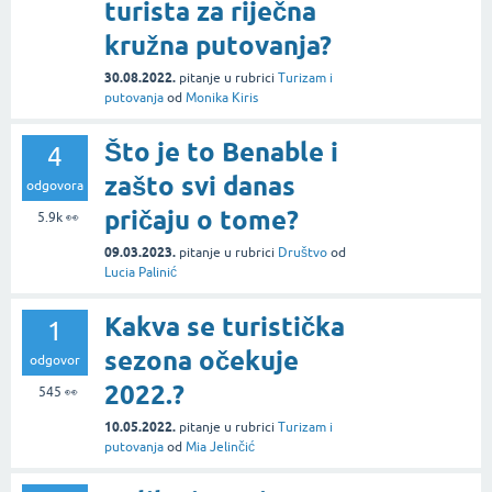
turista za riječna
kružna putovanja?
30.08.2022.
pitanje
u rubrici
Turizam i
putovanja
od
Monika Kiris
Što je to Benable i
4
zašto svi danas
odgovora
pričaju o tome?
5.9k
👀
09.03.2023.
pitanje
u rubrici
Društvo
od
Lucia Palinić
Kakva se turistička
1
sezona očekuje
odgovor
2022.?
545
👀
10.05.2022.
pitanje
u rubrici
Turizam i
putovanja
od
Mia Jelinčić