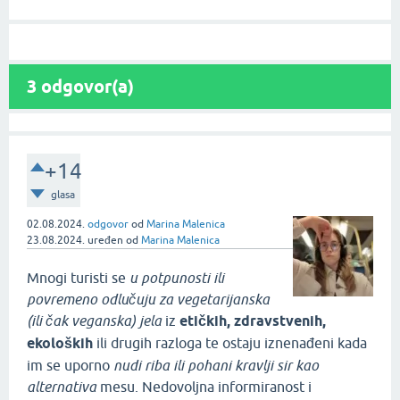
3
odgovor(a)
+14
glasa
02.08.2024.
odgovor
od
Marina Malenica
23.08.2024.
uređen
od
Marina Malenica
Mnogi turisti se
u potpunosti ili
povremeno odlučuju za vegetarijanska
(ili čak veganska) jela
iz
etičkih, zdravstvenih,
ekoloških
ili drugih razloga te ostaju iznenađeni kada
im se uporno
nudi riba ili pohani kravlji sir kao
alternativa
mesu. Nedovoljna informiranost i