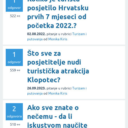
1
posjetilo Hrvatsku
odgovor
prvih 7 mjeseci od
522
👀
početka 2022.?
02.08.2022.
pitanje
u rubrici
Turizam i
putovanja
od
Monika Kiris
Što sve za
1
posjetitelje nudi
odgovor
turistička atrakcija
559
👀
Klopotec?
26.09.2023.
pitanje
u rubrici
Turizam i
putovanja
od
Monika Kiris
Ako sve znate o
2
nečemu - da li
odgovora
iskustvom naučite
510
👀