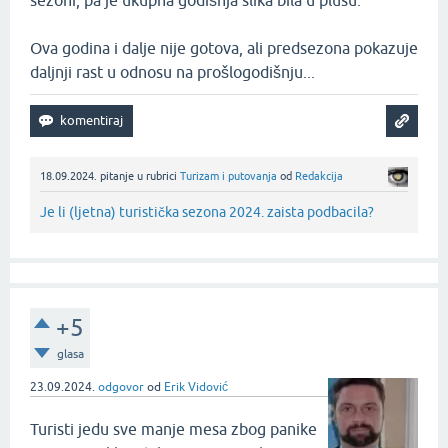
sezoni, pa je ukupna godišnja slika bila u plusu.
Ova godina i dalje nije gotova, ali predsezona pokazuje
daljnji rast u odnosu na prošlogodišnju...
18.09.2024.
pitanje
u rubrici
Turizam i putovanja
od
Redakcija
Je li (ljetna) turistička sezona 2024. zaista podbacila?
+5
glasa
23.09.2024.
odgovor
od
Erik Vidović
Turisti jedu sve manje mesa zbog panike