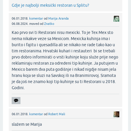
Gdje je najbolji meksički restoran u Splitu?
06.01.2018.
komentar
od
Marija Aranda
06.08.2024.
moved
od
Znatko
Kao prvo svi ti Restorani nisu mexicki. To je Tex Mex sto
nema nikakve veze sa Mexicom. Mexicka kuhinja ima i
burito i fajitu i quesadilla ali se nikako ne rade tako kao u
tim restoranima. Hrvatski kuhari i restauteri bi se trebali
prvo dobro informirati o vrsti kuhinje koju služe prije nego
reklamiraju restoran za određeni tip kuhinje. Ja putujem u
Mexico barem dva puta godišnje i nikad nigdje nisam jela
hranu koja se sluzi na Savskoj ili na Branimirovoj. Sramota
je da još ne znamo koji tip kuhinje su ti Restorani u 2018.
Godini.‌
06.01.2018.
komentar
od
Robert Mali
slažem se Marija‌