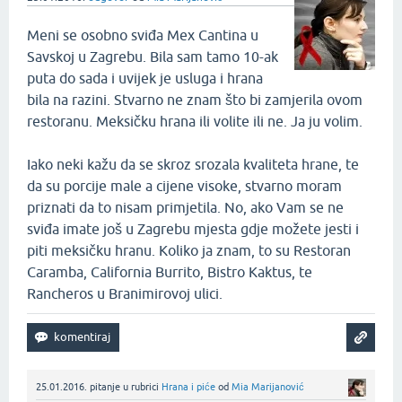
Meni se osobno sviđa Mex Cantina u
Savskoj u Zagrebu. Bila sam tamo 10-ak
puta do sada i uvijek je usluga i hrana
bila na razini. Stvarno ne znam što bi zamjerila ovom
restoranu. Meksičku hrana ili volite ili ne. Ja ju volim.
Iako neki kažu da se skroz srozala kvaliteta hrane, te
da su porcije male a cijene visoke, stvarno moram
priznati da to nisam primjetila. No, ako Vam se ne
sviđa imate još u Zagrebu mjesta gdje možete jesti i
piti meksičku hranu. Koliko ja znam, to su Restoran
Caramba, California Burrito, Bistro Kaktus, te
Rancheros u Branimirovoj ulici.
25.01.2016.
pitanje
u rubrici
Hrana i piće
od
Mia Marijanović