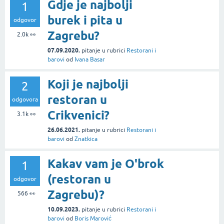
Gdje je najbolji
1
burek i pita u
odgovor
Zagrebu?
2.0k
👀
07.09.2020.
pitanje
u rubrici
Restorani i
barovi
od
Ivana Basar
Koji je najbolji
2
restoran u
odgovora
Crikvenici?
3.1k
👀
26.06.2021.
pitanje
u rubrici
Restorani i
barovi
od
Znatkica
Kakav vam je O'brok
1
(restoran u
odgovor
Zagrebu)?
566
👀
10.09.2023.
pitanje
u rubrici
Restorani i
barovi
od
Boris Marović