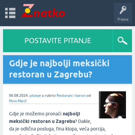
Prijava
POSTAVITE PITANJE
Gdje je najbolji meksički
restoran u Zagrebu?
06.08.2024.
pitanje
u rubrici
Restorani i barovi
od
Nino Marić
Gdje je možemo pronaći
najbolji
meksički restoran u Zagrebu
? Dakle,
da je odlična posluga, fina klopa, veća porcija,