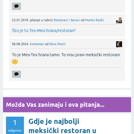
23.01.2019.
pitanje
u rubrici
Restorani i barovi
od
Marko Radić
Što je to Tex-Mex hrana/restoran?
06.08.2024.
komentar
od
Nino Marić
To je Mex-Tex hrana tamo. To nisu pravi meksički restorani.
Možda Vas zanimaju i ova pitanja...
Gdje je najbolji
1
meksički restoran u
odgovor