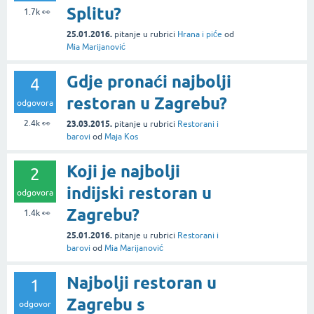
Splitu?
1.7k
👀
25.01.2016.
pitanje
u rubrici
Hrana i piće
od
Mia Marijanović
Gdje pronaći najbolji
4
restoran u Zagrebu?
odgovora
2.4k
👀
23.03.2015.
pitanje
u rubrici
Restorani i
barovi
od
Maja Kos
Koji je najbolji
2
indijski restoran u
odgovora
Zagrebu?
1.4k
👀
25.01.2016.
pitanje
u rubrici
Restorani i
barovi
od
Mia Marijanović
Najbolji restoran u
1
Zagrebu s
odgovor