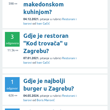
makedonskom
598
👀
kuhinjom?
04.12.2021.
pitanje
u rubrici
Restorani i
barovi
od
Ivan Gačić
Gdje je restoran
3
"Kod trovača" u
odgovora
Zagrebu?
11.5k
👀
07.01.2021.
pitanje
u rubrici
Restorani i
barovi
od
Ivan Gačić
Gdje je najbolji
1
burger u Zagrebu?
odgovor
626
👀
04.05.2024.
pitanje
u rubrici
Restorani i
barovi
od
Boris Marović