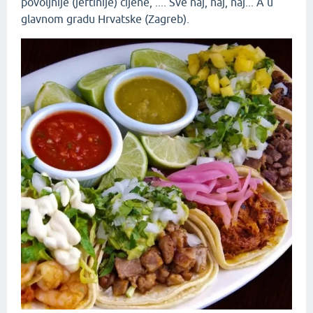
povoljnije (jeftinije) cijene, .... Sve naj, naj, naj... A u
glavnom gradu Hrvatske (Zagreb).