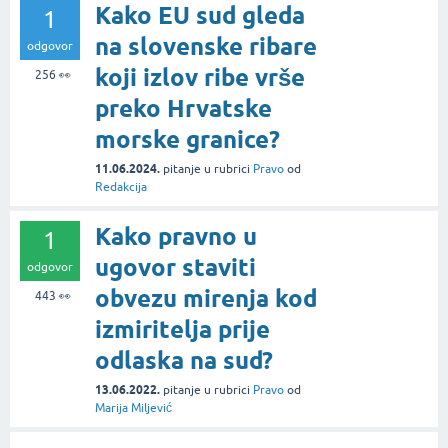
Kako EU sud gleda
1
na slovenske ribare
odgovor
koji izlov ribe vrše
256
👀
preko Hrvatske
morske granice?
11.06.2024.
pitanje
u rubrici
Pravo
od
Redakcija
Kako pravno u
1
ugovor staviti
odgovor
obvezu mirenja kod
443
👀
izmiritelja prije
odlaska na sud?
13.06.2022.
pitanje
u rubrici
Pravo
od
Marija Miljević