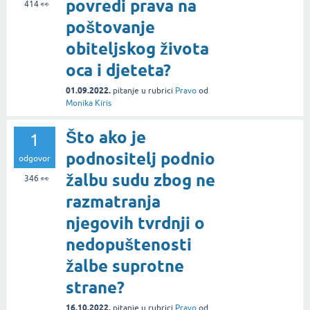
povredi prava na
414
👀
poštovanje
obiteljskog života
oca i djeteta?
01.09.2022.
pitanje
u rubrici
Pravo
od
Monika Kiris
Što ako je
1
podnositelj podnio
odgovor
žalbu sudu zbog ne
346
👀
razmatranja
njegovih tvrdnji o
nedopuštenosti
žalbe suprotne
strane?
16.10.2022.
pitanje
u rubrici
Pravo
od