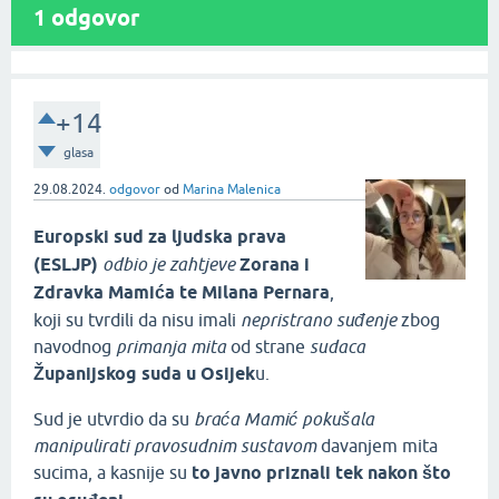
1
odgovor
+14
glasa
29.08.2024.
odgovor
od
Marina Malenica
Europski sud za ljudska prava
(ESLJP)
odbio je zahtjeve
Zorana i
Zdravka Mamića te Milana Pernara
,
koji su tvrdili da nisu imali
nepristrano suđenje
zbog
navodnog
primanja mita
od strane
sudaca
Županijskog suda u Osijek
u.
Sud je utvrdio da su
braća Mamić pokušala
manipulirati pravosudnim sustavom
davanjem mita
sucima, a kasnije su
to javno priznali tek nakon što