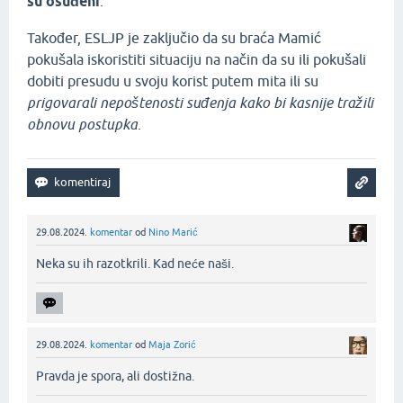
su osuđeni
.
Također, ESLJP je zaključio da su braća Mamić
pokušala iskoristiti situaciju na način da su ili pokušali
dobiti presudu u svoju korist putem mita ili su
prigovarali nepoštenosti suđenja kako bi kasnije tražili
obnovu postupka
.
29.08.2024.
komentar
od
Nino Marić
Neka su ih razotkrili. Kad neće naši.‌
29.08.2024.
komentar
od
Maja Zorić
Pravda je spora, ali dostižna.‌