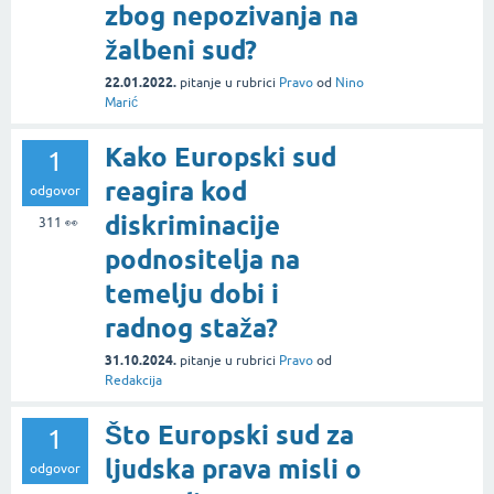
zbog nepozivanja na
žalbeni sud?
22.01.2022.
pitanje
u rubrici
Pravo
od
Nino
Marić
Kako Europski sud
1
reagira kod
odgovor
diskriminacije
311
👀
podnositelja na
temelju dobi i
radnog staža?
31.10.2024.
pitanje
u rubrici
Pravo
od
Redakcija
Što Europski sud za
1
ljudska prava misli o
odgovor