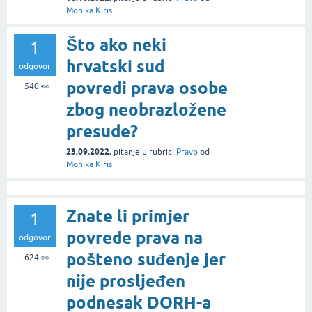
Monika Kiris
Što ako neki
1
hrvatski sud
odgovor
povredi prava osobe
540
👀
zbog neobrazložene
presude?
23.09.2022.
pitanje
u rubrici
Pravo
od
Monika Kiris
Znate li primjer
1
povrede prava na
odgovor
pošteno suđenje jer
624
👀
nije prosljeđen
podnesak DORH-a