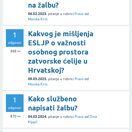
na žalbu?
06.02.2023.
pitanje
u rubrici
Pravo
od
Monika Kiris
Kakvog je mišljenja
1
ESLJP o važnosti
odgovor
osobnog prostora
498
👀
zatvorske ćelije u
Hrvatskoj?
09.03.2023.
pitanje
u rubrici
Pravo
od
Monika Kiris
Kako službeno
1
napisati žalbu?
odgovor
870
👀
04.03.2024.
pitanje
u rubrici
Pravo
od
Dina
Kljajić