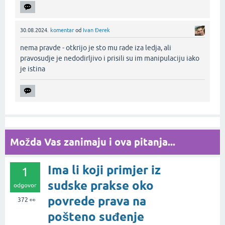
30.08.2024.
komentar
od
Ivan Đerek
nema pravde - otkrijo je sto mu rade iza ledja, ali
pravosudje je nedodirljivo i prisili su im manipulaciju iako
je istina‌
Možda Vas zanimaju i ova pitanja...
Ima li koji primjer iz
1
sudske prakse oko
odgovor
povrede prava na
372
👀
pošteno suđenje