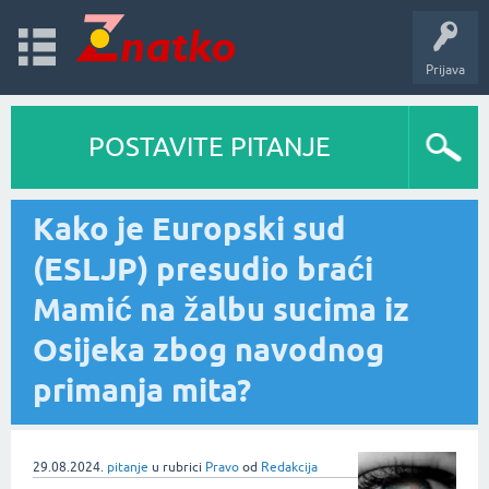
Prijava
POSTAVITE PITANJE
Kako je Europski sud
(ESLJP) presudio braći
Mamić na žalbu sucima iz
Osijeka zbog navodnog
primanja mita?
29.08.2024.
pitanje
u rubrici
Pravo
od
Redakcija