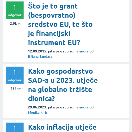
Što je to grant
1
(bespovratno)
odgovor
sredstvo EU, te što
2.9k
👀
je financijski
instrument EU?
12.09.2015.
pitanje
u rubrici
Financije
od
Biljana Tandara
Kako gospodarstvo
1
SAD-a u 2023. utječe
odgovor
na globalno tržište
435
👀
dionica?
29.06.2023.
pitanje
u rubrici
Financije
od
Monika Kiris
Kako inflacija utječe
1