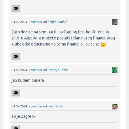
03.09.2024.
komentar
od
Željka Barišić
Zato dođite na seminar ili na Trading fest konferenciju
21.9. u Algebri, a možete postati i član našeg financijskog
kluba gdje educiramo na temu financija, javite se
03.09.2024.
komentar
od
Patricija Tomić
jao budem budem‌
03.09.2024.
komentar
od
Ivan Đerek
To je Zagreb?‌