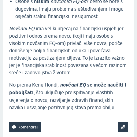
Osobe s
niskim
novčanim EQ-om
: često se bore s
dugovima, imaju problema s ušteđivanjem i mogu
osjećati stalnu financijsku nesigurnost.
Novčani EQ
ima veliki utjecaj na financijski uspjeh jer
pozitivni odnos prema novcu (koji imaju osobe s
visokim novčanim EQ-om) privlači više novca, potiče
donošenje boljih financijskih odluka i povećava
motivaciju za postizanjem ciljeva. To je izrazito važno
jer je financijska stabilnost povezana s većom razinom
sreće i zadovoljstva životom.
No prema Kenu Hondi,
novčani EQ
se može naučiti i
poboljšati
, što uključuje preispitivanje vlastitih
uvjerenja o novcu, razvijanje zdravih financijskih
navika i usvajanje pozitivnijeg stava prema obilju.