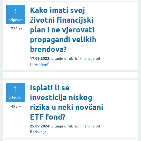
Kako imati svoj
1
životni financijski
odgovor
plan i ne vjerovati
728
👀
propagandi velikih
brendova?
17.09.2023.
pitanje
u rubrici
Financije
od
Dina Kljajić
Isplati li se
1
investicija niskog
odgovor
rizika u neki novčani
493
👀
ETF fond?
25.09.2024.
pitanje
u rubrici
Financije
od
Redakcija