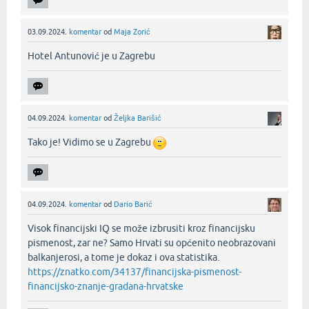
03.09.2024.
komentar
od
Maja Zorić
Hotel Antunović je u Zagrebu‌
04.09.2024.
komentar
od
Željka Barišić
Tako je! Vidimo se u Zagrebu
04.09.2024.
komentar
od
Dario Barić
Visok financijski IQ se može izbrusiti kroz financijsku
pismenost, zar ne? Samo Hrvati su općenito neobrazovani
balkanjerosi, a tome je dokaz i ova statistika.
https://znatko.com/34137/financijska-pismenost-
financijsko-znanje-gradana-hrvatske