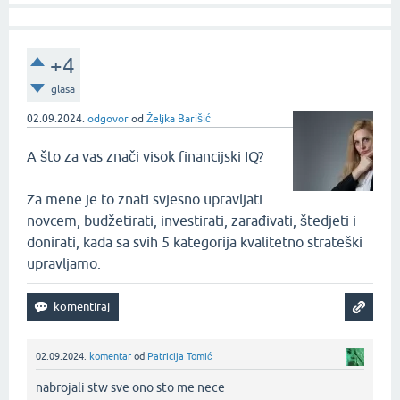
+4
glasa
02.09.2024.
odgovor
od
Željka Barišić
A što za vas znači visok financijski IQ?
Za mene je to znati svjesno upravljati
novcem, budžetirati, investirati, zarađivati, štedjeti i
donirati, kada sa svih 5 kategorija kvalitetno strateški
upravljamo.
02.09.2024.
komentar
od
Patricija Tomić
nabrojali stw sve ono sto me nece‌