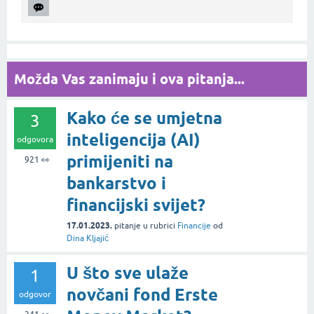
Možda Vas zanimaju i ova pitanja...
Kako će se umjetna
3
inteligencija (AI)
odgovora
primijeniti na
921
👀
bankarstvo i
financijski svijet?
17.01.2023.
pitanje
u rubrici
Financije
od
Dina Kljajić
U što sve ulaže
1
novčani fond Erste
odgovor