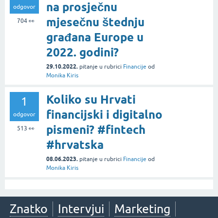
na prosječnu
odgovor
mjesečnu štednju
704
👀
građana Europe u
2022. godini?
29.10.2022.
pitanje
u rubrici
Financije
od
Monika Kiris
Koliko su Hrvati
1
financijski i digitalno
odgovor
pismeni? #fintech
513
👀
#hrvatska
08.06.2023.
pitanje
u rubrici
Financije
od
Monika Kiris
Znatko
Intervjui
Marketing