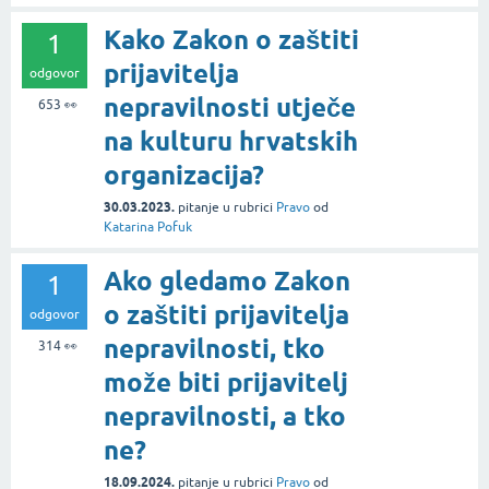
Kako Zakon o zaštiti
1
prijavitelja
odgovor
nepravilnosti utječe
653
👀
na kulturu hrvatskih
organizacija?
30.03.2023.
pitanje
u rubrici
Pravo
od
Katarina Pofuk
Ako gledamo Zakon
1
o zaštiti prijavitelja
odgovor
nepravilnosti, tko
314
👀
može biti prijavitelj
nepravilnosti, a tko
ne?
18.09.2024.
pitanje
u rubrici
Pravo
od