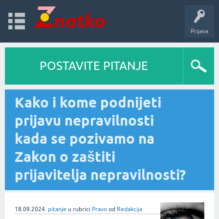
Prijava
POSTAVITE PITANJE
Kako i kome podnijeti
prijavu nepravilnosti
kada se pozivamo na
Zakon o zaštiti
prijavitelja nepravilnosti?
18.09.2024.
pitanje
u rubrici
Pravo
od
Redakcija