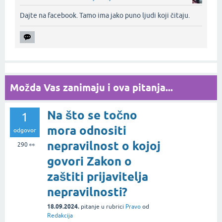
Dajte na facebook. Tamo ima jako puno ljudi koji čitaju.‌
Možda Vas zanimaju i ova pitanja...
Na što se točno
1
mora odnositi
odgovor
nepravilnost o kojoj
290
👀
govori Zakon o
zaštiti prijavitelja
nepravilnosti?
18.09.2024.
pitanje
u rubrici
Pravo
od
Redakcija