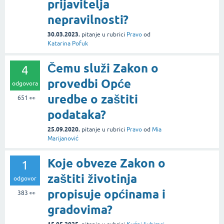
prijavitelja
nepravilnosti?
30.03.2023.
pitanje
u rubrici
Pravo
od
Katarina Pofuk
Čemu služi Zakon o
4
provedbi Opće
odgovora
uredbe o zaštiti
651
👀
podataka?
25.09.2020.
pitanje
u rubrici
Pravo
od
Mia
Marijanović
Koje obveze Zakon o
1
zaštiti životinja
odgovor
propisuje općinama i
383
👀
gradovima?