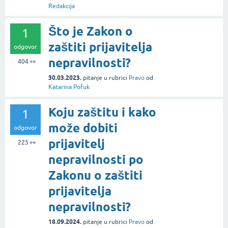
Redakcija
Što je Zakon o
1
zaštiti prijavitelja
odgovor
nepravilnosti?
404
👀
30.03.2023.
pitanje
u rubrici
Pravo
od
Katarina Pofuk
Koju zaštitu i kako
1
može dobiti
odgovor
prijavitelj
225
👀
nepravilnosti po
Zakonu o zaštiti
prijavitelja
nepravilnosti?
18.09.2024.
pitanje
u rubrici
Pravo
od