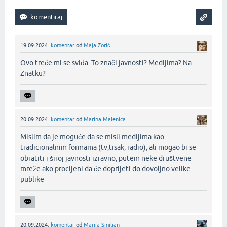
19.09.2024.
komentar
od
Maja Zorić
Ovo treće mi se sviđa. To znači javnosti? Medijima? Na
Znatku?‌
20.09.2024.
komentar
od
Marina Malenica
Mislim da je moguće da se misli medijima kao
tradicionalnim formama (tv,tisak, radio), ali mogao bi se
obratiti i široj javnosti izravno, putem neke društvene
mreže ako procijeni da će doprijeti do dovoljno velike
publike‌
20.09.2024.
komentar
od
Marija Smiljan