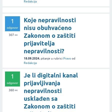
Redakcija
Koje nepravilnosti
1
nisu obuhvaćeno
odgovor
Zakonom o zaštiti
307
👀
prijavitelja
nepravilnosti?
18.09.2024.
pitanje
u rubrici
Pravo
od
Redakcija
Je li digitalni kanal
1
prijavljivanja
odgovor
nepravilnosti
360
👀
usklađen sa
Zakonom o zaštiti