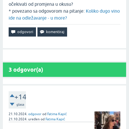
očekivati od promjena u okusu?
* povezano sa odgovorom na pitanje:
Koliko dugo vino
ide na odležavanje - u more?
3
odgovor(a)
+14
glasa
21.10.2024.
odgovor
od
Fatima Kapić
21.10.2024.
uređen
od
Fatima Kapić