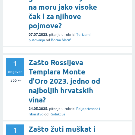
na moru jako visoke
čak i za njihove
pojmove?
07.07.2023.
pitanje
u rubrici
Turizam i
putovanja
od
Borna Matić
Zašto Rossijeva
1
Templara Monte
odgovor
d'Oro 2023. jedno od
355
👀
najboljih hrvatskih
vina?
24.05.2025.
pitanje
u rubrici
Poljoprivreda i
ribarstvo
od
Redakcija
Zašto žuti muškat i
1