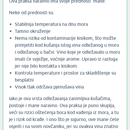
Ova praksa naravno ima svoje prednosti mane.
Neke od prednosti su:
Stabilnija temperatura na dnu mora
Tamno okruženje
Nema rizika od kontaminacije kisikom, što možte
primjetiti kod kušanja istog vina odležanog u moru
i odležanog u bačvi. Vino koje je odležavalo u moru
imati će svježije, voćnije arome. Upravo iz razloga
jer nije bilo kontakta s kisikom.
Kontrola temperature i prostor za skladištenje su
besplatni
Visok tlak održava pjenušava vina
Iako je ova vrsta odležavanja zanimljiva kušačima,
postoje i mane naravno. Ova praksa je puno skuplja,
veći su rizici oštećenja boca kod vađenja iz mora, a tu
je i rizik od krađe. I ono što je sigurno, ove mane ćete
osjeiti i na svom novčaniku, jer su ovakva vina znatno