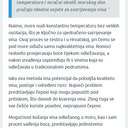
temperatura i mračni okoliš morskog dna
pružaju idealne uvjete za sazrijevanje vina
."
Naime, more nudi konstantnu temperaturu bez velikih
oscilacija, što je ključno za ujednačeno sazrijevanje
vina. Ovaj proces se testira i u Hrvatskoj, pri čemu se
pod more odlažu samo najkvalitetnija vina. Ronioci
redovito provjeravaju boce tijekom odležavanja, a
nakon izvađenja uspoređuju ih s vinima koja su
odležavala u tradicionalnim podrumima.
Iako ova metoda ima potencijal da poboljša kvalitetu
vina, postoje i određeni rizici. Najveći problem
predstavljaju čepovi koji mogu popustiti pod
pritiskom, što dovodi do kvarenja vina. Zbog toga se
sve češće koriste posebni, nepropusni čepovi.
Mogućnost kušanja vina odležanog u moru, kao i sam
proces vađenja boca, predstavljaju jedinstveno