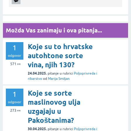
Možda Vas zanimaju i ova pitanja...
Koje su to hrvatske
1
autohtone sorte
odgovor
vina, njih 130?
571
👀
24.04.2025.
pitanje
u rubrici
Poljoprivreda i
ribarstvo
od
Marija Smiljan
Koje se sorte
1
maslinovog ulja
odgovor
uzgajaju u
273
👀
Pakoštanima?
30.04.2025.
pitanje
u rubrici
Poljoprivreda i