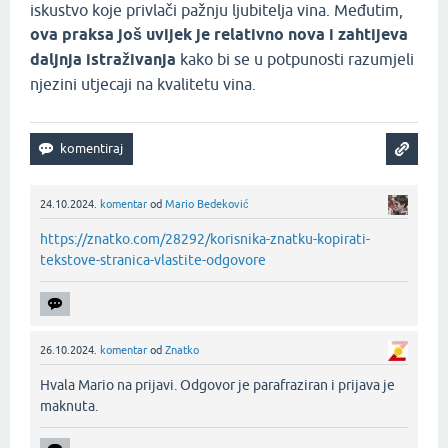
iskustvo koje privlači pažnju ljubitelja vina. Međutim,
ova praksa još uvijek je relativno nova i zahtijeva
daljnja istraživanja
kako bi se u potpunosti razumjeli
njezini utjecaji na kvalitetu vina.
24.10.2024.
komentar
od
Mario Bedeković
https://znatko.com/28292/korisnika-znatku-kopirati-
tekstove-stranica-vlastite-odgovore
26.10.2024.
komentar
od
Znatko
Hvala Mario na prijavi. Odgovor je parafraziran i prijava je
maknuta.‌