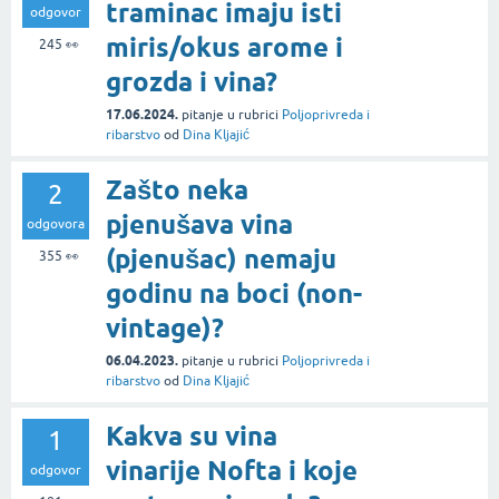
traminac imaju isti
odgovor
miris/okus arome i
245
👀
grozda i vina?
17.06.2024.
pitanje
u rubrici
Poljoprivreda i
ribarstvo
od
Dina Kljajić
Zašto neka
2
pjenušava vina
odgovora
(pjenušac) nemaju
355
👀
godinu na boci (non-
vintage)?
06.04.2023.
pitanje
u rubrici
Poljoprivreda i
ribarstvo
od
Dina Kljajić
Kakva su vina
1
vinarije Nofta i koje
odgovor