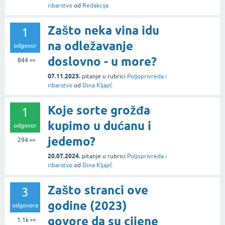
ribarstvo
od
Redakcija
Zašto neka vina idu
1
na odležavanje
odgovor
doslovno - u more?
844
👀
07.11.2023.
pitanje
u rubrici
Poljoprivreda i
ribarstvo
od
Dina Kljajić
Koje sorte grožđa
1
kupimo u dućanu i
odgovor
jedemo?
294
👀
20.07.2024.
pitanje
u rubrici
Poljoprivreda i
ribarstvo
od
Dina Kljajić
Zašto stranci ove
3
godine (2023)
odgovora
govore da su cijene
1.1k
👀