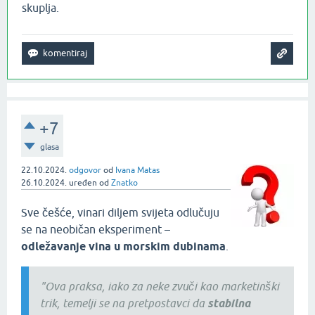
skuplja.
+7
glasa
22.10.2024.
odgovor
od
Ivana Matas
26.10.2024.
uređen
od
Znatko
Sve češće, vinari diljem svijeta odlučuju
se na neobičan eksperiment –
odležavanje vina u morskim dubinama
.
"Ova praksa, iako za neke zvuči kao marketinški
trik, temelji se na pretpostavci da
stabilna