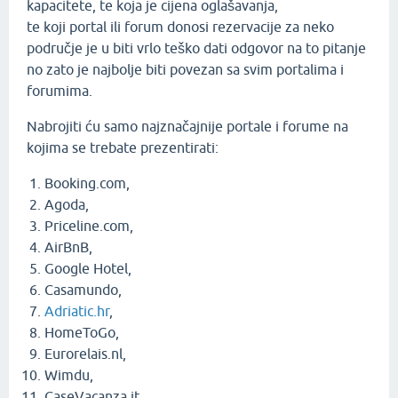
kapacitete, te koja je cijena oglašavanja,
te koji portal ili forum donosi rezervacije za neko
područje je u biti vrlo teško dati odgovor na to pitanje
no zato je najbolje biti povezan sa svim portalima i
forumima.
Nabrojiti ću samo najznačajnije portale i forume na
kojima se trebate prezentirati:
Booking.com,
Agoda,
Priceline.com,
AirBnB,
Google Hotel,
Casamundo,
Adriatic.hr
,
HomeToGo,
Eurorelais.nl,
Wimdu,
CaseVacanza.it,