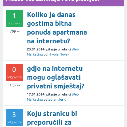
Koliko je danas
1
gostima bitna
odgovor
ponuda apartmana
709
👀
na internetu?
23.01.2014.
pitanje
u rubrici
Web
Marketing
od
Hrvoje Novak
gdje na internetu
0
mogu oglašavati
odgovora
privatni smještaj?
1.8k
👀
17.01.2014.
pitanje
u rubrici
Web
Marketing
od
Zoran Jurić
Koju stranicu bi
3
preporučili za
odgovora