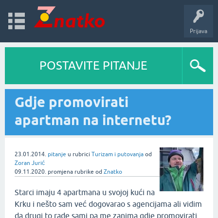
Prijava
POSTAVITE PITANJE
Gdje promovirati
apartman na internetu?
23.01.2014.
pitanje
u rubrici
Turizam i putovanja
od
Zoran Jurić
09.11.2020.
promjena rubrike
od
Znatko
Starci imaju 4 apartmana u svojoj kući na
Krku i nešto sam već dogovarao s agencijama ali vidim
da drugi to rade sami pa me zanima gdje promovirati