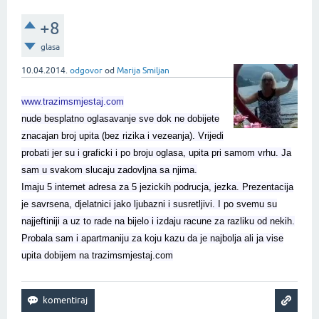
+8
glasa
10.04.2014.
odgovor
od
Marija Smiljan
www.trazimsmjestaj.com
nude besplatno oglasavanje sve dok ne dobijete
znacajan broj upita (bez rizika i vezeanja). Vrijedi
probati jer su i graficki i po broju oglasa, upita pri samom vrhu. Ja
sam u svakom slucaju zadovljna sa njima.
Imaju 5 internet adresa za 5 jezickih podrucja, jezka. Prezentacija
je savrsena, djelatnici jako ljubazni i susretljivi. I po svemu su
najjeftiniji a uz to rade na bijelo i izdaju racune za razliku od nekih.
Probala sam i apartmaniju za koju kazu da je najbolja ali ja vise
upita dobijem na trazimsmjestaj.com