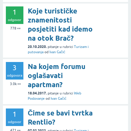
Koje turističke
1
znamenitosti
odgovor
posjetiti kad idemo
778
👀
na otok Brač?
20.10.2020.
pitanje
u rubrici
Turizam i
putovanja
od
Ivan Gačić
Na kojem forumu
3
oglašavati
odgovora
apartman?
3.0k
👀
18.04.2017.
pitanje
u rubrici
Web
Poslovanje
od
Ivan Gačić
Čime se bavi tvrtka
1
Rentlio?
odgovor
471
👀
07.02.2022.
pitanje
u rubrici
Turizam i