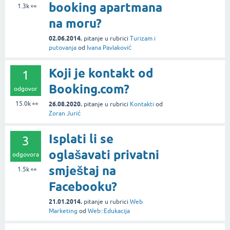
booking apartmana
1.3k
👀
na moru?
02.06.2014.
pitanje
u rubrici
Turizam i
putovanja
od
Ivana Pavlaković
Koji je kontakt od
1
Booking.com?
odgovor
15.0k
👀
26.08.2020.
pitanje
u rubrici
Kontakti
od
Zoran Jurić
Isplati li se
3
oglašavati privatni
odgovora
smještaj na
1.5k
👀
Facebooku?
21.01.2014.
pitanje
u rubrici
Web
Marketing
od
Web::Edukacija