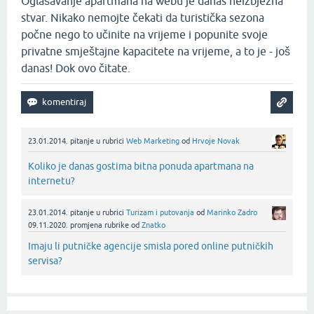
Oglašavanje apartmana na webu je danas neizbježna
stvar. Nikako nemojte čekati da turistička sezona
počne nego to učinite na vrijeme i popunite svoje
privatne smještajne kapacitete na vrijeme, a to je - još
danas! Dok ovo čitate.
23.01.2014.
pitanje
u rubrici
Web Marketing
od
Hrvoje Novak
Koliko je danas gostima bitna ponuda apartmana na
internetu?
23.01.2014.
pitanje
u rubrici
Turizam i putovanja
od
Marinko Zadro
09.11.2020.
promjena rubrike
od
Znatko
Imaju li putničke agencije smisla pored online putničkih
servisa?