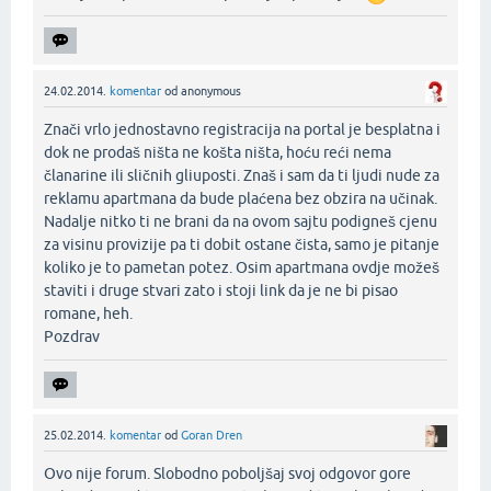
24.02.2014.
komentar
od
anonymous
Znači vrlo jednostavno registracija na portal je besplatna i
dok ne prodaš ništa ne košta ništa, hoću reći nema
članarine ili sličnih gliuposti. Znaš i sam da ti ljudi nude za
reklamu apartmana da bude plaćena bez obzira na učinak.
Nadalje nitko ti ne brani da na ovom sajtu podigneš cjenu
za visinu provizije pa ti dobit ostane čista, samo je pitanje
koliko je to pametan potez. Osim apartmana ovdje možeš
staviti i druge stvari zato i stoji link da je ne bi pisao
romane, heh.
Pozdrav‌
25.02.2014.
komentar
od
Goran Dren
Ovo nije forum. Slobodno poboljšaj svoj odgovor gore