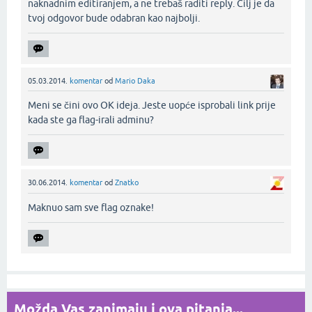
naknadnim editiranjem, a ne trebaš raditi reply. Cilj je da
tvoj odgovor bude odabran kao najbolji.‌
05.03.2014.
komentar
od
Mario Daka
Meni se čini ovo OK ideja. Jeste uopće isprobali link prije
kada ste ga flag-irali adminu?‌
30.06.2014.
komentar
od
Znatko
Maknuo sam sve flag oznake!‌
Možda Vas zanimaju i ova pitanja...