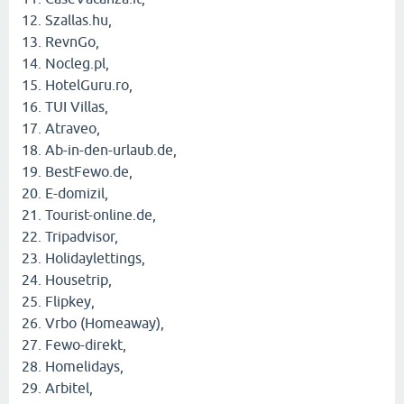
Szallas.hu,
RevnGo,
Nocleg.pl,
HotelGuru.ro,
TUI Villas,
Atraveo,
Ab-in-den-urlaub.de,
BestFewo.de,
E-domizil,
Tourist-online.de,
Tripadvisor,
Holidaylettings,
Housetrip,
Flipkey,
Vrbo (Homeaway),
Fewo-direkt,
Homelidays,
Arbitel,