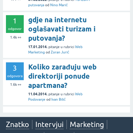
putovanja
od
Nino Marić
gdje na internetu
1
oglašavati turizam i
odgovor
putovanja?
1.4k
👀
17.01.2014.
pitanje
u rubrici
Web
Marketing
od
Zoran Jurić
Koliko zarađuju web
3
direktoriji ponude
odgovora
apartmana?
1.6k
👀
11.04.2014.
pitanje
u rubrici
Web
Poslovanje
od
Ivan Bilić
Znatko
Intervjui
Marketing