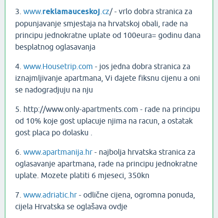
3.
www.
reklamauceskoj
.cz
/‎ - vrlo dobra stranica za
popunjavanje smjestaja na hrvatskoj obali, rade na
principu jednokratne uplate od 100eura= godinu dana
besplatnog oglasavanja
4.
www.Housetrip.com
- jos jedna dobra stranica za
iznajmljivanje apartmana, Vi dajete fiksnu cijenu a oni
se nadogradjuju na nju
5. http://www.only-apartments.com - rade na principu
od 10% koje gost uplacuje njima na racun, a ostatak
gost placa po dolasku .
6.
www.apartmanija.hr
- najbolja hrvatska stranica za
oglasavanje apartmana, rade na principu jednokratne
uplate. Mozete platiti 6 mjeseci, 350kn
7.
www.adriatic.hr
- odlične cijena, ogromna ponuda,
cijela Hrvatska se oglašava ovdje