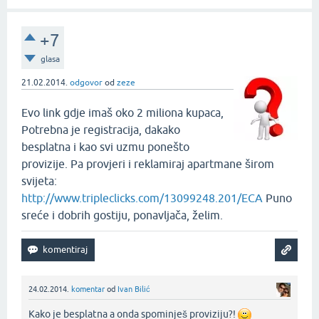
+7
glasa
21.02.2014.
odgovor
od
zeze
Evo link gdje imaš oko 2 miliona kupaca,
Potrebna je registracija, dakako
besplatna i kao svi uzmu ponešto
provizije. Pa provjeri i reklamiraj apartmane širom
svijeta:
http://www.tripleclicks.com/13099248.201/ECA
Puno
sreće i dobrih gostiju, ponavljača, želim.
24.02.2014.
komentar
od
Ivan Bilić
Kako je besplatna a onda spominješ proviziju?!