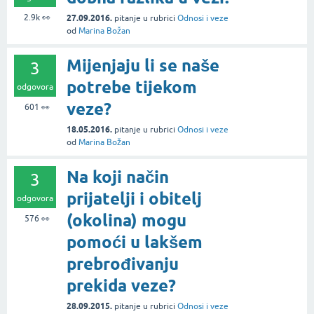
2.9k
👀
27.09.2016.
pitanje
u rubrici
Odnosi i veze
od
Marina Božan
Mijenjaju li se naše
3
potrebe tijekom
odgovora
veze?
601
👀
18.05.2016.
pitanje
u rubrici
Odnosi i veze
od
Marina Božan
Na koji način
3
prijatelji i obitelj
odgovora
(okolina) mogu
576
👀
pomoći u lakšem
prebrođivanju
prekida veze?
28.09.2015.
pitanje
u rubrici
Odnosi i veze