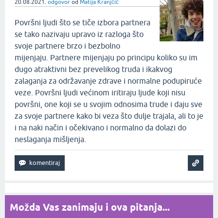
20.08.2021.
odgovor
od
Matija Kranjčić
Površni ljudi što se tiče izbora partnera
se tako nazivaju upravo iz razloga što
svoje partnere brzo i bezbolno
mijenjaju. Partnere mijenjaju po principu koliko su im
dugo atraktivni bez prevelikog truda i ikakvog
zalaganja za održavanje zdrave i normalne podupiruće
veze. Površni ljudi većinom iritiraju ljude koji nisu
površni, one koji se u svojim odnosima trude i daju sve
za svoje partnere kako bi veza što dulje trajala, ali to je
i na naki način i očekivano i normalno da dolazi do
neslaganja mišljenja.
Možda Vas zanimaju i ova pitanja...