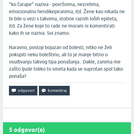
"ko čarape" naziva - površnima, nezrelima,
emocionalno hendikepiranima, itd. Žene kao nikada ne
bi bile u vezi s takvima, stotine raznih loših epiteta,
itd. Za žene koje to rade ne moram ni komentirati
kako ih se naziva. Svi znamo.
Naravno, postoji bojazan od bolesti, nitko ne želi
pokupiti neku boleštinu, ali to je manje bitno u
osuđivanju takvog tipa ponašanja.. Dakle, zanima me
zašto ljude toliko to smeta kada se suprotan spol tako
ponaša?
5
odgovor(a)