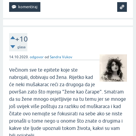
+10
glasa
14.10.2020.
odgovor
od
Sandra Vukov
Večinom sve te epitete koje ste
nabrojali, dobivaju od žena. Rijetko kad
će neki mušakarac reći za drugoga da je
površan zato što mjenja "žene kao čarape". Smatram
da su žene mnogo osjetljivije na tu temu jer se mnoge
još uvijek više poštuju za razliku od muškaraca i kad
čitate ovo nemojte se fokusirati na sebe ako se niste
pronašli u tome nego u onome što znate o drugima i
kakve ste ljude upoznali tokom života, kakvi su vam
bili prijatelji.