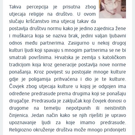
Takva percepcija je prisutna zbog
utjecaja religije na društvo. U ovom
slučaju kršćanstvo ima utjecaj takav da
postavlja društvu normu kako je jedino zajednica žene
i muškarca koja se naziva brak, jedini valjan ljubavni
odnos među partnerima. Zasigurno u nekoj drugoj
kulturi ljudi koji spavaju s mnogim partnerima se ne bi
smatrali površnima. Hrvatska je zemlja s katoličkom
tradicijom koja kroz generacije postavlja nove norme
ponašanja. Kroz povijest su postojale mnoge kulture
gdje je poligamija prihvaćena i dio je te kulture.
Čovjek zbog utjecaja kulture u kojoj je odgojen ima
određene predrasude prema drugima koji se ponašaju
drugačije. Predrasuda je zaključak koji čovjek donosi o
drugome na temelju nepotpunih ili neistinitih
činjenica. Jedan način kako se njih riješiti je upravo
upoznavanje ljudi za koje imamo predrasude.
Religiozno okruženje društva može mnogo pridonijeti