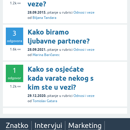
veze?
1.2k
👀
28.09.2015.
pitanje
u rubrici
Odnosi i veze
od
Biljana Tandara
Kako biramo
3
ljubavne partnere?
odgovora
1.6k
👀
28.09.2021.
pitanje
u rubrici
Odnosi i veze
od
Marina Baričanec
Kako se osjećate
1
kada varate nekog s
odgovor
kim ste u vezi?
1.2k
👀
29.12.2020.
pitanje
u rubrici
Odnosi i veze
od
Tomislav Gatara
Znatko
Intervjui
Marketing