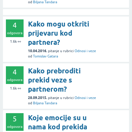
od
Biljana Tandara
Kako mogu otkriti
4
prijevaru kod
odgovora
partnera?
1.6k
👀
10.04.2016.
pitanje
u rubrici
Odnosi i veze
od
Tomislav Gatara
Kako prebroditi
4
prekid veze s
odgovora
partnerom?
1.6k
👀
28.09.2015.
pitanje
u rubrici
Odnosi i veze
od
Biljana Tandara
Koje emocije su u
5
nama kod prekida
odgovora