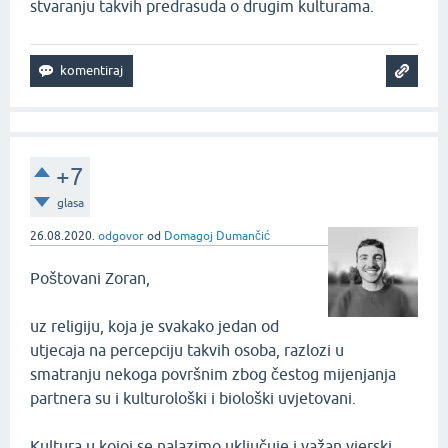
stvaranju takvih predrasuda o drugim kulturama.
+7
glasa
26.08.2020.
odgovor
od
Domagoj Dumančić
Poštovani Zoran,
uz religiju, koja je svakako jedan od
utjecaja na percepciju takvih osoba, razlozi u
smatranju nekoga površnim zbog čestog mijenjanja
partnera su i kulturološki i biološki uvjetovani.
Kultura u kojoj se nalazimo uključuje i važan vjerski