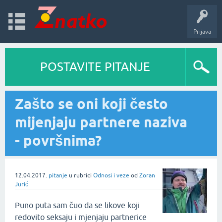
Prijava
POSTAVITE PITANJE
Zašto se oni koji često
mijenjaju partnere naziva
- površnima?
12.04.2017.
pitanje
u rubrici
Odnosi i veze
od
Zoran
Jurić
Puno puta sam čuo da se likove koji
redovito seksaju i mjenjaju partnerice