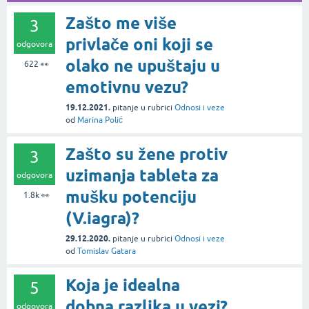
Zašto me više
3
privlače oni koji se
odgovora
olako ne upuštaju u
622
👀
emotivnu vezu?
19.12.2021.
pitanje
u rubrici
Odnosi i veze
od
Marina Polić
Zašto su žene protiv
3
uzimanja tableta za
odgovora
mušku potenciju
1.8k
👀
(V.iagra)?
29.12.2020.
pitanje
u rubrici
Odnosi i veze
od
Tomislav Gatara
Koja je idealna
5
dobna razlika u vezi?
odgovora