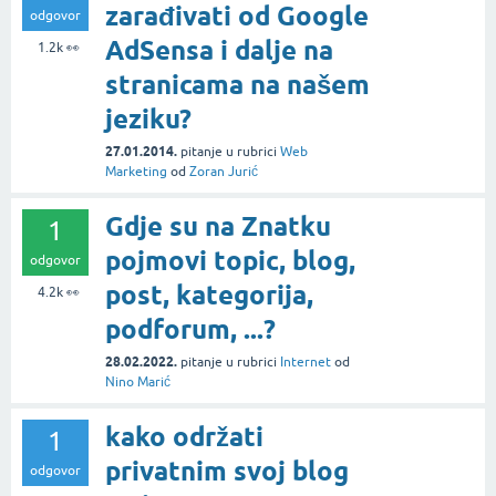
zarađivati od Google
odgovor
AdSensa i dalje na
1.2k
👀
stranicama na našem
jeziku?
27.01.2014.
pitanje
u rubrici
Web
Marketing
od
Zoran Jurić
Gdje su na Znatku
1
pojmovi topic, blog,
odgovor
post, kategorija,
4.2k
👀
podforum, ...?
28.02.2022.
pitanje
u rubrici
Internet
od
Nino Marić
kako održati
1
privatnim svoj blog
odgovor