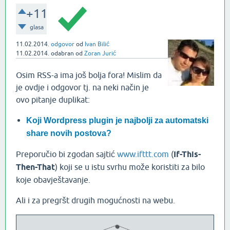
+11
glasa
11.02.2014.
odgovor
od
Ivan Bilić
11.02.2014.
odabran
od
Zoran Jurić
Osim RSS-a ima još bolja fora! Mislim da
je ovdje i odgovor tj. na neki način je
ovo pitanje duplikat:
Koji Wordpress plugin je najbolji za automatski
share novih postova?
Preporučio bi zgodan sajtić
www.ifttt.com
(
If-This-
Then-That
) koji se u istu svrhu može koristiti za bilo
koje obavještavanje.
Ali i za pregršt drugih mogućnosti na webu.