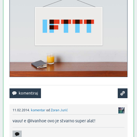
11.02.2014.
komentar
od
Zoran Jurić
vauu! e @Ivanhoe ovo je stvarno super alat!‌