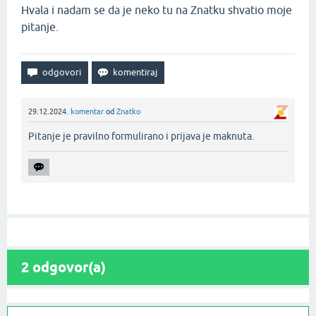
Hvala i nadam se da je neko tu na Znatku shvatio moje
pitanje.
29.12.2024.
komentar
od
Znatko
Pitanje je pravilno formulirano i prijava je maknuta.‌
2
odgovor(a)