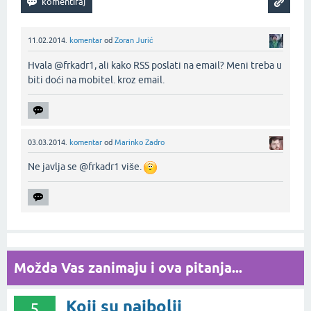
11.02.2014.
komentar
od
Zoran Jurić
Hvala @frkadr1, ali kako RSS poslati na email? Meni treba u
biti doći na mobitel. kroz email.‌
03.03.2014.
komentar
od
Marinko Zadro
Ne javlja se @frkadr1 više.
Možda Vas zanimaju i ova pitanja...
Koji su najbolji
5