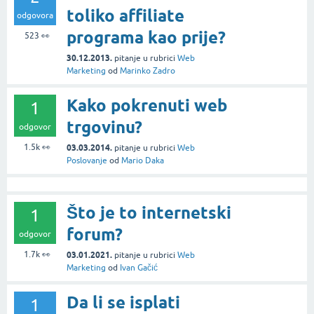
toliko affiliate
odgovora
programa kao prije?
523
👀
30.12.2013.
pitanje
u rubrici
Web
Marketing
od
Marinko Zadro
Kako pokrenuti web
1
trgovinu?
odgovor
1.5k
👀
03.03.2014.
pitanje
u rubrici
Web
Poslovanje
od
Mario Daka
Što je to internetski
1
forum?
odgovor
1.7k
👀
03.01.2021.
pitanje
u rubrici
Web
Marketing
od
Ivan Gačić
Da li se isplati
1