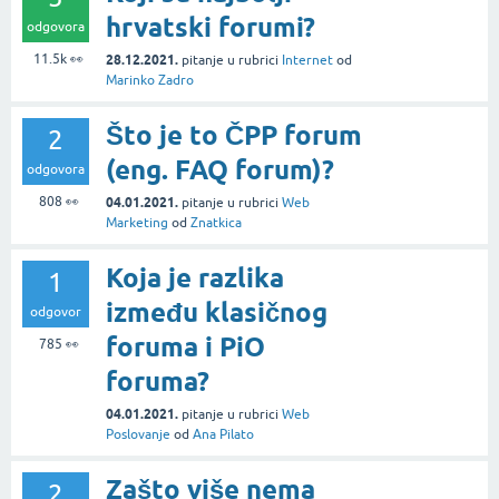
hrvatski forumi?
odgovora
11.5k
👀
28.12.2021.
pitanje
u rubrici
Internet
od
Marinko Zadro
Što je to ČPP forum
2
(eng. FAQ forum)?
odgovora
808
👀
04.01.2021.
pitanje
u rubrici
Web
Marketing
od
Znatkica
Koja je razlika
1
između klasičnog
odgovor
foruma i PiO
785
👀
foruma?
04.01.2021.
pitanje
u rubrici
Web
Poslovanje
od
Ana Pilato
Zašto više nema
2