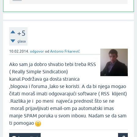
+5
glasa
10.02.2014.
odgovor
od
Antonio Frkarević
Ako sam ja dobro shvatio tebi treba RSS
( Really Simple Sindication)
kanal.Podržava ga dosta stranica
,blogova i foruma ,lako se koristi. A da bi njega mogao
čitati moraš imati odgovarajući software ( RSS klijent)
.Razlika je i po meni najveća prednost što se ne
moraš prijavljivati email-om pa automatski imas
manje SPAM poruka u svom inboxu. Nadam se da sam
ti pomogao