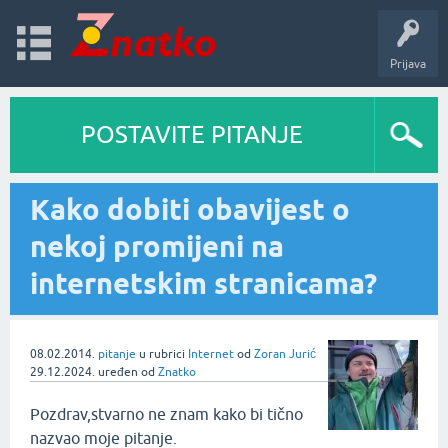
Prijava
POSTAVITE PITANJE
Kako dobiti obavijest o
nekoj promijeni na
internetskim stranicama?
08.02.2014.
pitanje
u rubrici
Internet
od
Zoran Jurić
29.12.2024.
uređen
od
Znatko
Pozdrav,stvarno ne znam kako bi tično
nazvao moje pitanje.