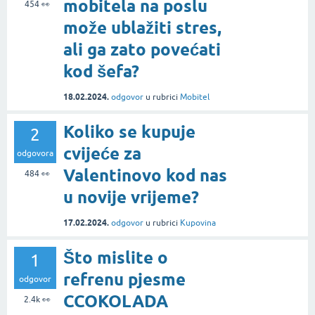
mobitela na poslu
454
👀
može ublažiti stres,
ali ga zato povećati
kod šefa?
18.02.2024.
odgovor
u rubrici
Mobitel
Koliko se kupuje
2
cvijeće za
odgovora
Valentinovo kod nas
484
👀
u novije vrijeme?
17.02.2024.
odgovor
u rubrici
Kupovina
Što mislite o
1
refrenu pjesme
odgovor
CCOKOLADA
2.4k
👀