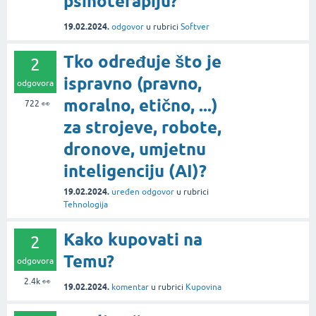
psihoterapiju?
19.02.2024.
odgovor
u rubrici
Softver
Tko određuje što je
2
ispravno (pravno,
odgovora
moralno, etično, ...)
722
👀
za strojeve, robote,
dronove, umjetnu
inteligenciju (AI)?
19.02.2024.
uređen odgovor
u rubrici
Tehnologija
Kako kupovati na
2
Temu?
odgovora
2.4k
👀
19.02.2024.
komentar
u rubrici
Kupovina