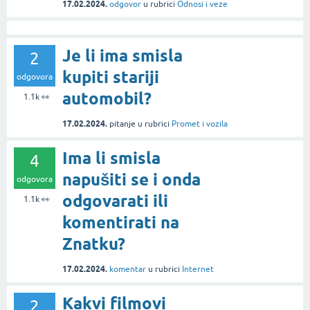
17.02.2024.
odgovor
u rubrici
Odnosi i veze
Je li ima smisla
2
kupiti stariji
odgovora
automobil?
1.1k
👀
17.02.2024.
pitanje
u rubrici
Promet i vozila
Ima li smisla
4
napušiti se i onda
odgovora
odgovarati ili
1.1k
👀
komentirati na
Znatku?
17.02.2024.
komentar
u rubrici
Internet
Kakvi filmovi
2