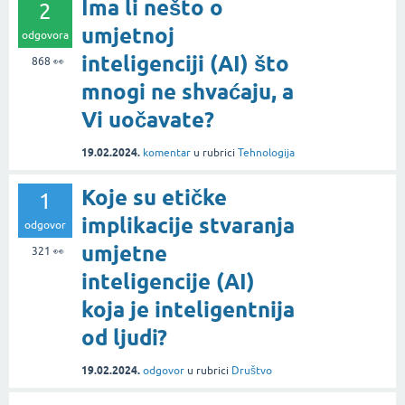
Ima li nešto o
2
umjetnoj
odgovora
inteligenciji (AI) što
868
👀
mnogi ne shvaćaju, a
Vi uočavate?
19.02.2024.
komentar
u rubrici
Tehnologija
Koje su etičke
1
implikacije stvaranja
odgovor
umjetne
321
👀
inteligencije (AI)
koja je inteligentnija
od ljudi?
19.02.2024.
odgovor
u rubrici
Društvo