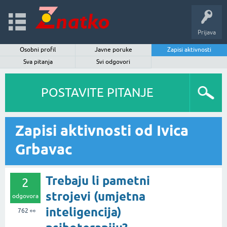
Prijava
Osobni profil
Javne poruke
Zapisi aktivnosti
Sva pitanja
Svi odgovori
POSTAVITE PITANJE
Zapisi aktivnosti od Ivica
Grbavac
Trebaju li pametni
2
strojevi (umjetna
odgovora
inteligencija)
762
👀