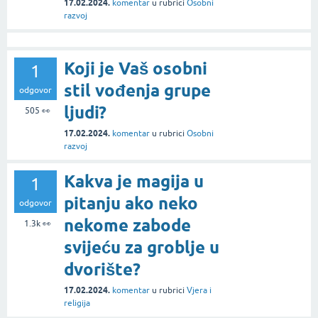
17.02.2024.
komentar
u rubrici
Osobni
razvoj
Koji je Vaš osobni
1
stil vođenja grupe
odgovor
ljudi?
505
👀
17.02.2024.
komentar
u rubrici
Osobni
razvoj
Kakva je magija u
1
pitanju ako neko
odgovor
nekome zabode
1.3k
👀
svijeću za groblje u
dvorište?
17.02.2024.
komentar
u rubrici
Vjera i
religija