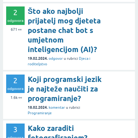
Što ako najbolji
2
prijatelj mog djeteta
odgovora
postane chat bot s
671
👀
umjetnom
inteligencijom (AI)?
19.02.2024.
odgovor
u rubrici
Djeca i
roditeljstvo
Koji programski jezik
2
je najteže naučiti za
odgovora
programiranje?
1.6k
👀
18.02.2024.
komentar
u rubrici
Programiranje
Kako zaraditi
3
fotografiranjem?
odgovora