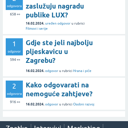
zaslužuju nagradu
odgovora
publike LUX?
658
👀
16.02.2024.
uređen odgovor
u rubrici
Filmovi i serije
Gdje ste jeli najbolju
1
pljeskavicu u
odgovor
Zagrebu?
594
👀
16.02.2024.
odgovor
u rubrici
Hrana i piće
Kako odgovarati na
2
nemoguće zahtjeve?
odgovora
916
👀
16.02.2024.
odgovor
u rubrici
Osobni razvoj