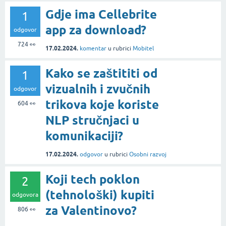
Gdje ima Cellebrite
1
app za download?
odgovor
724
👀
17.02.2024.
komentar
u rubrici
Mobitel
Kako se zaštititi od
1
vizualnih i zvučnih
odgovor
trikova koje koriste
604
👀
NLP stručnjaci u
komunikaciji?
17.02.2024.
odgovor
u rubrici
Osobni razvoj
Koji tech poklon
2
(tehnološki) kupiti
odgovora
za Valentinovo?
806
👀