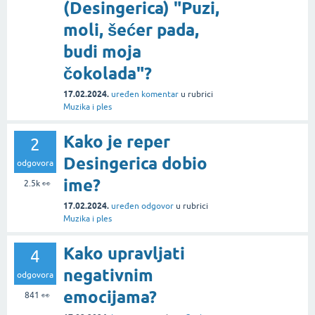
(Desingerica) "Puzi,
moli, šećer pada,
budi moja
čokolada"?
17.02.2024.
uređen komentar
u rubrici
Muzika i ples
Kako je reper
2
Desingerica dobio
odgovora
ime?
2.5k
👀
17.02.2024.
uređen odgovor
u rubrici
Muzika i ples
Kako upravljati
4
negativnim
odgovora
emocijama?
841
👀