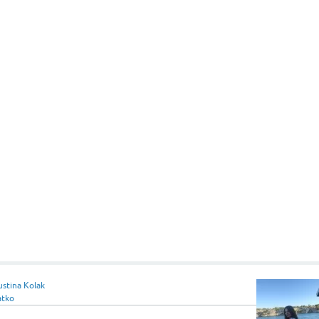
stina Kolak
atko