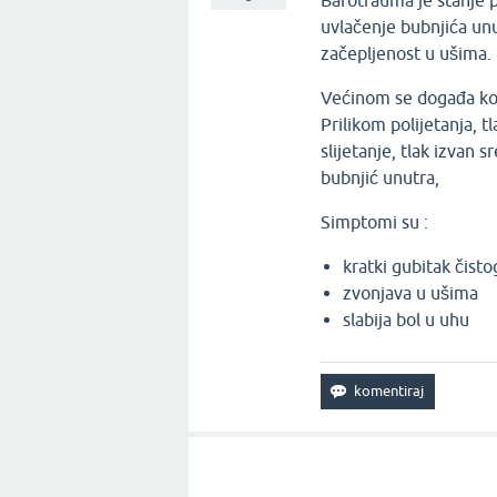
Barotrauma je stanje p
uvlačenje bubnjića un
začepljenost u ušima.
Većinom se događa kod
Prilikom polijetanja, 
slijetanje, tlak izvan 
bubnjić unutra,
Simptomi su :
kratki gubitak čisto
zvonjava u ušima
slabija bol u uhu