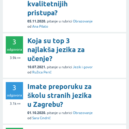
kvalitetnijih
pristupa?
05.11.2020.
pitanje
u rubrici
Obrazovanje
od
Ana Pilato
Koja su top 3
3
najlakša jezika za
odgovora
učenje?
3.9k
👀
10.07.2021.
pitanje
u rubrici
Jezik i govor
od
Ružica Perić
Imate preporuku za
3
školu stranih jezika
odgovora
u Zagrebu?
3.1k
👀
01.10.2020.
pitanje
u rubrici
Obrazovanje
od
Sara Cindrić