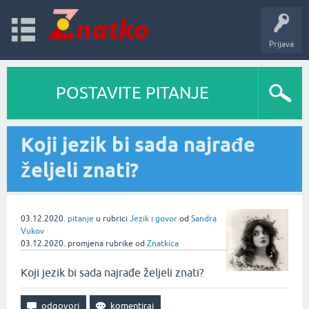
Prijava
POSTAVITE PITANJE
Koji jezik bi sada najrađe
željeli znati?
03.12.2020.
pitanje
u rubrici
Jezik i govor
od
Sandra
Vukov
03.12.2020.
promjena rubrike
od
Znatkica
Koji jezik bi sada najrađe željeli znati?