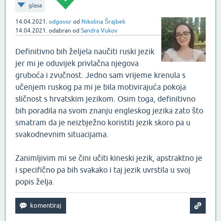
glasa
14.04.2021.
odgovor
od
Nikolina Šrajbek
14.04.2021.
odabran
od
Sandra Vukov
Definitivno bih željela naučiti ruski jezik
jer mi je oduvijek privlačna njegova
gruboća i zvučnost. Jedno sam vrijeme krenula s
učenjem ruskog pa mi je bila motivirajuća pokoja
sličnost s hrvatskim jezikom. Osim toga, definitivno
bih poradila na svom znanju engleskog jezika zato što
smatram da je neizbježno koristiti jezik skoro pa u
svakodnevnim situacijama.
Zanimljivim mi se čini učiti kineski jezik, apstraktno je
i specifično pa bih svakako i taj jezik uvrstila u svoj
popis želja.