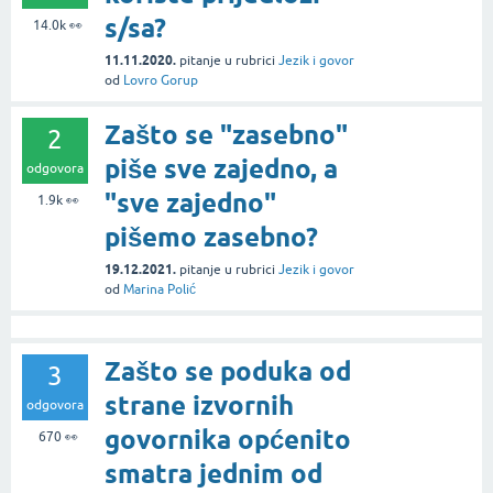
s/sa?
14.0k
👀
11.11.2020.
pitanje
u rubrici
Jezik i govor
od
Lovro Gorup
Zašto se "zasebno"
2
piše sve zajedno, a
odgovora
"sve zajedno"
1.9k
👀
pišemo zasebno?
19.12.2021.
pitanje
u rubrici
Jezik i govor
od
Marina Polić
Zašto se poduka od
3
strane izvornih
odgovora
govornika općenito
670
👀
smatra jednim od