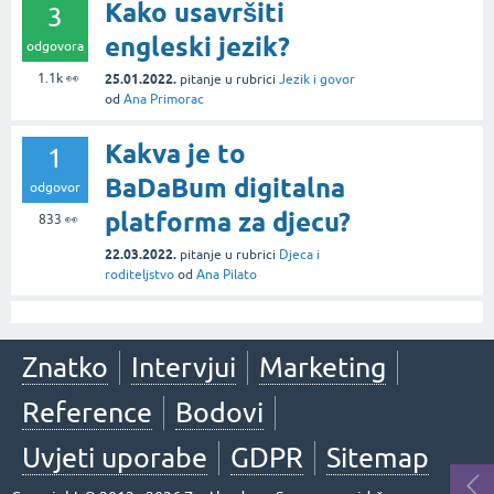
Kako usavršiti
3
engleski jezik?
odgovora
1.1k
👀
25.01.2022.
pitanje
u rubrici
Jezik i govor
od
Ana Primorac
Kakva je to
1
BaDaBum digitalna
odgovor
platforma za djecu?
833
👀
22.03.2022.
pitanje
u rubrici
Djeca i
roditeljstvo
od
Ana Pilato
Znatko
Intervjui
Marketing
Reference
Bodovi
Uvjeti uporabe
GDPR
Sitemap