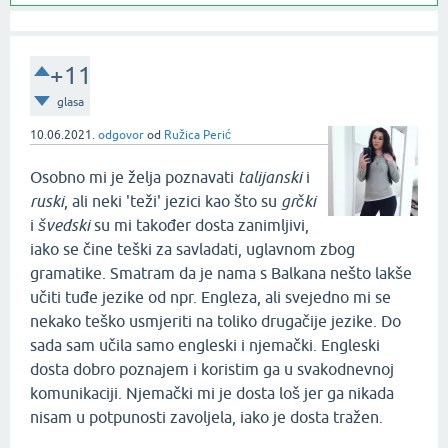
+11
glasa
10.06.2021.
odgovor
od
Ružica Perić
Osobno mi je želja poznavati
talijanski
i
ruski
, ali neki 'teži' jezici kao što su
grčki
i
švedski
su mi također dosta zanimljivi,
iako se čine teški za savladati, uglavnom zbog
gramatike. Smatram da je nama s Balkana nešto lakše
učiti tuđe jezike od npr. Engleza, ali svejedno mi se
nekako teško usmjeriti na toliko drugačije jezike. Do
sada sam učila samo engleski i njemački. Engleski
dosta dobro poznajem i koristim ga u svakodnevnoj
komunikaciji. Njemački mi je dosta loš jer ga nikada
nisam u potpunosti zavoljela, iako je dosta tražen.