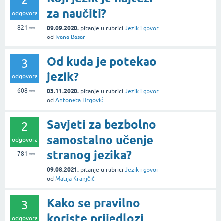
2
za naučiti?
odgovora
821
👀
09.09.2020.
pitanje
u rubrici
Jezik i govor
od
Ivana Basar
Od kuda je potekao
3
jezik?
odgovora
608
👀
03.11.2020.
pitanje
u rubrici
Jezik i govor
od
Antoneta Hrgović
Savjeti za bezbolno
2
samostalno učenje
odgovora
stranog jezika?
781
👀
09.08.2021.
pitanje
u rubrici
Jezik i govor
od
Matija Kranjčić
Kako se pravilno
3
koriste prijedlozi
odgovora