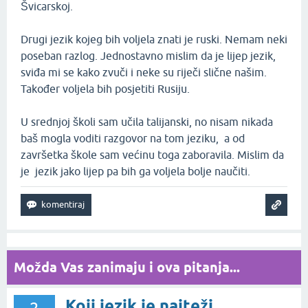
Švicarskoj.
Drugi jezik kojeg bih voljela znati je ruski. Nemam neki
poseban razlog. Jednostavno mislim da je lijep jezik,
sviđa mi se kako zvuči i neke su riječi slične našim.
Također voljela bih posjetiti Rusiju.
U srednjoj školi sam učila talijanski, no nisam nikada
baš mogla voditi razgovor na tom jeziku, a od
završetka škole sam većinu toga zaboravila. Mislim da
je jezik jako lijep pa bih ga voljela bolje naučiti.
Možda Vas zanimaju i ova pitanja...
Koji jezik je najteži