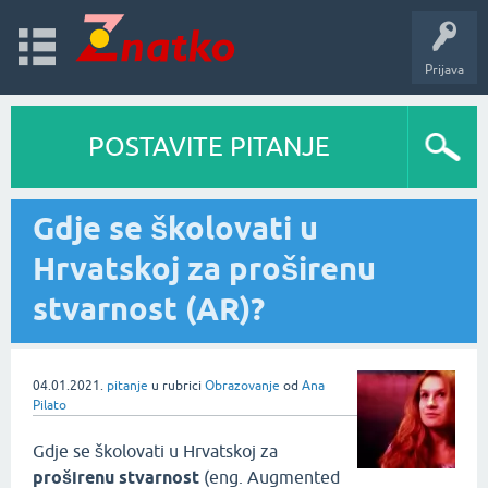
Prijava
POSTAVITE PITANJE
Gdje se školovati u
Hrvatskoj za proširenu
stvarnost (AR)?
04.01.2021.
pitanje
u rubrici
Obrazovanje
od
Ana
Pilato
Gdje se školovati u Hrvatskoj za
proširenu stvarnost
(eng. Augmented