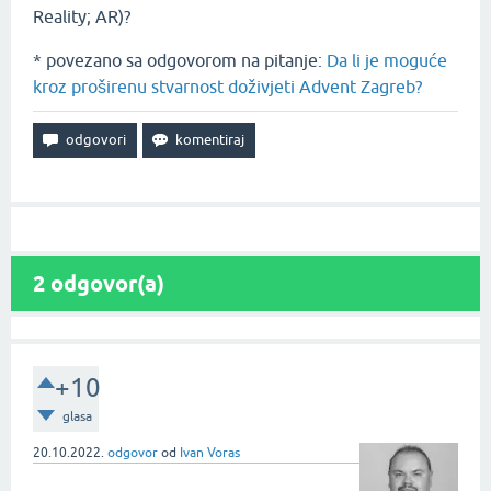
Reality; AR)?
* povezano sa odgovorom na pitanje:
Da li je moguće
kroz proširenu stvarnost doživjeti Advent Zagreb?
2
odgovor(a)
+10
glasa
20.10.2022.
odgovor
od
Ivan Voras