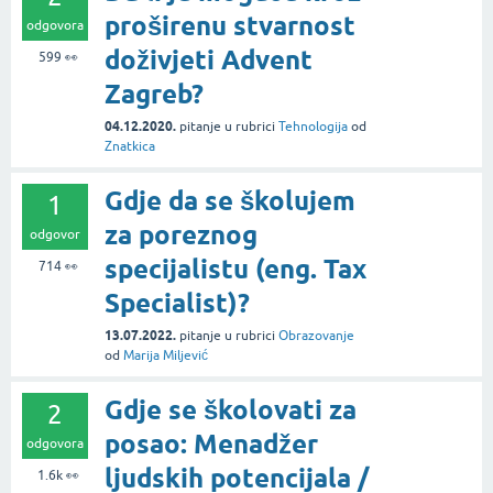
proširenu stvarnost
odgovora
doživjeti Advent
599
👀
Zagreb?
04.12.2020.
pitanje
u rubrici
Tehnologija
od
Znatkica
Gdje da se školujem
1
za poreznog
odgovor
specijalistu (eng. Tax
714
👀
Specialist)?
13.07.2022.
pitanje
u rubrici
Obrazovanje
od
Marija Miljević
Gdje se školovati za
2
posao: Menadžer
odgovora
ljudskih potencijala /
1.6k
👀