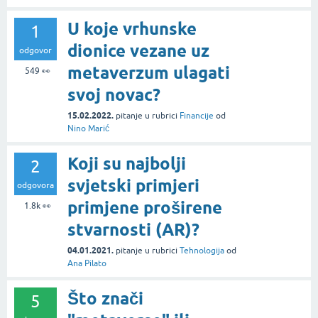
U koje vrhunske
1
dionice vezane uz
odgovor
metaverzum ulagati
549
👀
svoj novac?
15.02.2022.
pitanje
u rubrici
Financije
od
Nino Marić
Koji su najbolji
2
svjetski primjeri
odgovora
primjene proširene
1.8k
👀
stvarnosti (AR)?
04.01.2021.
pitanje
u rubrici
Tehnologija
od
Ana Pilato
Što znači
5