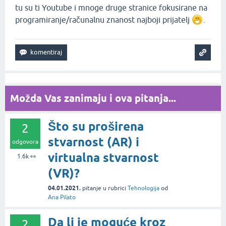
tu su ti Youtube i mnoge druge stranice fokusirane na
programiranje/računalnu znanost najboji prijatelj
.
Možda Vas zanimaju i ova pitanja...
Što su proširena
2
stvarnost (AR) i
odgovora
virtualna stvarnost
1.6k
👀
(VR)?
04.01.2021.
pitanje
u rubrici
Tehnologija
od
Ana Pilato
Da li je moguće kroz
2