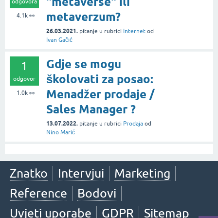
"metaverse" ili
odgovora
metaverzum?
4.1k
👀
26.03.2021.
pitanje
u rubrici
Internet
od
Ivan Gačić
Gdje se mogu
1
školovati za posao:
odgovor
Menadžer prodaje /
1.0k
👀
Sales Manager ?
13.07.2022.
pitanje
u rubrici
Prodaja
od
Nino Marić
Znatko
Intervjui
Marketing
Reference
Bodovi
Uvjeti uporabe
GDPR
Sitemap