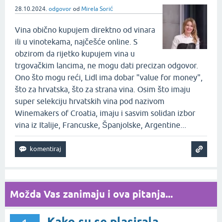
28.10.2024.
odgovor
od
Mirela Sorić
Vina obično kupujem direktno od vinara
ili u vinotekama, najčešće online. S
obzirom da rijetko kupujem vina u
trgovačkim lancima, ne mogu dati precizan odgovor.
Ono što mogu reći, Lidl ima dobar "value for money",
što za hrvatska, što za strana vina. Osim što imaju
super selekciju hrvatskih vina pod nazivom
Winemakers of Croatia, imaju i sasvim solidan izbor
vina iz Italije, Francuske, Španjolske, Argentine...
Možda Vas zanimaju i ova pitanja...
Kako su se plasirala