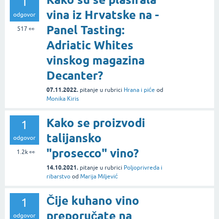
1
vina iz Hrvatske na -
odgovor
Panel Tasting:
517
👀
Adriatic Whites
vinskog magazina
Decanter?
07.11.2022.
pitanje
u rubrici
Hrana i piće
od
Monika Kiris
Kako se proizvodi
1
talijansko
odgovor
"prosecco" vino?
1.2k
👀
14.10.2021.
pitanje
u rubrici
Poljoprivreda i
ribarstvo
od
Marija Miljević
Čije kuhano vino
1
preporučate na
odgovor