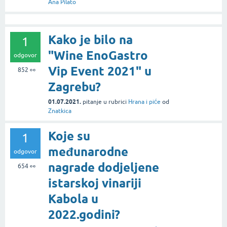
Ana Pilato
Kako je bilo na
1
"Wine EnoGastro
odgovor
Vip Event 2021" u
852
👀
Zagrebu?
01.07.2021.
pitanje
u rubrici
Hrana i piće
od
Znatkica
Koje su
1
međunarodne
odgovor
nagrade dodjeljene
654
👀
istarskoj vinariji
Kabola u
2022.godini?