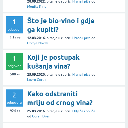
28.09.2022.
pitanje
u rubrici
Hrana i piće
od
Monika Kiris
Što je bio-vino i gdje
1
ga kupiti?
odgovor
1.3k
👀
12.03.2016.
pitanje
u rubrici
Hrana i piće
od
Hrvoje Novak
Koji je postupak
1
kušanja vina?
odgovor
500
👀
25.09.2020.
pitanje
u rubrici
Hrana i piće
od
Lovro Gorup
Kako odstraniti
2
mrlju od crnog vina?
odgovora
924
👀
25.03.2016.
pitanje
u rubrici
Odjeća i obuća
od
Goran Dren