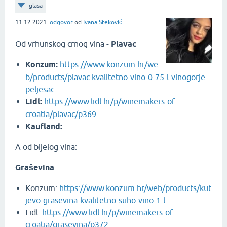
glasa
11.12.2021.
odgovor
od
Ivana Steković
Od vrhunskog crnog vina -
Plavac
Konzum:
https://www.konzum.hr/we
b/products/plavac-kvalitetno-vino-0-75-l-vinogorje-
peljesac
Lidl:
https://www.lidl.hr/p/winemakers-of-
croatia/plavac/p369
Kaufland:
...
A od bijelog vina:
Graševina
Konzum:
https://www.konzum.hr/web/products/kut
jevo-grasevina-kvalitetno-suho-vino-1-l
Lidl:
https://www.lidl.hr/p/winemakers-of-
croatia/grasevina/p372