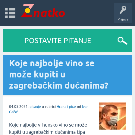
Prijava
POSTAVITE PITANJE
Koje najbolje vino se
može kupiti u
zagrebačkim dućanima?
04.05.2021.
pitanje
u rubrici
Hrana i piće
od
Ivan
Gačić
Koje najbolje vrhunsko vino se može
kupiti u zagrebačkim dućanima tipa