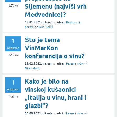
Sljemenu (najviši vrh
876
👀
Medvednice)?
10.01.2021.
pitanje
u rubrici
Restorani i
barovi
od
Ivan Gačić
Što je tema
1
VinMarKon
odgovor
konferencija o vinu?
517
👀
23.02.2022.
pitanje
u rubrici
Hrana i piće
od
Nino Marić
Kako je bilo na
1
vinskoj kušaonici
odgovor
„Italija u vinu, hrani i
700
👀
glazbi“?
30.09.2021.
pitanje
u rubrici
Hrana i piće
od