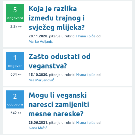
Koja je razlika
5
između trajnog i
odgovora
svježeg mlijeka?
3.3k
👀
28.11.2020.
pitanje
u rubrici
Hrana i piće
od
Marko Vuljanić
Zašto odustati od
1
veganstva?
odgovor
604
👀
15.10.2020.
pitanje
u rubrici
Hrana i piće
od
Mia Marijanović
Mogu li veganski
2
naresci zamijeniti
odgovora
mesne nareske?
642
👀
23.06.2021.
pitanje
u rubrici
Hrana i piće
od
Ivana Mačić