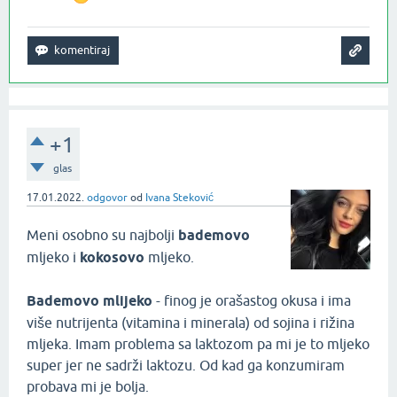
+1
glas
17.01.2022.
odgovor
od
Ivana Steković
Meni osobno su najbolji
bademovo
mljeko i
kokosovo
mljeko.
Bademovo mlijeko
- finog je orašastog okusa i ima
više nutrijenta (vitamina i minerala) od sojina i rižina
mljeka. Imam problema sa laktozom pa mi je to mljeko
super jer ne sadrži laktozu. Od kad ga konzumiram
probava mi je bolja.