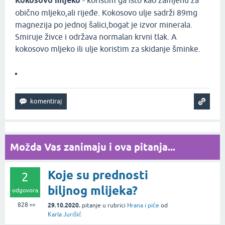
Kokosovo mljeko
obično mljeko,ali rijeđe. Kokosovo ulje sadrži 89mg
magnezija po jednoj šalici,bogat je izvor minerala.
Smiruje živce i održava normalan krvni tlak. A
kokosovo mljeko ili ulje koristim za skidanje šminke.
Možda Vas zanimaju i ova pitanja...
Koje su prednosti
2
biljnog mlijeka?
odgovora
828
👀
29.10.2020.
pitanje
u rubrici
Hrana i piće
od
Karla Jurišić