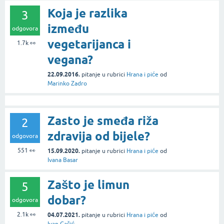
Koja je razlika
3
između
odgovora
vegetarijanca i
1.7k
👀
vegana?
22.09.2016.
pitanje
u rubrici
Hrana i piće
od
Marinko Zadro
Zasto je smeđa riža
2
zdravija od bijele?
odgovora
551
👀
15.09.2020.
pitanje
u rubrici
Hrana i piće
od
Ivana Basar
Zašto je limun
5
dobar?
odgovora
2.1k
👀
04.07.2021.
pitanje
u rubrici
Hrana i piće
od
Ivan Gačić