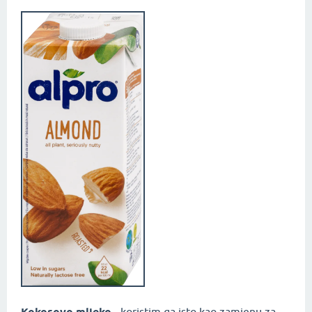
- koristim ga isto kao zamjenu za