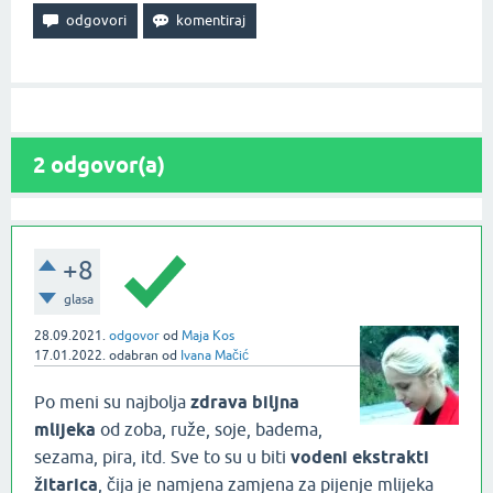
2
odgovor(a)
+8
glasa
28.09.2021.
odgovor
od
Maja Kos
17.01.2022.
odabran
od
Ivana Mačić
Po meni su najbolja
zdrava biljna
mlijeka
od zoba, ruže, soje, badema,
sezama, pira, itd. Sve to su u biti
vodeni ekstrakti
žitarica
, čija je namjena zamjena za pijenje mlijeka