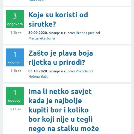
Koje su koristi od
3
sirutke?
odgovora
1.1k
👀
30.09.2020.
pitanje
u rubrici
Hrana i piće
od
Margareta Jurisi
Zašto je plava boja
1
rijetka u prirodi?
odgovor
1.1k
👀
03.10.2020.
pitanje
u rubrici
Priroda
od
Helena Balić
Ima li netko savjet
1
kada je najbolje
odgovor
kupiti bor i koliko
911
👀
bor koji nije u tegli
nego na stalku može