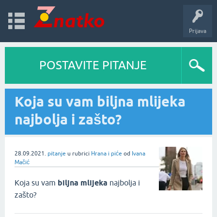
Prijava
POSTAVITE PITANJE
Koja su vam biljna mlijeka
najbolja i zašto?
28.09.2021.
pitanje
u rubrici
Hrana i piće
od
Ivana
Mačić
Koja su vam
biljna mlijeka
najbolja i
zašto?