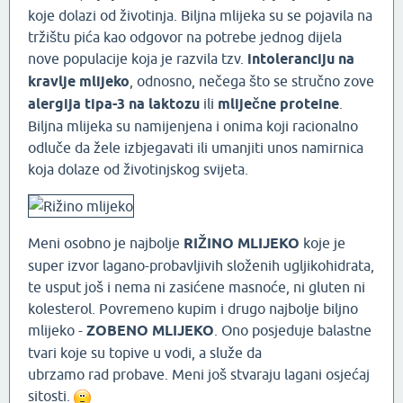
koje dolazi od životinja. Biljna mlijeka su se pojavila na
tržištu pića kao odgovor na potrebe jednog dijela
nove populacije koja je razvila tzv.
intoleranciju na
kravlje mlijeko
, odnosno, nečega što se stručno zove
alergija tipa-3 na laktozu
ili
mliječne proteine
.
Biljna mlijeka su namijenjena i onima koji racionalno
odluče da žele izbjegavati ili umanjiti unos namirnica
koja dolaze od životinjskog svijeta.
Meni osobno je najbolje
RIŽINO MLIJEKO
koje je
super izvor lagano-probavljivih složenih ugljikohidrata,
te usput još i nema ni zasićene masnoće, ni gluten ni
kolesterol. Povremeno kupim i drugo najbolje biljno
mlijeko -
ZOBENO MLIJEKO
. Ono posjeduje balastne
tvari koje su topive u vodi, a služe da
ubrzamo rad probave. Meni još stvaraju lagani osjećaj
sitosti.