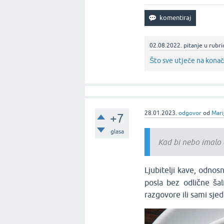
02.08.2022.
pitanje
u rubri
Što sve utječe na kona
28.01.2023.
odgovor
od
Mari
+7
glasa
Kad bi nebo imalo
Ljubitelji kave, odnos
posla bez odlične ša
razgovore ili sami sje