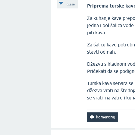
glasa
Priprema turske kav
Za kuhanje kave prepo
jedna i pol šalica vode
piti kava.
Za šalicu kave potrebn
stavti odmah.
Džezvu s hladnom vodom
Pričekati da se podign
Turska kava servira se 
džezva vrati na štednja
se vrati na vatru i kuh