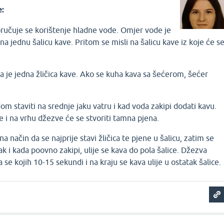
e:
ručuje se korištenje hladne vode. Omjer vode je
 na jednu šalicu kave. Pritom se misli na šalicu kave iz koje će s
a je jedna žličica kave. Ako se kuha kava sa šećerom, šećer
 staviti na srednje jaku vatru i kad voda zakipi dodati kavu.
e i na vrhu džezve će se stvoriti tamna pjena.
na način da se najprije stavi žličica te pjene u šalicu, zatim se
k i kada poovno zakipi, ulije se kava do pola šalice. Džezva
a se kojih 10-15 sekundi i na kraju se kava ulije u ostatak šalice.