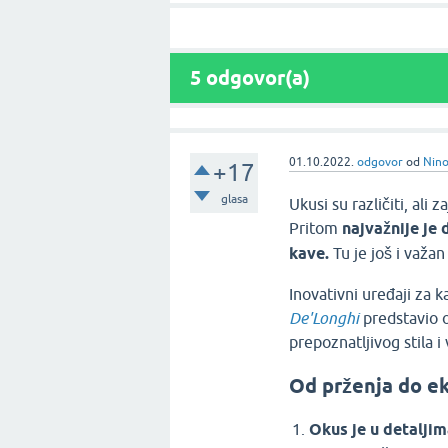
5
odgovor(a)
01.10.2022.
odgovor
od
Nino
+17
glasa
Ukusi su različiti, ali 
Pritom
najvažnije je
kave.
Tu je još i važan
Inovativni uređaji za 
De'Longhi
predstavio o
prepoznatljivog stila 
Od prženja do ek
Okus je u detaljim