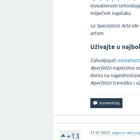
inovativnom tehnologij
mliječnih napitaka.
La Specialista Arte
ide 
artom.
Uživajte u najbo
Zahvaljujući
inovativn
#perfetto
napitcima od
doma na najjednostavn
#perfetto
trenutku i u
21.01.2023.
odgovor
od
Luci
+13