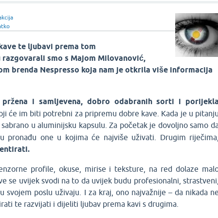
kcija
atko
kave te ljubavi prema tom
razgovarali smo s Majom Milovanović,
m brenda Nespresso koja nam je otkrila više informacija
 pržena i samljevena, dobro odabranih sorti i porijekl
ji će im biti potrebni za pripremu dobre kave. Kada je u pitanj
e sabrano u aluminijsku kapsulu. Za početak je dovoljno samo d
 pronađu one u kojima će najviše uživati. Drugim riječima
ntirati.
nzorne profile, okuse, mirise i teksture, na red dolaze mal
 sve se uvijek svodi na to da uvijek budu profesionalni, strastveni
u svojem poslu uživaju. I za kraj, ono najvažnije – da nikada n
ti te razvijati i dijeliti ljubav prema kavi s drugima.