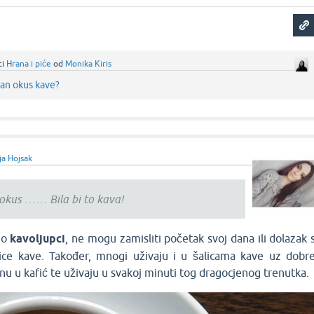
ci
Hrana i piće
od
Monika Kiris
čan okus kave?
ja Hojsak
 okus …… Bila bi to kava!
no
kavoljupci
, ne mogu zamisliti početak svoj dana ili dolazak 
lice kave. Također, mnogi uživaju i u šalicama kave uz dobr
dnu u kafić te uživaju u svakoj minuti tog dragocjenog trenutka