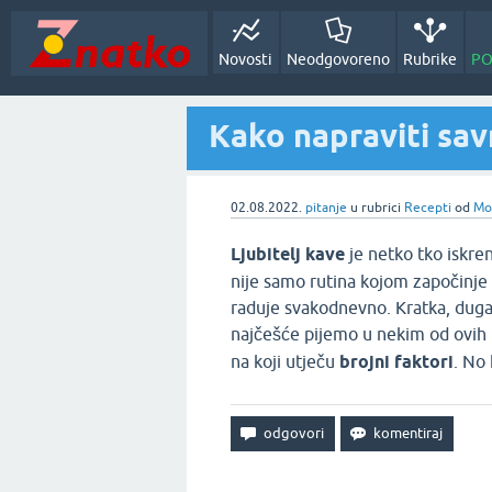
Novosti
Neodgovoreno
Rubrike
PO
Kako napraviti sav
02.08.2022.
pitanje
u rubrici
Recepti
od
Mon
Ljubitelj kave
je netko tko iskre
nije samo rutina kojom započinje
raduje svakodnevno. Kratka, duga,
najčešće pijemo u nekim od ovih 
na koji utječu
brojni faktori
. No 