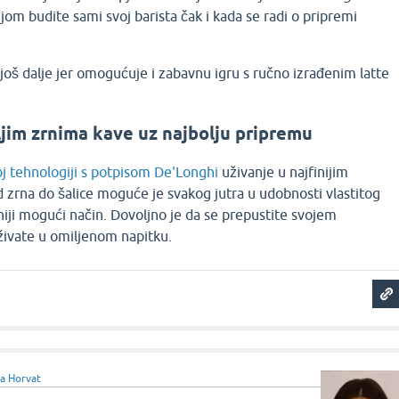
om budite sami svoj barista čak i kada se radi o pripremi
još dalje jer omogućuje i zabavnu igru s ručno izrađenim latte
ljim zrnima kave uz najbolju pripremu
oj tehnologiji s potpisom De'Longhi
uživanje u najfinijim
 zrna do šalice moguće je svakog jutra u udobnosti vlastitog
iji mogući način. Dovoljno je da se prepustite svojem
živate u omiljenom napitku.
ja Horvat