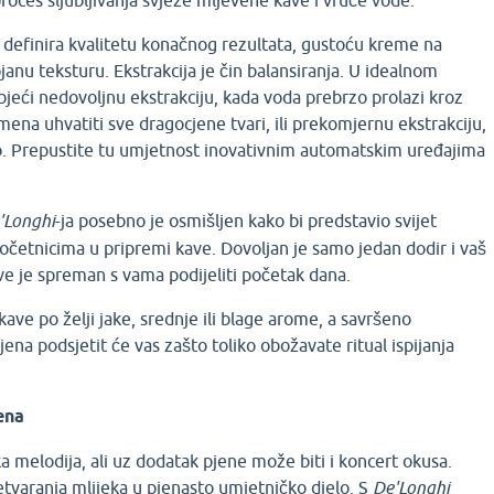
proces sljubljivanja svježe mljevene kave i vruće vode.
 definira kvalitetu konačnog rezultata, gustoću kreme na
ojanu teksturu. Ekstrakcija je čin balansiranja. U idealnom
zbjeći nedovoljnu ekstrakciju, kada voda prebrzo prolazi kroz
ena uhvatiti sve dragocjene tvari, ili prekomjernu ekstrakciju,
o. Prepustite tu umjetnost inovativnim automatskim uređajima
'Longhi
-ja posebno je osmišljen kako bi predstavio svijet
očetnicima u pripremi kave. Dovoljan je samo jedan dodir i vaš
ve je spreman s vama podijeliti početak dana.
e po želji jake, srednje ili blage arome, a savršeno
ena podsjetit će vas zašto toliko obožavate ritual ispijanja
jena
ka melodija, ali uz dodatak pjene može biti i koncert okusa.
etvaranja mlijeka u pjenasto umjetničko djelo. S
De'Longhi