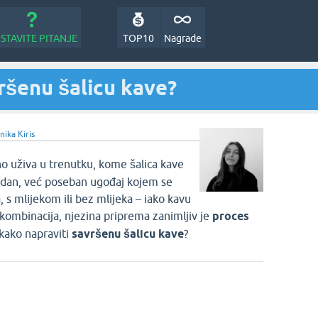
STAVITE PITANJE
TOP10
Nagrade
ršenu šalicu kave?
ika Kiris
no uživa u trenutku, kome šalica kave
 dan, već poseban ugođaj kojem se
 s mlijekom ili bez mlijeka – iako kavu
kombinacija, njezina priprema zanimljiv je
proces
kako napraviti
savršenu šalicu kave
?