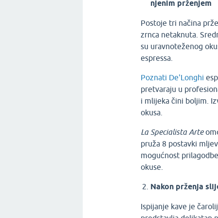
njenim prženjem
Postoje tri načina prže
zrnca netaknuta. Sredn
su uravnoteženog okus
espressa.
Poznati De'Longhi
espr
pretvaraju u profesion
i mlijeka čini boljim. 
okusa.
La Specialista Arte
omo
pruža 8 postavki mljev
mogućnost prilagodbe s
okuse.
Nakon prženja slij
Ispijanje kave je čarol