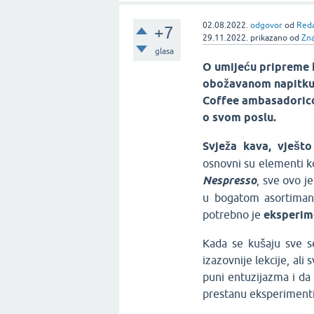
02.08.2022.
odgovor
od
Reda
+7
29.11.2022.
prikazano
od
Zn
glasa
O umijeću pripreme 
obožavanom napitku 
Coffee ambasadorico
o svom poslu.
Svježa kava, vješto
osnovni su elementi ko
Nespresso
, sve ovo j
u bogatom asortimanu
potrebno je
eksperime
Kada se kušaju sve se
izazovnije lekcije, ali
puni entuzijazma i da 
prestanu eksperimentira