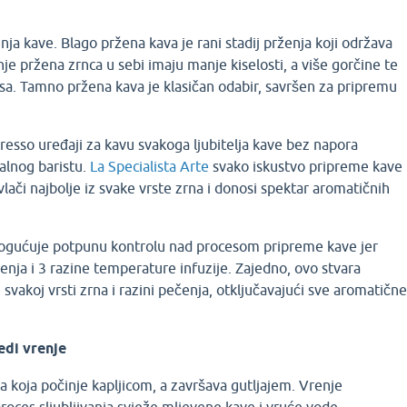
nja kave. Blago pržena kava je rani stadij prženja koji održava
je pržena zrnca u sebi imaju manje kiselosti, a više gorčine te
a. Tamno pržena kava je klasičan odabir, savršen za pripremu
esso uređaji za kavu svakoga ljubitelja kave bez napora
alnog baristu.
La Specialista Arte
svako iskustvo pripreme kave
Izvlači najbolje iz svake vrste zrna i donosi spektar aromatičnih
gućuje potpunu kontrolu nad procesom pripreme kave jer
enja i 3 razine temperature infuzije. Zajedno, ovo stvara
vakoj vrsti zrna i razini pečenja, otključavajući sve aromatičn
edi vrenje
ija koja počinje kapljicom, a završava gutljajem. Vrenje