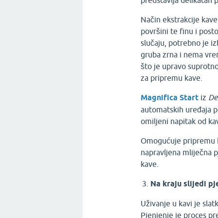
predstavlja delikatan 
Način ekstrakcije kave
površini te finu i post
slučaju, potrebno je i
gruba zrna i nema vrem
što je upravo suprotn
za pripremu kave.
Magnifica Start
iz
De
automatskih uređaja p
omiljeni napitak od ka
Omogućuje pripremu kav
napravljena mliječna pj
kave.
Na kraju slijedi p
Uživanje u kavi je slat
Pjenjenje je proces pr