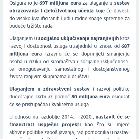
Osigurano je
697 milijuna eura
za ulaganje u
sustav
obrazovanja i cjeloživotnog učenja
koje će dovesti
do visoko kvalificiranih ljudi i radne snage spremne za
buduće tržište rada.
Ulaganjem u
socijalno uključivanje najranjivijih
kroz
razvoj i dostupnost usluga u zajednici u iznosu od
687
milijuna eura
izravno će se doprinijeti smanjenju
osoba u riziku od siromaštva i socijalne isključenosti,
te omogućavanju samostalnog i dostojanstvenog
života ranjivim skupinama u društvu.
Ulaganjem u zdravstveni sustav
i razvoj politike
dugotrajne skrbi uz pomoć
80 milijuna eura
osigurat
će se pristupačna i kvalitetna usluga.
U odnosu na razdoblje 2014. – 2020.,
nastavit će se
financirati uspješni projekti
kao što su mjere
aktivne politike zapošljavanja, rad pomoćnika u nastavi