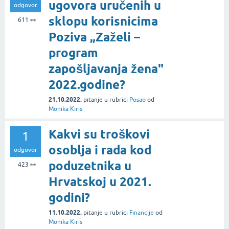
ugovora uručenih u
odgovor
sklopu korisnicima
611
👀
Poziva „Zaželi –
program
zapošljavanja žena"
2022.godine?
21.10.2022.
pitanje
u rubrici
Posao
od
Monika Kiris
Kakvi su troškovi
1
osoblja i rada kod
odgovor
poduzetnika u
423
👀
Hrvatskoj u 2021.
godini?
11.10.2022.
pitanje
u rubrici
Financije
od
Monika Kiris