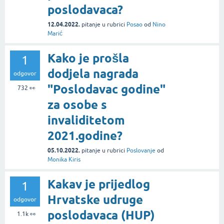
poslodavaca?
12.04.2022.
pitanje
u rubrici
Posao
od
Nino
Marić
Kako je prošla
1
dodjela nagrada
odgovor
"Poslodavac godine"
732
👀
za osobe s
invaliditetom
2021.godine?
05.10.2022.
pitanje
u rubrici
Poslovanje
od
Monika Kiris
Kakav je prijedlog
1
Hrvatske udruge
odgovor
poslodavaca (HUP)
1.1k
👀