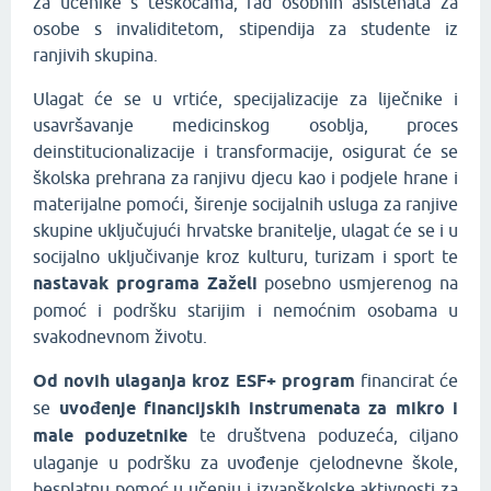
za učenike s teškoćama, rad osobnih asistenata za
osobe s invaliditetom, stipendija za studente iz
ranjivih skupina.
Ulagat će se u vrtiće, specijalizacije za liječnike i
usavršavanje medicinskog osoblja, proces
deinstitucionalizacije i transformacije, osigurat će se
školska prehrana za ranjivu djecu kao i podjele hrane i
materijalne pomoći, širenje socijalnih usluga za ranjive
skupine uključujući hrvatske branitelje, ulagat će se i u
socijalno uključivanje kroz kulturu, turizam i sport te
nastavak programa Zaželi
posebno usmjerenog na
pomoć i podršku starijim i nemoćnim osobama u
svakodnevnom životu.
Od novih ulaganja kroz ESF+ program
financirat će
se
uvođenje financijskih instrumenata za mikro i
male poduzetnike
te društvena poduzeća, ciljano
ulaganje u podršku za uvođenje cjelodnevne škole,
besplatnu pomoć u učenju i izvanškolske aktivnosti za