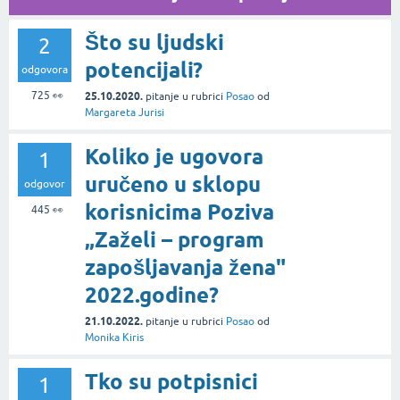
Što su ljudski
2
potencijali?
odgovora
725
👀
25.10.2020.
pitanje
u rubrici
Posao
od
Margareta Jurisi
Koliko je ugovora
1
uručeno u sklopu
odgovor
korisnicima Poziva
445
👀
„Zaželi – program
zapošljavanja žena"
2022.godine?
21.10.2022.
pitanje
u rubrici
Posao
od
Monika Kiris
Tko su potpisnici
1