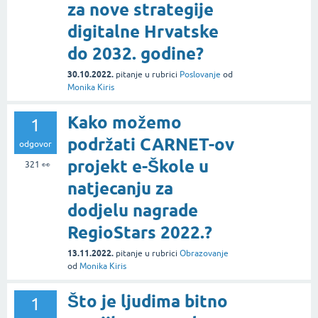
za nove strategije
digitalne Hrvatske
do 2032. godine?
30.10.2022.
pitanje
u rubrici
Poslovanje
od
Monika Kiris
Kako možemo
1
podržati CARNET-ov
odgovor
projekt e-Škole u
321
👀
natjecanju za
dodjelu nagrade
RegioStars 2022.?
13.11.2022.
pitanje
u rubrici
Obrazovanje
od
Monika Kiris
Što je ljudima bitno
1