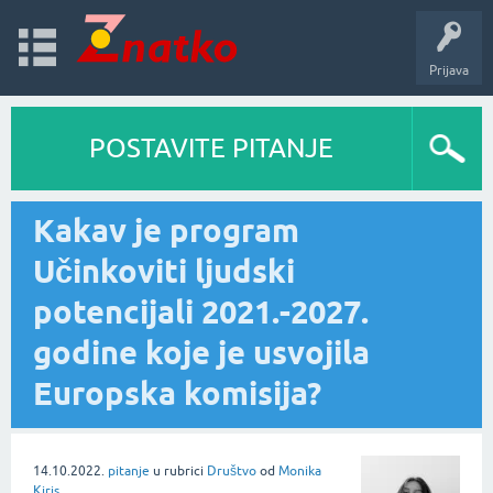
Prijava
POSTAVITE PITANJE
Kakav je program
Učinkoviti ljudski
potencijali 2021.-2027.
godine koje je usvojila
Europska komisija?
14.10.2022.
pitanje
u rubrici
Društvo
od
Monika
Kiris