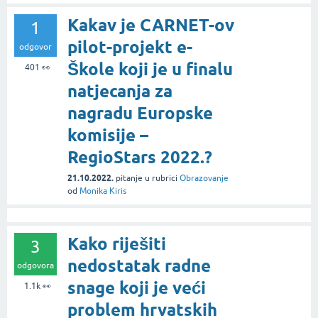
Kakav je CARNET-ov
1
pilot-projekt e-
odgovor
Škole koji je u finalu
401
👀
natjecanja za
nagradu Europske
komisije –
RegioStars 2022.?
21.10.2022.
pitanje
u rubrici
Obrazovanje
od
Monika Kiris
Kako riješiti
3
nedostatak radne
odgovora
snage koji je veći
1.1k
👀
problem hrvatskih