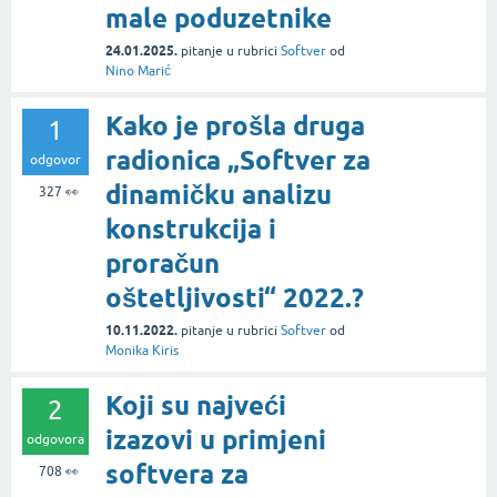
male poduzetnike
24.01.2025.
pitanje
u rubrici
Softver
od
Nino Marić
Kako je prošla druga
1
radionica „Softver za
odgovor
dinamičku analizu
327
👀
konstrukcija i
proračun
oštetljivosti“ 2022.?
10.11.2022.
pitanje
u rubrici
Softver
od
Monika Kiris
Koji su najveći
2
izazovi u primjeni
odgovora
softvera za
708
👀