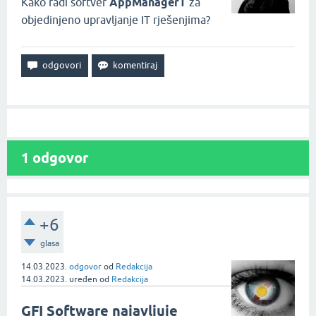
Kako radi softver
AppManagerT
za
objedinjeno upravljanje IT rješenjima?
1
odgovor
+6
glasa
14.03.2023.
odgovor
od
Redakcija
14.03.2023.
uređen
od
Redakcija
GFI Software najavljuje