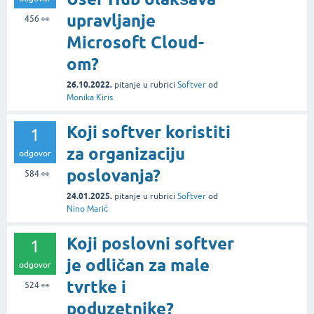
upravljanje
456
👀
Microsoft Cloud-
om?
26.10.2022.
pitanje
u rubrici
Softver
od
Monika Kiris
Koji softver koristiti
1
za organizaciju
odgovor
poslovanja?
584
👀
24.01.2025.
pitanje
u rubrici
Softver
od
Nino Marić
Koji poslovni softver
1
je odličan za male
odgovor
tvrtke i
524
👀
poduzetnike?