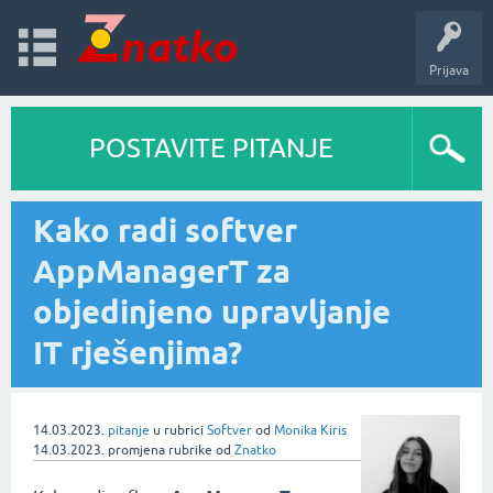
Prijava
POSTAVITE PITANJE
Kako radi softver
AppManagerT za
objedinjeno upravljanje
IT rješenjima?
14.03.2023.
pitanje
u rubrici
Softver
od
Monika Kiris
14.03.2023.
promjena rubrike
od
Znatko