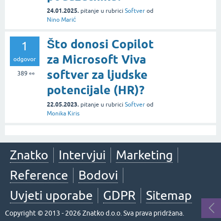
24.01.2025.
pitanje
u rubrici
Softver
od
Nino Marić
Što donosi Copilot
1
za Microsoft Viva
odgovor
softver za ljudske
389
👀
potencijale (HR)?
22.05.2023.
pitanje
u rubrici
Softver
od
Monika Kiris
Znatko
Intervjui
Marketing
Reference
Bodovi
Uvjeti uporabe
GDPR
Sitemap
Copyright © 2013 - 2026 Znatko d.o.o. Sva prava pridržana.