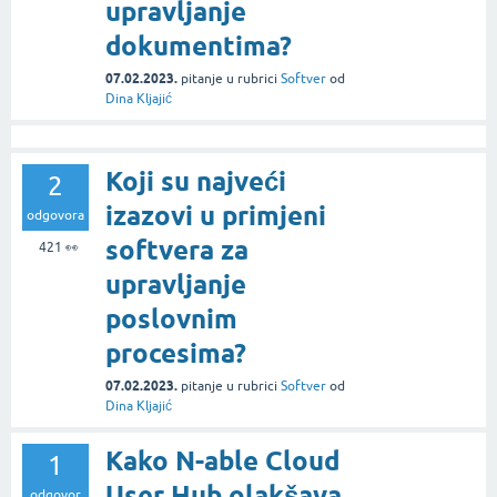
upravljanje
dokumentima?
07.02.2023.
pitanje
u rubrici
Softver
od
Dina Kljajić
Koji su najveći
2
izazovi u primjeni
odgovora
softvera za
421
👀
upravljanje
poslovnim
procesima?
07.02.2023.
pitanje
u rubrici
Softver
od
Dina Kljajić
Kako N-able Cloud
1
User Hub olakšava
odgovor