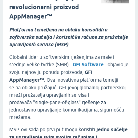
revolucionarni proizvod
AppManager™
Platforma temeljena na oblaku konsolidira
softverska sučelja i korisničke račune za pružatelje
upravljanih servisa (MSP)
Globalni lider u softverskim rješenjima za male i
srednje velike tvrtke (SMB) -
GFI Software
- objavio je
svoju najnoviju ponudu proizvoda,
GFI
AppManager™
. Ova inovativna platforma temelji
se na oblaku pružajući GFI-jevoj globalnoj partnerskoj
mreži pružatelja upravljanih servisa i
prodavača "single-pane-of-glass" rješenje za
jednostavno upravljanje komunikacijama, sigurnošću i
mrežama.
MSP-ovi sada po prvi put mogu koristiti
jedno sučelje
za upravljanje svim svojim računima i