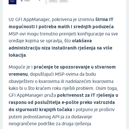
Uz GFI AppManager, pokrivena je iznimna
širina IT
mogućnosti i potreba malih i srednjih poduzeća
.
MSP-ovi mogu trenutno prenijeti konfiguracije na sve
uređaje kojima se upravlja, što
olakšava
administraciju niza instaliranih rješenja na više
lokacija
.
Moguće je i
praćenje te upozoravanje u stvarnom
vremenu
, dopuštajući MSP-ovima da budu
obaviješteni o kvarovima ili nadolazećim kvarovima
kako bi u što kraćem roku riješili problem. Osim toga,
GFI AppManager pruža
pokrivenost za IT rješenja u
rasponu od poslužitelja e-pošte preko vatrozida
do sigurnosti krajnjih točaka
i potpuno je proširiv
putem jednostavnog API-ja za dodavanje
neograničene podrške za druga rješenja.