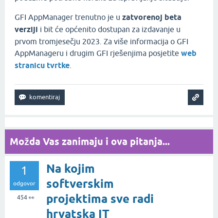
GFI AppManager trenutno je u
zatvorenoj beta
verziji
i bit će općenito dostupan za izdavanje u
prvom tromjesečju 2023. Za više informacija o GFI
AppManageru i drugim GFI rješenjima posjetite
web
stranicu tvrtke
.
Možda Vas zanimaju i ova pitanja...
Na kojim
1
softverskim
odgovor
projektima sve radi
454
👀
hrvatska IT