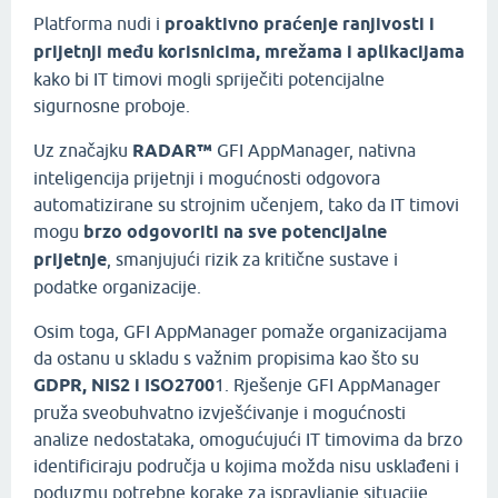
Platforma nudi i
proaktivno praćenje ranjivosti i
prijetnji među korisnicima, mrežama i aplikacijama
kako bi IT timovi mogli spriječiti potencijalne
sigurnosne proboje.
Uz značajku
RADAR™
GFI AppManager, nativna
inteligencija prijetnji i mogućnosti odgovora
automatizirane su strojnim učenjem, tako da IT timovi
mogu
brzo odgovoriti na sve potencijalne
prijetnje
, smanjujući rizik za kritične sustave i
podatke organizacije.
Osim toga, GFI AppManager pomaže organizacijama
da ostanu u skladu s važnim propisima kao što su
GDPR, NIS2 i ISO2700
1. Rješenje GFI AppManager
pruža sveobuhvatno izvješćivanje i mogućnosti
analize nedostataka, omogućujući IT timovima da brzo
identificiraju područja u kojima možda nisu usklađeni i
poduzmu potrebne korake za ispravljanje situacije.