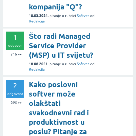
kompanija "Q"?
18.03.2024.
pitanje
u rubrici
Softver
od
Redakcija
Što radi Managed
1
Service Provider
odgovor
(MSP) u IT svijetu?
716
👀
18.08.2021.
pitanje
u rubrici
Softver
od
Redakcija
Kako poslovni
2
softver može
odgovora
olakštati
693
👀
svakodnevni rad i
produktivnost u
poslu? Pitanje za