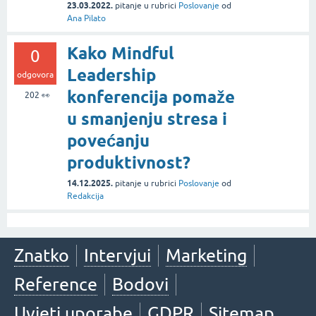
23.03.2022.
pitanje
u rubrici
Poslovanje
od
Ana Pilato
Kako Mindful
0
Leadership
odgovora
konferencija pomaže
202
👀
u smanjenju stresa i
povećanju
produktivnost?
14.12.2025.
pitanje
u rubrici
Poslovanje
od
Redakcija
Znatko
Intervjui
Marketing
Reference
Bodovi
Uvjeti uporabe
GDPR
Sitemap