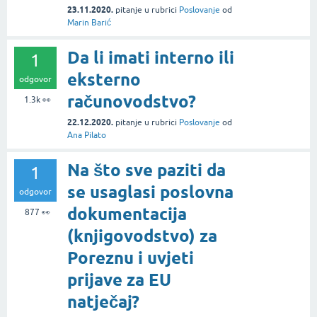
23.11.2020.
pitanje
u rubrici
Poslovanje
od
Marin Barić
Da li imati interno ili
1
eksterno
odgovor
računovodstvo?
1.3k
👀
22.12.2020.
pitanje
u rubrici
Poslovanje
od
Ana Pilato
Na što sve paziti da
1
se usaglasi poslovna
odgovor
dokumentacija
877
👀
(knjigovodstvo) za
Poreznu i uvjeti
prijave za EU
natječaj?