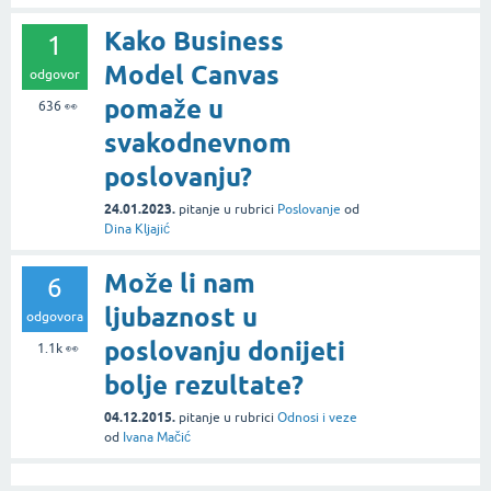
Kako Business
1
Model Canvas
odgovor
pomaže u
636
👀
svakodnevnom
poslovanju?
24.01.2023.
pitanje
u rubrici
Poslovanje
od
Dina Kljajić
Može li nam
6
ljubaznost u
odgovora
poslovanju donijeti
1.1k
👀
bolje rezultate?
04.12.2015.
pitanje
u rubrici
Odnosi i veze
od
Ivana Mačić