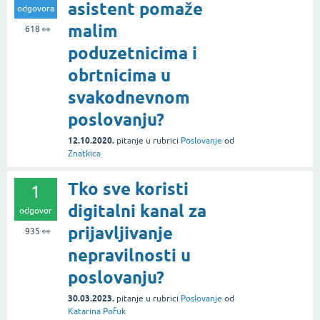
asistent pomaže
odgovora
malim
618
👀
poduzetnicima i
obrtnicima u
svakodnevnom
poslovanju?
12.10.2020.
pitanje
u rubrici
Poslovanje
od
Znatkica
Tko sve koristi
1
digitalni kanal za
odgovor
prijavljivanje
935
👀
nepravilnosti u
poslovanju?
30.03.2023.
pitanje
u rubrici
Poslovanje
od
Katarina Pofuk