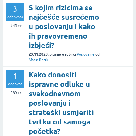
S kojim rizicima se
3
najčešće susrećemo
odgovora
u poslovanju i kako
645
👀
ih pravovremeno
izbjeći?
23.11.2020.
pitanje
u rubrici
Poslovanje
od
Marin Barić
Kako donositi
1
ispravne odluke u
odgovor
svakodnevnom
389
👀
poslovanju i
strateški usmjeriti
tvrtku od samoga
početka?