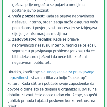
rješava prije nego što se pojavi u medijima i
postane javno poznat.
Veća pouzdanost:
Kada se prijave nepravilnosti
rješavaju interno, organizacija može osigurati veću
pouzdanost i povjerljivost procesa jer se izbjegava
dijeljenje informacija s medijima.
Zadovoljstvo radnika:
Kada se prijave
nepravilnosti rješavaju interno, radnici se osjećaju
sigurnije u prijavljivanju problema jer znaju da će
biti adekvatno riješeni i da neće biti izloženi
negativnom publicitetu.
Ukratko, korištenje
sigurnog kanala za prijavljivanje
nepravilnosti
stvara priliku za bolju “speak-up”
kulturu. Kada štitite i potičete svoje zaposlenike da
govore o tome što se događa u organizaciji, svi su na
dobitku. Stvorit ćete dobro radno okruženje, spriječiti
gubitak prihoda i ojačati poslovnu konkurentnost na
tržištu.