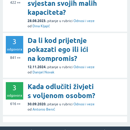
svjestan svojih malih
422
👀
kapaciteta?
28.08.2023.
pitanje
u rubrici
Odnosi i veze
od
Dina Kljajić
Da li kod prijetnje
3
pokazati ego ili ići
odgovora
na kompromis?
841
👀
12.11.2024.
pitanje
u rubrici
Odnosi i veze
od
Danijel Novak
Kada odlučiti živjeti
3
s voljenom osobom?
odgovora
616
👀
30.09.2020.
pitanje
u rubrici
Odnosi i veze
od
Antonio Benić