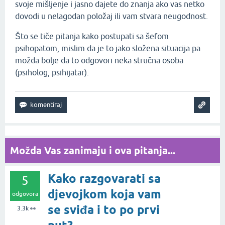
svoje mišljenje i jasno dajete do znanja ako vas netko
dovodi u nelagodan položaj ili vam stvara neugodnost.
Što se tiče pitanja kako postupati sa šefom
psihopatom, mislim da je to jako složena situacija pa
možda bolje da to odgovori neka stručna osoba
(psiholog, psihijatar).
Možda Vas zanimaju i ova pitanja...
Kako razgovarati sa
5
djevojkom koja vam
odgovora
se sviđa i to po prvi
3.3k
👀