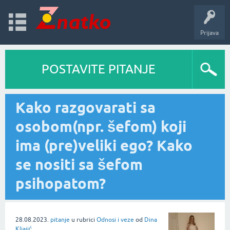
Prijava
POSTAVITE PITANJE
Kako razgovarati sa
osobom(npr. šefom) koji
ima (pre)veliki ego? Kako
se nositi sa šefom
psihopatom?
28.08.2023.
pitanje
u rubrici
Odnosi i veze
od
Dina
Kljajić