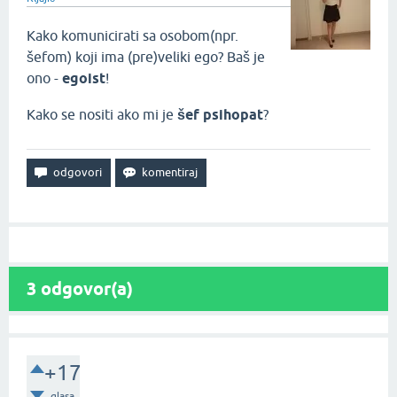
Kako komunicirati sa osobom(npr.
šefom) koji ima (pre)veliki ego? Baš je
ono -
egoist
!
Kako se nositi ako mi je
šef psihopat
?
3
odgovor(a)
+17
glasa