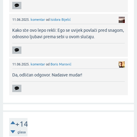
11.06.2025.
komentar
od
Isidora Bijelić
Kako ste ovo lepo rekli: Ego se uvijek povlači pred snagom,
odnosno ljubavi prema sebi u ovom slučaju.‌
11.06.2025.
komentar
od
Boris Marović
Da, odličan odgovor. Nadasve mudar!‌
+14
glasa