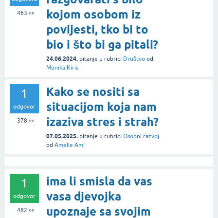
kojom osobom iz
463
👀
povijesti, tko bi to
bio i što bi ga pitali?
24.06.2024.
pitanje
u rubrici
Društvo
od
Monika Kiris
Kako se nositi sa
1
situacijom koja nam
odgovor
izaziva stres i strah?
378
👀
07.05.2025.
pitanje
u rubrici
Osobni razvoj
od
Amelie Ami
ima li smisla da vas
1
vasa djevojka
odgovor
upoznaje sa svojim
482
👀