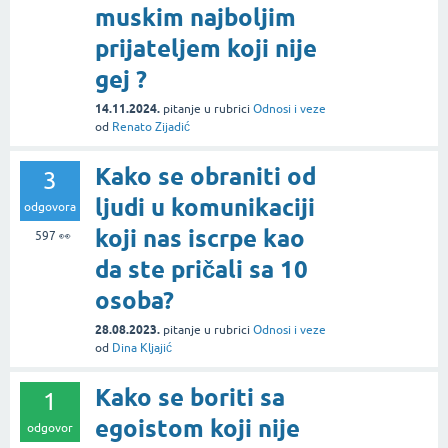
muskim najboljim
prijateljem koji nije
gej ?
14.11.2024.
pitanje
u rubrici
Odnosi i veze
od
Renato Zijadić
Kako se obraniti od
3
ljudi u komunikaciji
odgovora
koji nas iscrpe kao
597
👀
da ste pričali sa 10
osoba?
28.08.2023.
pitanje
u rubrici
Odnosi i veze
od
Dina Kljajić
Kako se boriti sa
1
egoistom koji nije
odgovor