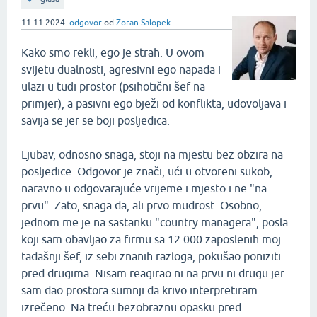
11.11.2024.
odgovor
od
Zoran Salopek
Kako smo rekli, ego je strah. U ovom
svijetu dualnosti, agresivni ego napada i
ulazi u tuđi prostor (psihotični šef na
primjer), a pasivni ego bježi od konflikta, udovoljava i
savija se jer se boji posljedica.
Ljubav, odnosno snaga, stoji na mjestu bez obzira na
posljedice. Odgovor je znači, ući u otvoreni sukob,
naravno u odgovarajuće vrijeme i mjesto i ne "na
prvu". Zato, snaga da, ali prvo mudrost. Osobno,
jednom me je na sastanku "country managera", posla
koji sam obavljao za firmu sa 12.000 zaposlenih moj
tadašnji šef, iz sebi znanih razloga, pokušao poniziti
pred drugima. Nisam reagirao ni na prvu ni drugu jer
sam dao prostora sumnji da krivo interpretiram
izrečeno. Na treću bezobraznu opasku pred