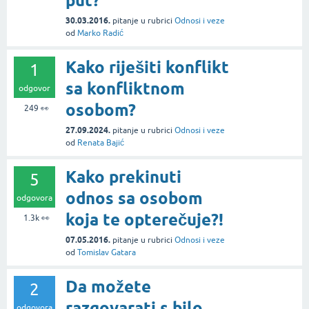
put?
30.03.2016.
pitanje
u rubrici
Odnosi i veze
od
Marko Radić
Kako riješiti konflikt
1
sa konfliktnom
odgovor
osobom?
249
👀
27.09.2024.
pitanje
u rubrici
Odnosi i veze
od
Renata Bajić
Kako prekinuti
5
odnos sa osobom
odgovora
koja te opterečuje?!
1.3k
👀
07.05.2016.
pitanje
u rubrici
Odnosi i veze
od
Tomislav Gatara
Da možete
2
razgovarati s bilo
odgovora