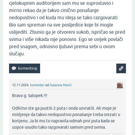
cjelokupnim auditorijem sam mu se suprostavio i
mirno rekao da je takvo cinično ponašanje
nedopustivo i od kuda mu ideja se tako razgovarati.
Bio sam spreman na sve posljedice koje bi mogle
uslijediti. Zbunio ga je otvoreni sukob, ispričao se pred
svima i više nikada nije ponovio. Ego se uvijek povlači
pred snagom, odnosno ljubavi prema sebi u ovom
slučaju.
12.11.2024.
komentar
od
Suzanna Marić
Bravo g. Salopek !!!
Odlično ste ga pustili 2 puta i onda uzvratili. Ali moje je
mišljenje da takvo nedopustivo ponašanje treba srezati u
korijenu. Ja bi mu to napravila odmah prvi puta kada se
uopće usudio tako razgovarati samom pred svima.‌