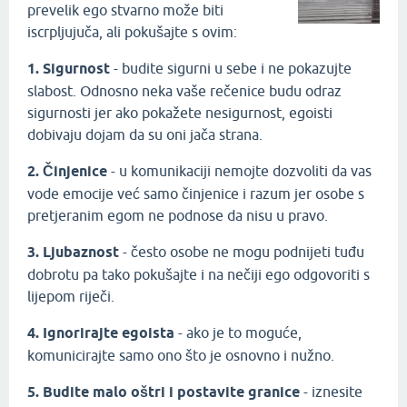
prevelik ego stvarno može biti
iscrpljujuča, ali pokušajte s ovim:
1. Sigurnost
- budite sigurni u sebe i ne pokazujte
slabost. Odnosno neka vaše rečenice budu odraz
sigurnosti jer ako pokažete nesigurnost, egoisti
dobivaju dojam da su oni jača strana.
2. Činjenice
- u komunikaciji nemojte dozvoliti da vas
vode emocije već samo činjenice i razum jer osobe s
pretjeranim egom ne podnose da nisu u pravo.
3. Ljubaznost
- često osobe ne mogu podnijeti tuđu
dobrotu pa tako pokušajte i na nečiji ego odgovoriti s
lijepom riječi.
4. Ignorirajte egoista
- ako je to moguće,
komunicirajte samo ono što je osnovno i nužno.
5. Budite malo oštri i postavite granice
- iznesite