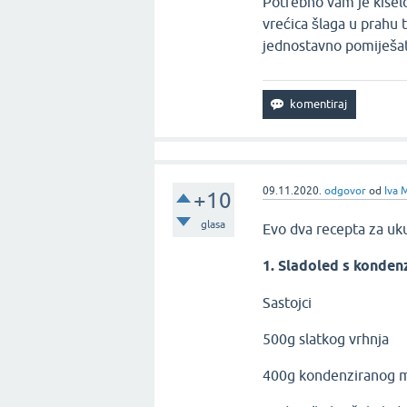
​Potrebno vam je kisel
vrećica šlaga u prahu t
jednostavno pomiješat
09.11.2020.
odgovor
od
Iva 
+10
glasa
Evo dva recepta za uk
1. Sladoled s konde
Sastojci
500g slatkog vrhnja
400g kondenziranog m