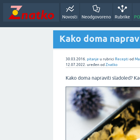
Novosti
Neodgovoreno
Rubrike
PO
Kako doma napravi
30.03.2016.
pitanje
u rubrici
Recepti
od
Ma
12.07.2022.
uređen
od
Znatko
Kako doma napraviti sladoled? Kad 