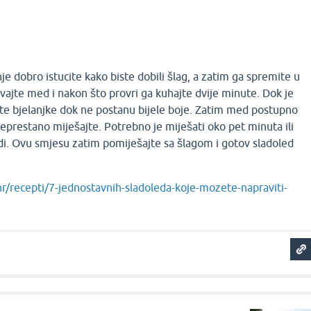
je dobro istucite kako biste dobili šlag, a zatim ga spremite u
avajte med i nakon što provri ga kuhajte dvije minute. Dok je
jte bjelanjke dok ne postanu bijele boje. Zatim med postupno
neprestano miješajte. Potrebno je miješati oko pet minuta ili
di. Ovu smjesu zatim pomiješajte sa šlagom i gotov sladoled
hr/recepti/7-jednostavnih-sladoleda-koje-mozete-napraviti-