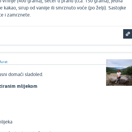
o vrhnje (400 grama), šećer u prahu (cca. 150 grama), jedna
e kakao, sirup od vaniije ili smrznuto voće (po želji). Sastojke
e i zamrznete.
Murat
usni domaći sladoled.
nziranim mlijekom
lijeka