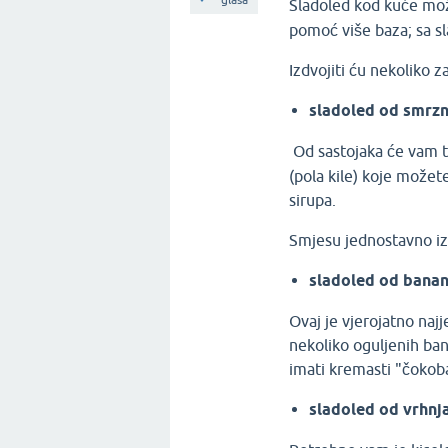
Sladoled kod kuće mo
pomoć više baza; sa s
Izdvojiti ću nekoliko z
sladoled od smrz
Od sastojaka će vam t
(pola kile) koje možet
sirupa.
Smjesu jednostavno izm
sladoled od bana
​Ovaj je vjerojatno naj
nekoliko oguljenih ba
imati kremasti "čokob
sladoled od vrhnj