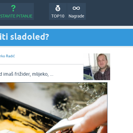
STAVITE PITANJE
TOP10
Nagrade
ti sladoled?
rko Radić
imaš frižider, mlijeko, ...