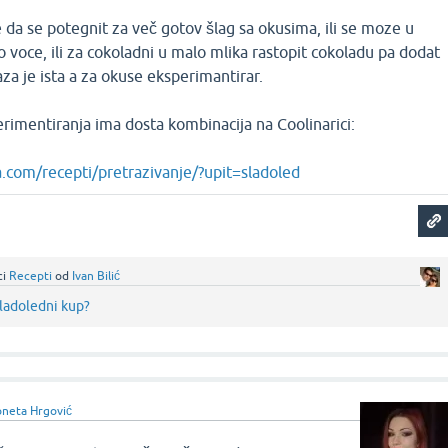
e da se potegnit za več gotov šlag sa okusima, ili se moze u
 voce, ili za cokoladni u malo mlika rastopit cokoladu pa dodat
a je ista a za okuse eksperimantirar.
erimentiranja ima dosta kombinacija na Coolinarici:
a.com/recepti/pretrazivanje/?upit=sladoled
ci
Recepti
od
Ivan Bilić
sladoledni kup?
neta Hrgović