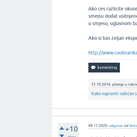
Ako ces razlicite okus
smejsu dodat usitnjeno
u smjesu, uglavnom baz
Ako si bas zeljan eksp
http://www.coolinarik
31.10.2016.
pitanje
u rubri
Kako napraviti odličan 
09.11.2020.
odgovor
od
Anto
+10
glasa