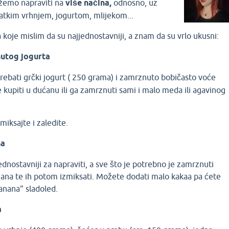
žemo napraviti na
više načina,
odnosno, uz
latkim vrhnjem, jogurtom, mlijekom...
a koje mislim da su najjednostavniji, a znam da su vrlo ukusni:
nutog jogurta
rebati grčki jogurt ( 250 grama) i zamrznuto bobičasto voće
e kupiti u dućanu ili ga zamrznuti sami i malo meda ili agavinog
iksajte i zaledite.
na
jednostavniji za napraviti, a sve što je potrebno je zamrznuti
nana te ih potom izmiksati. Možete dodati malo kakaa pa ćete
anana" sladoled.
a