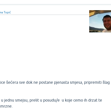
ma Topić
i žlice šećera sve dok ne postane pjenasta smjesa, pripremiti šlag
 u jednu smejsu, prelit u posudu/e u koje cemo ih drzat te
 smrzne.