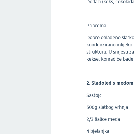
Dodaci (keks, čokolada
Priprema
Dobro ohlađeno slatko 
kondenzirano mlijeko i
strukturu. U smjesu za
kekse, komadiće badem
2. Sladoled s medom
Sastojci
500g slatkog vrhnja
2/3 šalice meda
4 bjelanjka