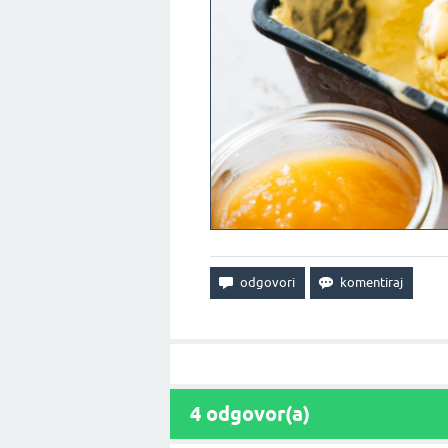
4
odgovor(a)