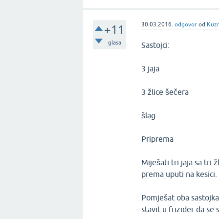
30.03.2016.
odgovor
od
Kuz
+11
glasa
Sastojci:
3 jaja
3 žlice šečera
šlag
Priprema
Miješati tri jaja sa tr
prema uputi na kesici.
Pomješat oba sastojka
stavit u frizider da se