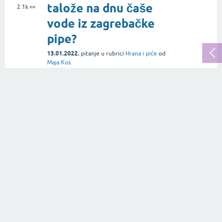
talože na dnu čaše
2.1k
👀
vode iz zagrebačke
pipe?
13.01.2022.
pitanje
u rubrici
Hrana i piće
od
Maja Kos
Koja je razlika
4
između kupovne
odgovora
vode i vode iz pipe?
1.6k
👀
29.11.2020.
pitanje
u rubrici
Hrana i piće
od
Lovro Gustić
Je li konzumiranje
3
mineralne (gazirane)
odgovora
vode zdravo ili može
1.3k
👀
biti štetno?