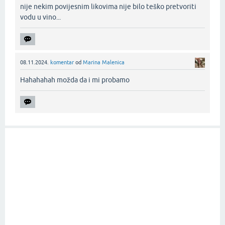
nije nekim povijesnim likovima nije bilo teško pretvoriti
vodu u vino...‌
08.11.2024.
komentar
od
Marina Malenica
Hahahahah možda da i mi probamo‌