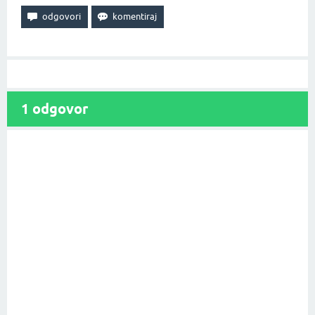
1
odgovor