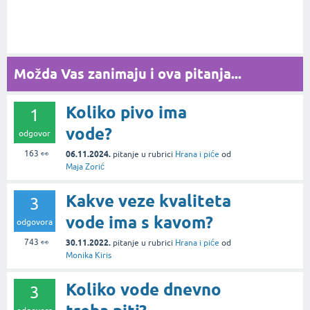
Možda Vas zanimaju i ova pitanja...
Koliko pivo ima
1
vode?
odgovor
163
👀
06.11.2024.
pitanje
u rubrici
Hrana i piće
od
Maja Zorić
Kakve veze kvaliteta
3
vode ima s kavom?
odgovora
743
👀
30.11.2022.
pitanje
u rubrici
Hrana i piće
od
Monika Kiris
Koliko vode dnevno
3