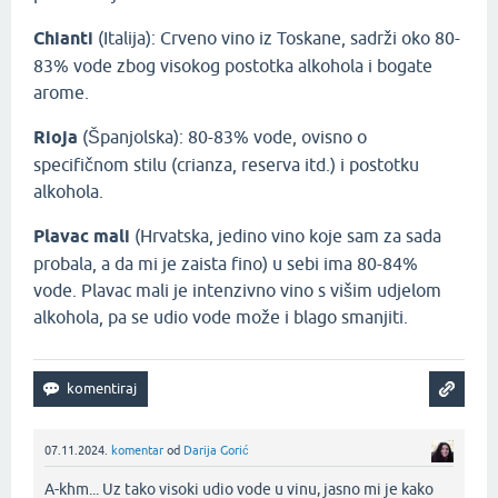
Chianti
(Italija): Crveno vino iz Toskane, sadrži oko 80-
83% vode zbog visokog postotka alkohola i bogate
arome.
Rioja
(Španjolska): 80-83% vode, ovisno o
specifičnom stilu (crianza, reserva itd.) i postotku
alkohola.
Plavac
mali
(Hrvatska, jedino vino koje sam za sada
probala, a da mi je zaista fino) u sebi ima 80-84%
vode. Plavac mali je intenzivno vino s višim udjelom
alkohola, pa se udio vode može i blago smanjiti.
07.11.2024.
komentar
od
Darija Gorić
A-khm... Uz tako visoki udio vode u vinu, jasno mi je kako