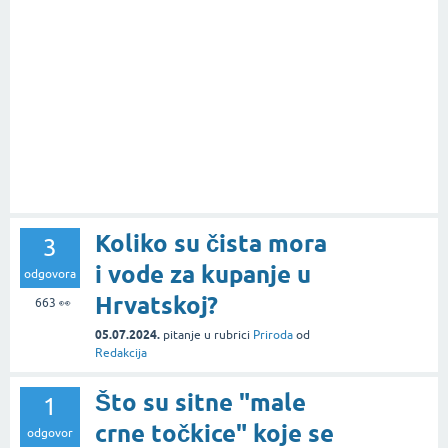
Koliko su čista mora
3
i vode za kupanje u
odgovora
Hrvatskoj?
663
👀
05.07.2024.
pitanje
u rubrici
Priroda
od
Redakcija
Što su sitne "male
1
crne točkice" koje se
odgovor