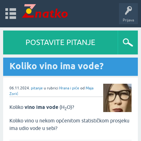
Prijava
POSTAVITE PITANJE
Koliko vino ima vode?
06.11.2024.
pitanje
u rubrici
Hrana i piće
od
Maja
Zorić
Koliko
vino ima vode
(H
O)?
2
Koliko vino u nekom općenitom statističkom prosjeku
ima udio vode u sebi?