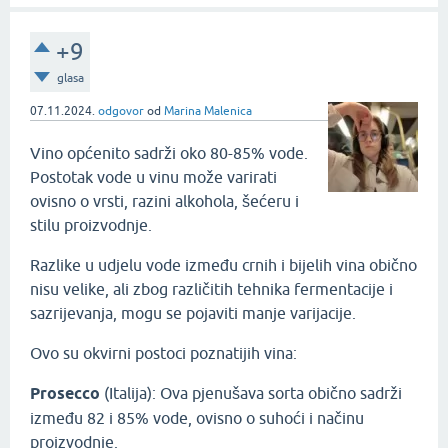
+9
glasa
07.11.2024.
odgovor
od
Marina Malenica
Vino općenito sadrži oko 80-85% vode.
Postotak vode u vinu može varirati
ovisno o vrsti, razini alkohola, šećeru i
stilu proizvodnje.
Razlike u udjelu vode između crnih i bijelih vina obično
nisu velike, ali zbog različitih tehnika fermentacije i
sazrijevanja, mogu se pojaviti manje varijacije.
Ovo su okvirni postoci poznatijih vina:
Prosecco
(Italija): Ova pjenušava sorta obično sadrži
između 82 i 85% vode, ovisno o suhoći i načinu
proizvodnje.