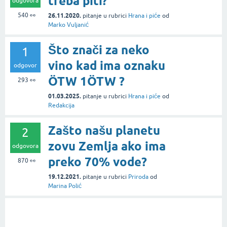
treba piti?
odgovora
540
👀
26.11.2020.
pitanje
u rubrici
Hrana i piće
od
Marko Vuljanić
Što znači za neko
1
vino kad ima oznaku
odgovor
ÖTW 1ÖTW ?
293
👀
01.03.2025.
pitanje
u rubrici
Hrana i piće
od
Redakcija
Zašto našu planetu
2
zovu Zemlja ako ima
odgovora
preko 70% vode?
870
👀
19.12.2021.
pitanje
u rubrici
Priroda
od
Marina Polić