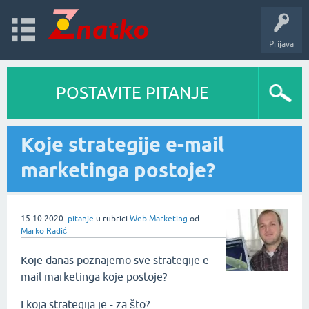
Prijava
POSTAVITE PITANJE
Koje strategije e-mail
marketinga postoje?
15.10.2020.
pitanje
u rubrici
Web Marketing
od
Marko Radić
Koje danas poznajemo sve strategije e-
mail marketinga koje postoje?
I koja strategija je - za što?