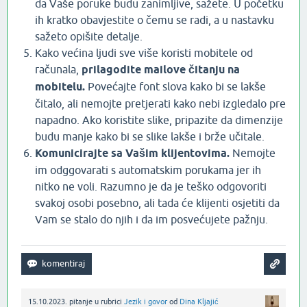
da Vaše poruke budu zanimljive, sažete. U početku
ih kratko obavjestite o čemu se radi, a u nastavku
sažeto opišite detalje.
Kako većina ljudi sve više koristi mobitele od
računala,
prilagodite mailove čitanju na
mobitelu.
Povećajte font slova kako bi se lakše
čitalo, ali nemojte pretjerati kako nebi izgledalo pre
napadno. Ako koristite slike, pripazite da dimenzije
budu manje kako bi se slike lakše i brže učitale.
Komunicirajte sa Vašim klijentovima.
Nemojte
im odggovarati s automatskim porukama jer ih
nitko ne voli. Razumno je da je teško odgovoriti
svakoj osobi posebno, ali tada će klijenti osjetiti da
Vam se stalo do njih i da im posvećujete pažnju.
15.10.2023.
pitanje
u rubrici
Jezik i govor
od
Dina Kljajić