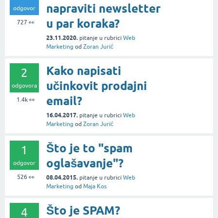
napraviti newsletter
odgovor
u par koraka?
727
👀
23.11.2020.
pitanje
u rubrici
Web
Marketing
od
Zoran Jurić
Kako napisati
2
učinkovit prodajni
odgovora
email?
1.4k
👀
16.04.2017.
pitanje
u rubrici
Web
Marketing
od
Zoran Jurić
Što je to "spam
1
oglašavanje"?
odgovor
526
👀
08.04.2015.
pitanje
u rubrici
Web
Marketing
od
Maja Kos
Što je SPAM?
4