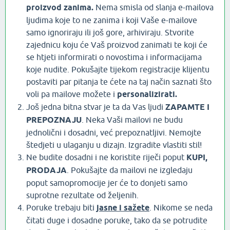
proizvod zanima.
Nema smisla od slanja e-mailova
ljudima koje to ne zanima i koji Vaše e-mailove
samo ignoriraju ili još gore, arhiviraju. Stvorite
zajednicu koju će Vaš proizvod zanimati te koji će
se htjeti informirati o novostima i informacijama
koje nudite. Pokušajte tijekom registracije klijentu
postaviti par pitanja te ćete na taj način saznati što
voli pa mailove možete i
personalizirati.
Još jedna bitna stvar je ta da Vas ljudi
ZAPAMTE I
PREPOZNAJU
. Neka Vaši mailovi ne budu
jednolični i dosadni, već prepoznatljivi. Nemojte
štedjeti u ulaganju u dizajn. Izgradite vlastiti stil!
Ne budite dosadni i ne koristite riječi poput
KUPI,
PRODAJA
. Pokušajte da mailovi ne izgledaju
poput samopromocije jer će to donjeti samo
suprotne rezultate od željenih.
Poruke trebaju biti
jasne i sažete
. Nikome se neda
čitati duge i dosadne poruke, tako da se potrudite