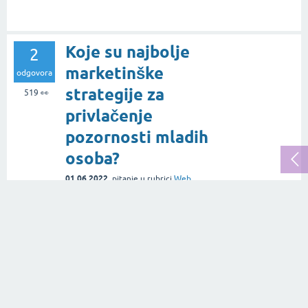
Koje su najbolje
2
marketinške
odgovora
strategije za
519
👀
privlačenje
pozornosti mladih
osoba?
01.06.2022.
pitanje
u rubrici
Web
Marketing
od
Mia Jelinčić
Kakve maling liste
1
postoje?
odgovor
856
👀
19.05.2014.
pitanje
u rubrici
Web
Marketing
od
Biljana Tandara