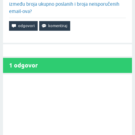
između broja ukupno poslanih i broja neisporučenih
email-ova?
1
odgovor