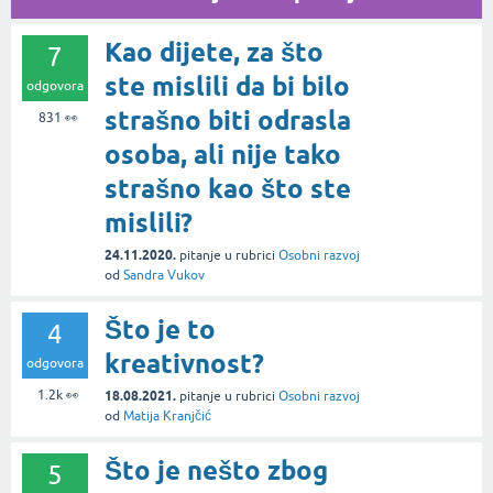
Kao dijete, za što
7
ste mislili da bi bilo
odgovora
strašno biti odrasla
831
👀
osoba, ali nije tako
strašno kao što ste
mislili?
24.11.2020.
pitanje
u rubrici
Osobni razvoj
od
Sandra Vukov
Što je to
4
kreativnost?
odgovora
1.2k
👀
18.08.2021.
pitanje
u rubrici
Osobni razvoj
od
Matija Kranjčić
Što je nešto zbog
5