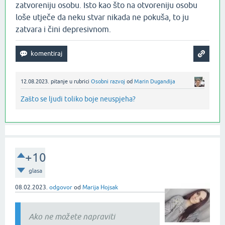
zatvoreniju osobu. Isto kao što na otvoreniju osobu
loše utječe da neku stvar nikada ne pokuša, to ju
zatvara i čini depresivnom.
12.08.2023.
pitanje
u rubrici
Osobni razvoj
od
Marin Duganđija
Zašto se ljudi toliko boje neuspjeha?
+10
glasa
08.02.2023.
odgovor
od
Marija Hojsak
Ako ne možete napraviti