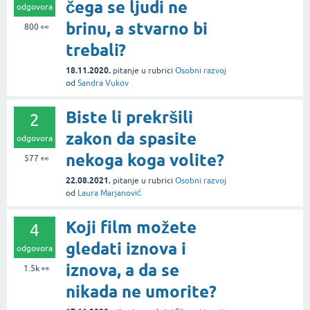
čega se ljudi ne
odgovora
brinu, a stvarno bi
800
👀
trebali?
18.11.2020.
pitanje
u rubrici
Osobni razvoj
od
Sandra Vukov
Biste li prekršili
2
zakon da spasite
odgovora
nekoga koga volite?
577
👀
22.08.2021.
pitanje
u rubrici
Osobni razvoj
od
Laura Marjanović
Koji film možete
4
gledati iznova i
odgovora
iznova, a da se
1.5k
👀
nikada ne umorite?