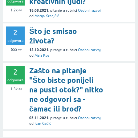
kreativnih ljudi?
odgovora
1.2k
👀
18.08.2021.
pitanje
u rubrici
Osobni razvoj
od
Matija Kranjčić
Što je smisao
2
života?
odgovora
655
👀
15.10.2021.
pitanje
u rubrici
Osobni razvoj
od
Maja Kos
Zašto na pitanje
2
"Što biste ponijeli
odgovora
na pusti otok?" nitko
1.3k
👀
ne odgovori sa -
čamac ili brod?
03.11.2021.
pitanje
u rubrici
Osobni razvoj
od
Ivan Gačić