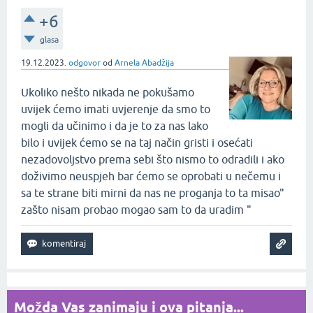
+6
glasa
19.12.2023.
odgovor
od
Arnela Abadžija
Ukoliko nešto nikada ne pokušamo
uvijek ćemo imati uvjerenje da smo to
mogli da učinimo i da je to za nas lako
bilo i uvijek ćemo se na taj način gristi i osećati
nezadovoljstvo prema sebi što nismo to odradili i ako
doživimo neuspjeh bar ćemo se oprobati u nečemu i
sa te strane biti mirni da nas ne proganja to ta misao"
zašto nisam probao mogao sam to da uradim "
Možda Vas zanimaju i ova pitanja...