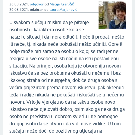
26.08.2021.
odgovor
od
Matija Kranjčić
26.08.2021.
odabran
od
Laura Marjanović
U svakom slučaju mislim da je pitanje
osobnosti i karaktera osobe koja se
nalazi u situaciji da mora odlučiti hoće li probati nešto
ili neće, tj. nikada neće pokušati nešto učiniti. Gore ili
bolje može biti samo za osobu o kojoj se radi jer ne
reagiraju sve osobe na isti način na istu postavljenu
situaciju. Na primjer, osoba koja je otvorenija novom
iskustvu će se bez problema okušati u nečemu i bez
ikakvog straha od neuspjeha, dok će druga osoba s
većim prijezirom prema novom iskustvu ipak okrenuti
leđa i radije nikada ne pokušati i iskušati se u nećemu
novom. Vrlo je vjerojatno da na takvu osobu novo
iskustvo neće djelovati dobro, osim ako ga neka druga
osoba ne predstavi u dobrom svjetlu i ne pomogne
drugoj osobi da se otvori i da vidi nove vidike. U tom
slučaju može doći do pozitivnog utjecaja na