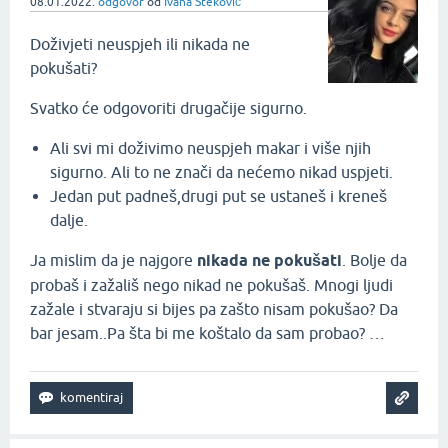
08.01.2022.
odgovor
od
Ivana Steković
Doživjeti neuspjeh ili nikada ne
pokušati?
Svatko će odgovoriti drugačije sigurno.
Ali svi mi doživimo neuspjeh makar i više njih
sigurno. Ali to ne znači da nećemo nikad uspjeti.
Jedan put padneš,drugi put se ustaneš i kreneš
dalje.
Ja mislim da je najgore
nikada ne pokušati
. Bolje da
probaš i zažališ nego nikad ne pokušaš. Mnogi ljudi
zažale i stvaraju si bijes pa zašto nisam pokušao? Da
bar jesam..Pa šta bi me koštalo da sam probao? …