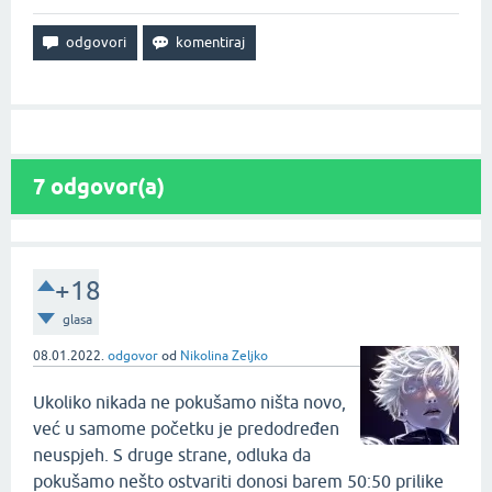
7
odgovor(a)
+18
glasa
08.01.2022.
odgovor
od
Nikolina Zeljko
Ukoliko nikada ne pokušamo ništa novo,
već u samome početku je predodređen
neuspjeh. S druge strane, odluka da
pokušamo nešto ostvariti donosi barem 50:50 prilike