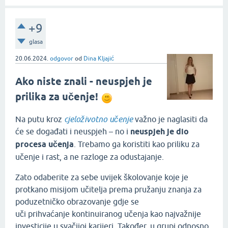
+9
glasa
20.06.2024.
odgovor
od
Dina Kljajić
Ako niste znali - neuspjeh je
prilika za učenje!
Na putu kroz
cjeloživotno učenje
važno je naglasiti da
će se događati i neuspjeh – no i
neuspjeh je dio
procesa učenja
. Trebamo ga koristiti kao priliku za
učenje i rast, a ne razloge za odustajanje.
Zato odaberite za sebe uvijek školovanje koje je
protkano misijom učitelja prema pružanju znanja za
poduzetničko obrazovanje gdje se
uči prihvaćanje kontinuiranog učenja kao najvažnije
investicije u svačijoj karijeri. Također, u grupi odnosno