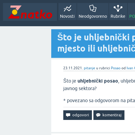
Novosti
Neodgovoreno
Rubrike
PO
Što je uhljebnički
mjesto ili uhljebni
23.11.2021.
pitanje
u rubrici
Posao
od
Ivan 
Što je
uhljebnički posao
, uhljeb
javnog sektora?
* povezano sa odgovorom na pita