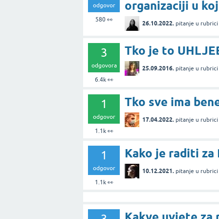
organizaciji u ko
odgovor
580
👀
26.10.2022.
pitanje
u rubric
Tko je to UHLJE
3
odgovora
25.09.2016.
pitanje
u rubric
6.4k
👀
Tko sve ima benef
1
odgovor
17.04.2022.
pitanje
u rubric
1.1k
👀
Kako je raditi za
1
odgovor
10.12.2021.
pitanje
u rubric
1.1k
👀
Kakve uvjete za 
3