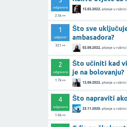
odgovora
15.02.2022.
pitanje
u rubric
2.5k
👀
Što sve uključuj
1
ambasadora?
odgovor
321
👀
02.08.2022.
pitanje
u rubric
Što učiniti kad v
2
je na bolovanju?
odgovora
1.7k
👀
12.06.2022.
pitanje
u rubric
Što napraviti ako
4
odgovora
23.11.2020.
pitanje
u rubric
1.6k
👀