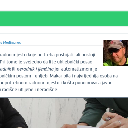
ko Međimurec
radno mjesto koje ne treba postojati, ali postoji
 Pri tome je svejedno da li je uhljebnički posao
radnik
ili
neradnik i ljenčina
jer automatizmom je
ničkim poslom - uhljeb. Makar bila i najvrijednija osoba na
 na nepotrebnom radnom mjestu i košta puno novaca javnu
 radišne uhljebe i neradišne.