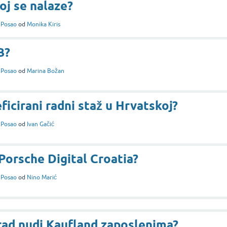
joj se nalaze?
i
Posao
od
Monika Kiris
B?
i
Posao
od
Marina Božan
icirani radni staž u Hrvatskoj?
i
Posao
od
Ivan Gačić
 Porsche Digital Croatia?
i
Posao
od
Nino Marić
rad nudi Kaufland zaposlenima?