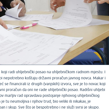
 koji radi uhljebnički posao na uhljebničkom radnom mjestu. I
jebi nepotrebno koštaju državni proračun javnog novca. Makar i
ć se financirali iz drugih (vanjskih) izvora, sve je to novac koji
avni proračun da oni ne rade uhljebnički posao. Radišni uhljebi
ov marljiv rad opravdava postojanje njihovog uhljebničkog
je tu neumoljiva i njihov trud, bio veliki ili nikakav, je
n i skup. Sve što je bespotrebno i ne služi svrsi je skupo.