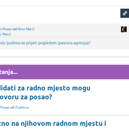
ci
Posao
od
Nino Marić
o Marić
slu ljudima ne prijeti pogledom (pasivna agresija)?
anja...
didati za radno mjesto mogu
govoru za posao?
i
Posao
od
Znatkica
itno na njihovom radnom mjestu i