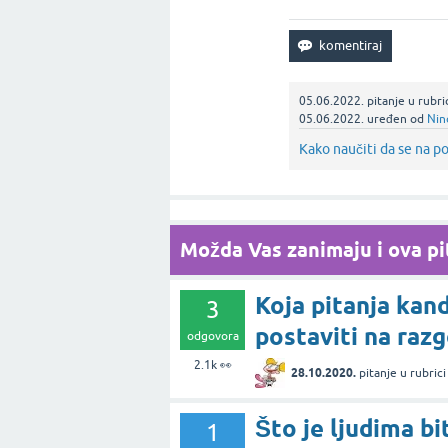
05.06.2022.
pitanje
u rubri
05.06.2022.
uređen
od
Nin
Kako naučiti da se na po
Možda Vas zanimaju i ova pit
Koja pitanja kan
3
postaviti na raz
odgovora
2.1k
👀
28.10.2020.
pitanje
u rubric
Što je ljudima b
1