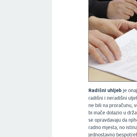
Radišni uhljeb
je onaj
radišni i neradišni ul
ne bili na proračunu, ve
bi inače dolazio u drž
se opravdavaju da njih
radno mjesta, no istina 
jednostavno bespotreba