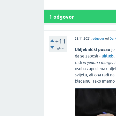
1
odgovor
23.11.2021.
odgovor
od
Dar
+11
glasa
Uhljebnički posao
je 
da se zaposli -
uhljeb
.
radi
vrijedan i marljiv 
osoba zaposlena uhljeb
svijetu, ali ona radi
blagajnu. Tako imamo i