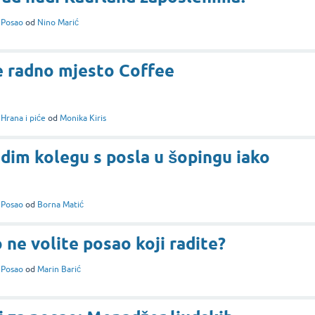
i
Posao
od
Nino Marić
e radno mjesto Coffee
i
Hrana i piće
od
Monika Kiris
idim kolegu s posla u šopingu iako
i
Posao
od
Borna Matić
 ne volite posao koji radite?
i
Posao
od
Marin Barić