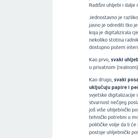
Radišni uhljebi i dalj
Jednostavno je razlik
jasno je odrediti tko j
koja je digitalizirala 
nekoliko stotina radnik
dostupno putem inter
Kao prvo,
svaki uhlje
u privatnom (realnom)
Kao drugo,
svaki posa
uključuju papire i pe
svjetske digitalizacije 
stvarnost nečijeg posl
još više uhljebnički p
tehnički potrebni u mo
političke volje da li će
postoje uhljebnički po