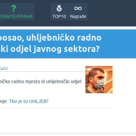
STAVITE PITANJE
TOP10
Nagrade
 posao, uhljebničko radno
čki odjel javnog sektora?
Gačić
ničko radno mjesto ili uhljebnički odjel
nje:
Tko je to UHLJEB?