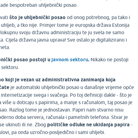
e rade bespotreban uhljebnički posao.
ovati
što je uhljebnički posao
od onog potrebnog, pa tako i
e uhljeb, a tko nije. Primjer tome je europska država Estonija
cjelokupnu svoju državnu administraciju te ju svela ne samo
a. Cijela državna javna uprava! Sve ostalo je digitalizirano i
neta.
bnički posao postoji u
javnom sektoru
.
Nikako ne postoji
 sektoru.
o koji je vezan uz administrativna zanimanja koja
čate
je automatski uhljebnički posao u današnje vrijeme opće
i internetizacije svega i svačega. Po toj definiciji dakle - što je
a više u doticaju s papirima, a manje s računalom, taj posao je
osao. Razlog tome je jednostavan. Papiri nam stvarno nisu
derno doba servera, računala i pametnih telefona. Stvar je
 se ukinuti ili ne. Zbog
političke odluke ne ukidanja papira
-
slovi, pa onda uzročno-posljedično i sami uhljebi.