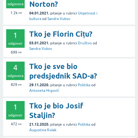
Norton?
odgovora
1.2k
👀
04.01.2021.
pitanje
u rubrici
Umjetnost i
kultura
od
Sandra Vukov
Tko je Florin Cîțu?
1
03.01.2021.
pitanje
u rubrici
Društvo
od
odgovor
Sandra Vukov
699
👀
Tko je sve bio
4
predsjednik SAD-a?
odgovora
829
👀
29.11.2020.
pitanje
u rubrici
Politika
od
Antoneta Hrgović
Tko je bio Josif
1
Staljin?
odgovor
472
👀
21.12.2020.
pitanje
u rubrici
Politika
od
Augustina Kolak