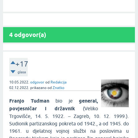
4
odgovor(a)
+17
glasa
10.05.2022.
odgovor
od
Redakcija
02.12.2022.
prikazano
od
Znatko
Franjo Tuđman
bio je
general,
povjesničar i državnik
(Veliko
Trgovišće, 14. 5. 1922. – Zagreb, 10. 12. 1999.).
Sudionik partizanskog pokreta od 1942., a od 1945. do
1961. u djelatnoj vojnoj službi na poslovima u