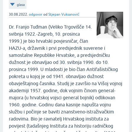
glasa
30.08.2022.
odgovor
od
Stjepan Vuksanović
Dr. Franjo Tuđman (Veliko Trgovišče 14.
svibnja 1922.-Zagreb, 10. prosinca
1999.) je bio hrvatski povjesničar, član
HAZU-a, državnik i prvi predsjednik suverene i
samostalne Republike Hrvatske, a predsjedničku
dužnost je obnavljao od 30. svibnja 1990. do 10.
prosinca 1999. U mladosti je bio član Antifašističkog
pokreta u kojoj je od 1941. obnavljao dužnost
obavještajnog časnika. Studij je završio na Višoj vojnoj
akademiji 1957. godine, dok vojnim činom general-
majora (u hrvatskoj vojsci general bojnik) odlikovan
1960. godine. Godinu dana kasnije napušta vojnu
službu i počinje se baviti znanstveno-istraživačkim
radovima. Bio je ravnatelj Hrvatskog instituta za
povijest (tadašnjeg Instituta za historiju radničkog