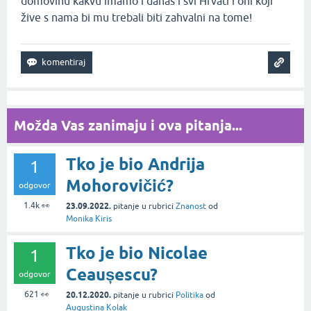
domovinu kakvu imamo i danas i svi Hrvati i oni koji
žive s nama bi mu trebali biti zahvalni na tome!
Možda Vas zanimaju i ova pitanja...
Tko je bio Andrija
1
Mohorovičić?
odgovor
1.4k
👀
23.09.2022.
pitanje
u rubrici
Znanost
od
Monika Kiris
Tko je bio Nicolae
1
Ceaușescu?
odgovor
621
👀
20.12.2020.
pitanje
u rubrici
Politika
od
Augustina Kolak