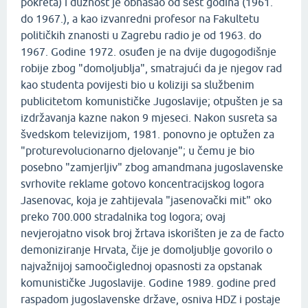
pokreta) i dužnost je obnašao od šest godina (1961.
do 1967.), a kao izvanredni profesor na Fakultetu
političkih znanosti u Zagrebu radio je od 1963. do
1967. Godine 1972. osuđen je na dvije dugogodišnje
robije zbog "domoljublja", smatrajući da je njegov rad
kao studenta povijesti bio u koliziji sa službenim
publicitetom komunističke Jugoslavije; otpušten je sa
izdržavanja kazne nakon 9 mjeseci. Nakon susreta sa
švedskom televizijom, 1981. ponovno je optužen za
"proturevolucionarno djelovanje"; u čemu je bio
posebno "zamjerljiv" zbog amandmana jugoslavenske
svrhovite reklame gotovo koncentracijskog logora
Jasenovac, koja je zahtijevala "jasenovački mit" oko
preko 700.000 stradalnika tog logora; ovaj
nevjerojatno visok broj žrtava iskorišten je za de facto
demoniziranje Hrvata, čije je domoljublje govorilo o
najvažnijoj samoočiglednoj opasnosti za opstanak
komunističke Jugoslavije. Godine 1989. godine pred
raspadom jugoslavenske države, osniva HDZ i postaje