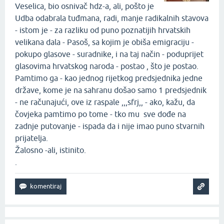
Veselica, bio osnivač hdz-a, ali, pošto je
Udba odabrala tuđmana, radi, manje radikalnih stavova
- istom je - za razliku od puno poznatijih hrvatskih
velikana dala - Pasoš, sa kojim je obiša emigraciju -
pokupo glasove - suradnike, i na taj način - poduprijet
glasovima hrvatskog naroda - postao , što je postao.
Pamtimo ga - kao jednog rijetkog predsjednika jedne
države, kome je na sahranu došao samo 1 predsjednik
- ne računajući, ove iz raspale ,,,sfrj,, - ako, kažu, da
čovjeka pamtimo po tome - tko mu sve dođe na
zadnje putovanje - ispada da i nije imao puno stvarnih
prijatelja.
Žalosno -ali, istinito.
.