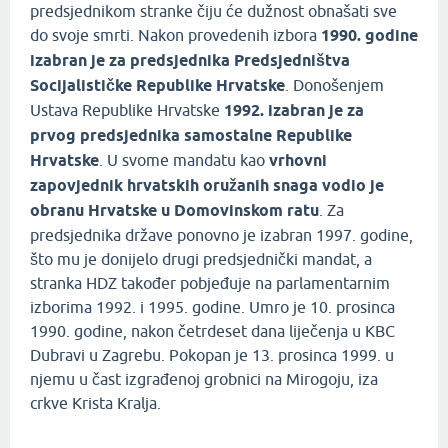
predsjednikom stranke čiju će dužnost obnašati sve
do svoje smrti. Nakon provedenih izbora
1990. godine
izabran je za predsjednika Predsjedništva
Socijalističke Republike Hrvatske
. Donošenjem
Ustava Republike Hrvatske
1992. izabran je za
prvog predsjednika samostalne Republike
Hrvatske
. U svome mandatu kao
vrhovni
zapovjednik hrvatskih oružanih snaga vodio je
obranu Hrvatske u Domovinskom ratu
. Za
predsjednika države ponovno je izabran 1997. godine,
što mu je donijelo drugi predsjednički mandat, a
stranka HDZ također pobjeđuje na parlamentarnim
izborima 1992. i 1995. godine. Umro je 10. prosinca
1990. godine, nakon četrdeset dana liječenja u KBC
Dubravi u Zagrebu. Pokopan je 13. prosinca 1999. u
njemu u čast izgrađenoj grobnici na Mirogoju, iza
crkve Krista Kralja.