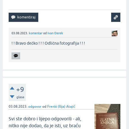
03.08.2023.
komentar
od
Ivan Đerek
! ! Bravo dečko ! ! ! Odlična fotografija ! ! !‌
+9
glasa
03.08.2023.
odgovor
od
Frenki (Ilija) Atajić
Svi ste dobro i lijepo odgovorili - ali,
nitko nije dodao, da je isti, uz braću