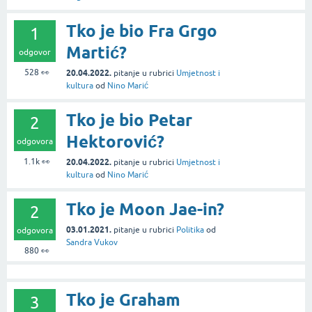
Tko je bio Fra Grgo
1
Martić?
odgovor
528
👀
20.04.2022.
pitanje
u rubrici
Umjetnost i
kultura
od
Nino Marić
Tko je bio Petar
2
Hektorović?
odgovora
1.1k
👀
20.04.2022.
pitanje
u rubrici
Umjetnost i
kultura
od
Nino Marić
Tko je Moon Jae-in?
2
03.01.2021.
pitanje
u rubrici
Politika
od
odgovora
Sandra Vukov
880
👀
Tko je Graham
3