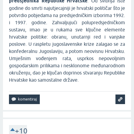
predsjednika Republike Hrvatske
. Od svibnja iste
godine do smrti najutjecajniji je hrvatski političar što je
potvrdio pobjedama na predsjedničkim izborima 1992.
i 1997. godine. Zahvaljujući polupredsjedničkom
sustavu, imao je u rukama sve ključne elemente
hrvatske politike: obranu, unutarnji red i vanjske
poslove. U raspletu jugoslavenske krize zalagao se za
konfederalnu Jugoslaviju, a potom neovisnu Hrvatsku.
Umješnim vođenjem rata, usprkos nepovoljnim
gospodarskim prilikama i nesklonome međunarodnom
okruženju, dao je ključan doprinos stvaranju Republike
Hrvatske kao samostalne države.
+10