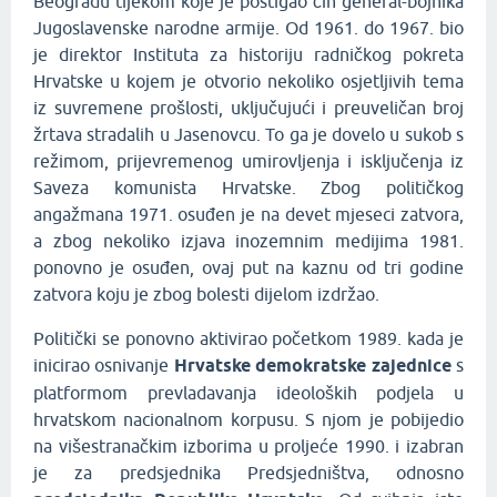
Beogradu tijekom koje je postigao čin general-bojnika
Jugoslavenske narodne armije. Od 1961. do 1967. bio
je direktor Instituta za historiju radničkog pokreta
Hrvatske u kojem je otvorio nekoliko osjetljivih tema
iz suvremene prošlosti, uključujući i preuveličan broj
žrtava stradalih u Jasenovcu. To ga je dovelo u sukob s
režimom, prijevremenog umirovljenja i isključenja iz
Saveza komunista Hrvatske. Zbog političkog
angažmana 1971. osuđen je na devet mjeseci zatvora,
a zbog nekoliko izjava inozemnim medijima 1981.
ponovno je osuđen, ovaj put na kaznu od tri godine
zatvora koju je zbog bolesti dijelom izdržao.
Politički se ponovno aktivirao početkom 1989. kada je
inicirao osnivanje
Hrvatske demokratske zajednice
s
platformom prevladavanja ideoloških podjela u
hrvatskom nacionalnom korpusu. S njom je pobijedio
na višestranačkim izborima u proljeće 1990. i izabran
je za predsjednika Predsjedništva, odnosno