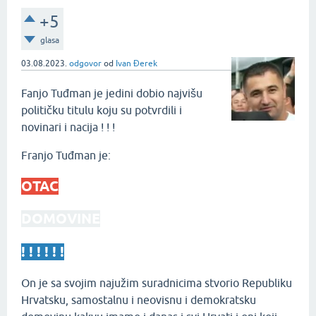
+5
glasa
03.08.2023.
odgovor
od
Ivan Đerek
Fanjo Tuđman je jedini dobio najvišu
političku titulu koju su potvrdili i
novinari i nacija ! ! !
Franjo Tuđman je:
OTAC
DOMOVINE
! ! ! ! ! !
On je sa svojim najužim suradnicima stvorio Republiku
Hrvatsku, samostalnu i neovisnu i demokratsku