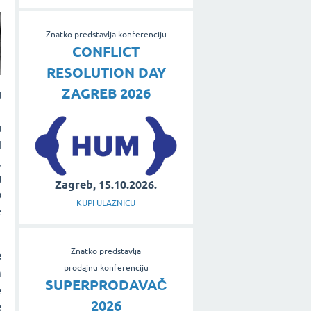
Znatko predstavlja konferenciju
CONFLICT
RESOLUTION DAY
ZAGREB 2026
u
.
u
i
,
g
Zagreb, 15.10.2026.
o
KUPI ULAZNICU
e
Znatko predstavlja
e
prodajnu konferenciju
m
SUPERPRODAVAČ
e
2026
e