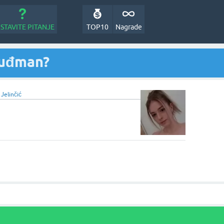
STAVITE PITANJE
TOP10
Nagrade
Tuđman?
 Jelinčić