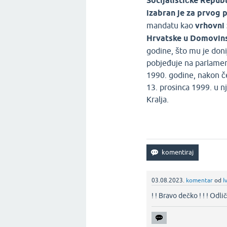
Socijalističke Repub
izabran je za prvog
mandatu kao
vrhovni
Hrvatske u Domovin
godine, što mu je don
pobjeđuje na parlamen
1990. godine, nakon č
13. prosinca 1999. u n
Kralja.
03.08.2023.
komentar
od
I
! ! Bravo dečko ! ! ! Odličn