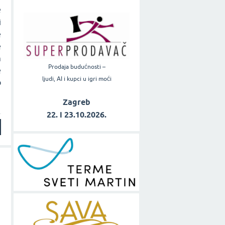
e
i
e
e
m
Prodaja budućnosti –
e
ljudi, AI i kupci u igri moći
o
Zagreb
22. i 23.10.2026.