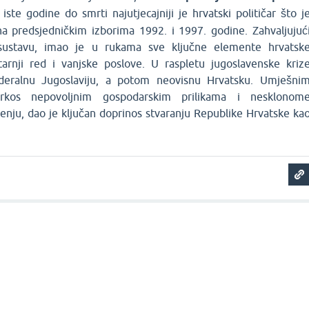
 iste godine do smrti najutjecajniji je hrvatski političar što j
a predsjedničkim izborima 1992. i 1997. godine. Zahvaljujuć
sustavu, imao je u rukama sve ključne elemente hrvatsk
tarnji red i vanjske poslove. U raspletu jugoslavenske kriz
deralnu Jugoslaviju, a potom neovisnu Hrvatsku. Umješni
rkos nepovoljnim gospodarskim prilikama i nesklonom
ju, dao je ključan doprinos stvaranju Republike Hrvatske ka