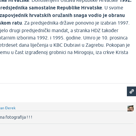
like Hrvatske
. Donošenjem Ustava Republike Hrvatske
1992.
 predsjednika samostalne Republike Hrvatske
. U svome
 zapovjednik hrvatskih oružanih snaga vodio je obranu
skom ratu
. Za predsjednika države ponovno je izabran 1997.
ijelo drugi predsjednički mandat, a stranka HDZ također
tarnim izborima 1992. i 1995. godine. Umro je 10. prosinca
etrdeset dana liječenja u KBC Dubravi u Zagrebu. Pokopan je
jemu u čast izgrađenoj grobnici na Mirogoju, iza crkve Krista
van Đerek
a fotografija ! ! !‌