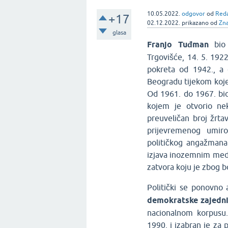
10.05.2022.
odgovor
od
Reda
+17
02.12.2022.
prikazano
od
Zn
glasa
Franjo Tuđman
bio
Trgovišće, 14. 5. 1922
pokreta od 1942., a 
Beogradu tijekom koje
Od 1961. do 1967. bio 
kojem je otvorio nek
preuveličan broj žrta
prijevremenog umiro
političkog angažmana
izjava inozemnim medi
zatvora koju je zbog b
Politički se ponovno 
demokratske zajedn
nacionalnom korpusu.
1990. i izabran je za