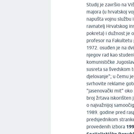
Studij je završio na V
majora (u hrvatskoj vo
napušta vojnu službu i
ravnatelj Hrvatskog ins
pokreta) i dužnost je 
profesor na Fakultetu 
1972. osuđen je na dvi
njegov rad kao student
komunističke Jugoslav
susreta sa švedskom t
djelovanje"; u čemu j
svrhovite reklame goto
"jasenovački mit" oko 
broj žrtava iskorišten 
o najvažnijoj samooči
1989. godine pred ras
predsjednikom stranke
provedenih izbora
199