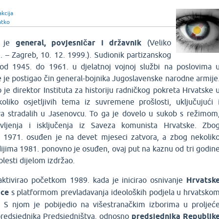
kcija
atko
 je
general, povjesničar i državnik
(Veliko
. – Zagreb, 10. 12. 1999.). Sudionik partizanskog
od 1945. do 1961. u djelatnoj vojnoj službi na poslovima 
 je postigao čin general-bojnika Jugoslavenske narodne armije
je direktor Instituta za historiju radničkog pokreta Hrvatske 
oliko osjetljivih tema iz suvremene prošlosti, uključujući 
va stradalih u Jasenovcu. To ga je dovelo u sukob s režimom
vljenja i isključenja iz Saveza komunista Hrvatske. Zbo
 1971. osuđen je na devet mjeseci zatvora, a zbog nekolik
jima 1981. ponovno je osuđen, ovaj put na kaznu od tri godin
olesti dijelom izdržao.
aktivirao početkom 1989. kada je inicirao osnivanje
Hrvatsk
ice
s platformom prevladavanja ideoloških podjela u hrvatsko
 S njom je pobijedio na višestranačkim izborima u proljeć
 predsjednika Predsjedništva, odnosno
predsjednika Republik