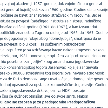
išoj vojnoj akademiji 1957. godine, dok vojnim činom general-
jsci general bojnik) odlikovan 1960. godine. Godinu dana kasnij
 počinje se baviti znanstveno-istraživačkim radovima. Bio je
tituta za povijest (tadašnjeg Instituta za historiju radničkog
obnašao od šest godina (1961. do 1967.), a kao izvanredni
političkih znanosti u Zagrebu radio je od 1963. do 1967. Godine
je dugogodišnje robije zbog "domoljublja", smatrajući da je
a povijesti bio u koliziji sa službenim publicitetom
ije; otpušten je sa izdržavanja kazne nakon 9 mjeseci. Nakon
elevizijom, 1981. ponovno je optužen za "proturevolucionarno
e bio posebno "zamjerljiv" zbog amandmana jugoslavenske
vo koncentracijskog logora Jasenovac, koja je zahtijevala
preko 700.000 stradalnika tog logora; ovaj nevjerojatno visok
je za de facto demoniziranje Hrvata, čije je domoljublje govorilo
glednoj opasnosti za opstanak komunističke Jugoslavije. Godine
padom jugoslavenske države, osniva HDZ i postaje
 čiju će dužnost obnašati sve do svoje smrti. Nakon
0. godine izabran je za predsjednika Predsjedništva