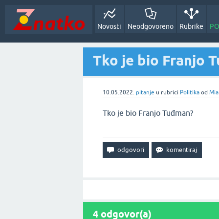
Novosti
Neodgovoreno
Rubrike
PO
Tko je bio Franjo 
10.05.2022.
pitanje
u rubrici
Politika
od
Mia
Tko je bio Franjo Tuđman?
4
odgovor(a)