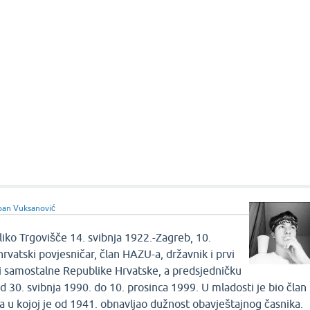
pan Vuksanović
iko Trgovišče 14. svibnja 1922.-Zagreb, 10.
hrvatski povjesničar, član HAZU-a, državnik i prvi
i samostalne Republike Hrvatske, a predsjedničku
d 30. svibnja 1990. do 10. prosinca 1999. U mladosti je bio član
a u kojoj je od 1941. obnavljao dužnost obavještajnog časnika.