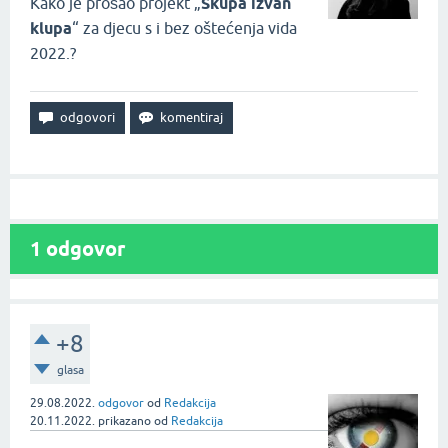
Kako je prošao projekt „
Skupa izvan
klupa
“ za djecu s i bez oštećenja vida
2022.?
1
odgovor
+8
glasa
29.08.2022.
odgovor
od
Redakcija
20.11.2022.
prikazano
od
Redakcija