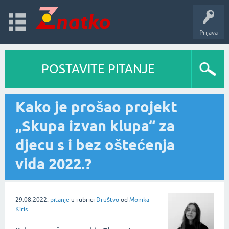
Prijava
POSTAVITE PITANJE
Kako je prošao projekt
„Skupa izvan klupa“ za
djecu s i bez oštećenja
vida 2022.?
29.08.2022.
pitanje
u rubrici
Društvo
od
Monika
Kiris