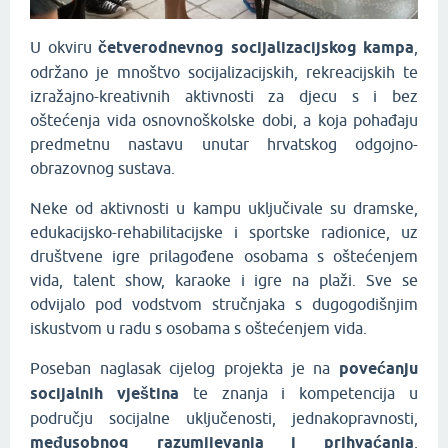
U okviru
četverodnevnog socijalizacijskog kampa
,
održano je mnoštvo socijalizacijskih, rekreacijskih te
izražajno-kreativnih aktivnosti za djecu s i bez
oštećenja vida osnovnoškolske dobi, a koja pohađaju
predmetnu nastavu unutar hrvatskog odgojno-
obrazovnog sustava.
Neke od aktivnosti u kampu uključivale su dramske,
edukacijsko-rehabilitacijske i sportske radionice, uz
društvene igre prilagođene osobama s oštećenjem
vida, talent show, karaoke i igre na plaži. Sve se
odvijalo pod vodstvom stručnjaka s dugogodišnjim
iskustvom u radu s osobama s oštećenjem vida.
Poseban naglasak cijelog projekta je na
povećanju
socijalnih vještina
te znanja i kompetencija u
području socijalne uključenosti, jednakopravnosti,
međusobnog razumijevanja i prihvaćanja
,