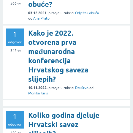
obuće?
566
👀
03.12.2021.
pitanje
u rubrici
Odjeća i obuća
od
Ana Pilato
Kako je 2022.
1
otvorena prva
odgovor
međunarodna
342
👀
konferencija
Hrvatskog saveza
slijepih?
10.11.2022.
pitanje
u rubrici
Društvo
od
Monika Kiris
Koliko godina djeluje
1
Hrvatski savez
odgovor
489
👀