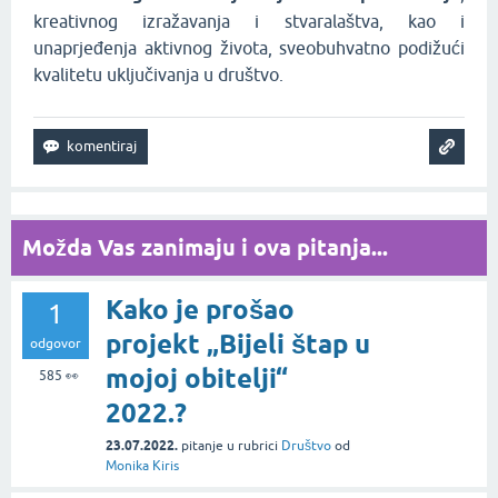
kreativnog izražavanja i stvaralaštva, kao i
unaprjeđenja aktivnog života, sveobuhvatno podižući
kvalitetu uključivanja u društvo.
Možda Vas zanimaju i ova pitanja...
Kako je prošao
1
projekt „Bijeli štap u
odgovor
mojoj obitelji“
585
👀
2022.?
23.07.2022.
pitanje
u rubrici
Društvo
od
Monika Kiris