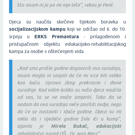
što nisam ni ja pa mi nije loše“, rekao je Perić.
Djeca su naučila skečeve tijekom boravka u
socijalizacijskom kampu
koji se održao od 6. do 10.
srpnja u
ERKS Premantura
- prilagođenom i
pristupačnom objektu edukacijsko-rehabilitacijskog
kampa za osobe s oštećenjem vida.
„Kad smo prošle godine dogovorili ovu suradnju,
nisam mogla ni sanjati da će mi srce biti veliko
kao kuća. Upravo zbog prekrasne i divne
suradnje. Kad vidim koliko su naša djeca naučila
od vas, to se ne može izmjeriti. Tako da se
nadam da ova suradnja neće završiti ovdje, nego
da će se nastaviti i iduće godine. Djeca su mi
rekla da i sljedeće godine žele ići u kamp“,
izjavila je
Mirela Bukač, edukacijski
rehabilitator ispred OŠ „Dr. Ivan Merz“.