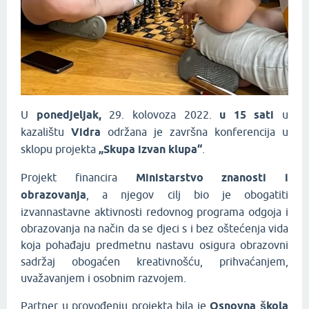
U
ponedjeljak,
29. kolovoza 2022.
u 15 sati
u
kazalištu
Vidra
održana je završna konferencija u
sklopu projekta
„Skupa izvan klupa“
.
Projekt financira
Ministarstvo znanosti i
obrazovanja
, a njegov cilj bio je obogatiti
izvannastavne aktivnosti redovnog programa odgoja i
obrazovanja na način da se djeci s i bez oštećenja vida
koja pohađaju predmetnu nastavu osigura obrazovni
sadržaj obogaćen kreativnošću, prihvaćanjem,
uvažavanjem i osobnim razvojem.
Partner u provođenju projekta bila je
Osnovna škola