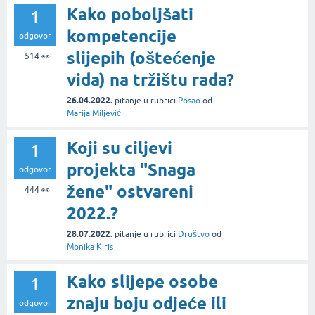
Kako poboljšati
1
kompetencije
odgovor
slijepih (oštećenje
514
👀
vida) na tržištu rada?
26.04.2022.
pitanje
u rubrici
Posao
od
Marija Miljević
Koji su ciljevi
1
projekta "Snaga
odgovor
žene" ostvareni
444
👀
2022.?
28.07.2022.
pitanje
u rubrici
Društvo
od
Monika Kiris
Kako slijepe osobe
1
znaju boju odjeće ili
odgovor