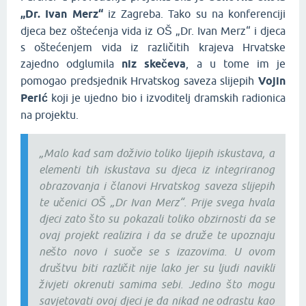
„Dr. Ivan Merz“
iz Zagreba. Tako su na konferenciji
djeca bez oštećenja vida iz OŠ „Dr. Ivan Merz“ i djeca
s oštećenjem vida iz različitih krajeva Hrvatske
zajedno odglumila
niz skečeva
, a u tome im je
pomogao predsjednik Hrvatskog saveza slijepih
Vojin
Perić
koji je ujedno bio i izvoditelj dramskih radionica
na projektu.
„Malo kad sam doživio toliko lijepih iskustava, a
elementi tih iskustava su djeca iz integriranog
obrazovanja i članovi Hrvatskog saveza slijepih
te učenici OŠ „Dr Ivan Merz“. Prije svega hvala
djeci zato što su pokazali toliko obzirnosti da se
ovaj projekt realizira i da se druže te upoznaju
nešto novo i suoče se s izazovima. U ovom
društvu biti različit nije lako jer su ljudi navikli
živjeti okrenuti samima sebi. Jedino što mogu
savjetovati ovoj djeci je da nikad ne odrastu kao