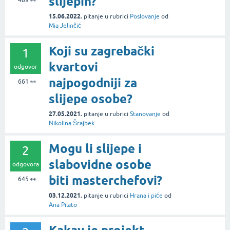
slijepih?
15.06.2022.
pitanje
u rubrici
Poslovanje
od
Mia Jelinčić
Koji su zagrebački
1
kvartovi
odgovor
najpogodniji za
661
👀
slijepe osobe?
27.05.2021.
pitanje
u rubrici
Stanovanje
od
Nikolina Šrajbek
Mogu li slijepe i
2
slabovidne osobe
odgovora
biti masterchefovi?
645
👀
03.12.2021.
pitanje
u rubrici
Hrana i piće
od
Ana Pilato