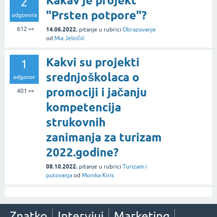
Kakav je projekt
2
"Prsten potpore"?
odgovora
612
👀
14.06.2022.
pitanje
u rubrici
Obrazovanje
od
Mia Jelinčić
Kakvi su projekti
1
srednjoškolaca o
odgovor
promociji i jačanju
401
👀
kompetencija
strukovnih
zanimanja za turizam
2022.godine?
08.10.2022.
pitanje
u rubrici
Turizam i
putovanja
od
Monika Kiris
Znatko
Intervjui
Marketing