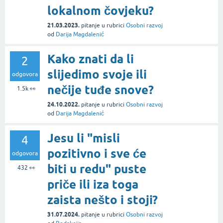
lokalnom čovjeku?
21.03.2023.
pitanje
u rubrici
Osobni razvoj
od
Darija Magdalenić
Kako znati da li
2
slijedimo svoje ili
odgovora
nečije tuđe snove?
1.5k
👀
24.10.2022.
pitanje
u rubrici
Osobni razvoj
od
Darija Magdalenić
Jesu li "misli
4
pozitivno i sve će
odgovora
biti u redu" puste
432
👀
priče ili iza toga
zaista nešto i stoji?
31.07.2024.
pitanje
u rubrici
Osobni razvoj