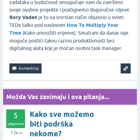
zadataka u budućnost omogućuje nam da završimo
svoje osobne projekte i postignemo dugoročne ciljeve.
Rory Vaden
je to na izvrstan način objasnio u svom
TEDx talku pod naslovom
How To Multiply Your
Time
(Kako umnožiti vrijeme). Smatram da danas nije
moguće postići takvu razinu produktivnosti bez
digitalnog alata koji je moćan osobni task manager.
Možda Vas zanimaju i ova pitanja...
Kako sve možemo
5
biti podrška
odgovora
nekome?
1.2k
👀