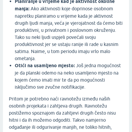
Planiranje u vrijeme kad je aktivnost okoline
manja:
Ako aktivnosti koje doprinose osobnom
napretku planiramo u vrijeme kada je aktivnost
drugih ljudi manja, veća je vjerojatnost da ćemo biti
produktivni, u privatnom i poslovnom okruženju.
Tako su neki ljudi uspjeli povećali svoju
produktivnost jer se ustaju ranije ili rade u kasnim
satima. Naime, u tom periodu imaju vrlo malo
ometanja.
Otići na usamljeno mjesto:
Još jedna mogućnost
je da planski odemo na neko usamljeno mjesto na
kojem ćemo imati mir te da po mogućnosti
isključimo sve zvučne notifikacije.
Pritom je potrebno naći ravnotežu između naših
osobnih projekata i zahtjeva drugih. Ravnotežu
postižemo spoznajom da zahtjevi drugih često nisu
hitni i da ih možemo odgoditi. Takvo namjerno
odgađanje ili odgurivanje manjih, ne toliko hitnih,