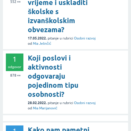
vrijeme i uskladiti
552
👀
školske s
izvanškolskim
obvezama?
17.05.2022.
pitanje
u rubrici
Osobni razvoj
od
Mia Jelinčić
Koji poslovi i
1
aktivnosti
odgovor
odgovaraju
878
👀
pojedinom tipu
osobnosti?
28.02.2022.
pitanje
u rubrici
Osobni razvoj
od
Mia Marijanović
Kako nam pametni