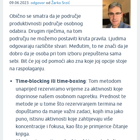
09.06.2023.
odgovor
od
Žarko Srzić
Obično se smatra da je područje
produktivnosti područje osobnog
odabira. Drugim riječima, na tom
području ne možemo postaviti kruta pravila. Ljudima
odgovaraju različite stvari. Međutim, to ne znači da je
dobro da je osoba pri tom izboru prepuštena sama
sebi. Bit će joj od pomoći ako zna koje joj opcije stoje
na raspolaganju.
Time-blocking ili time-boxing
: Tom metodom
unaprijed rezerviramo vrijeme za aktivnosti koje
doprinose našem osobnom napretku. Prednost te
metode je u tome što rezerviranjem termina ne
dopuštamo da manje važni zadaci, kojih ima jako
puno, istisnu aktivnosti koje zahtijevaju više
koncentracije i fokusa, kao što je primjerice čitanje
knjiga.