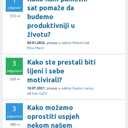
1
sat pomaže da
odgovor
budemo
512
👀
produktivniji u
životu?
04.01.2022.
pitanje
u rubrici
Mobitel
od
Nino Marić
Kako ste prestali biti
3
lijeni i sebe
odgovora
motivirali?
520
👀
10.07.2021.
pitanje
u rubrici
Osobni razvoj
od
Ivan Gačić
Kako možemo
3
oprostiti uspjeh
odgovora
nekom našem
392
👀