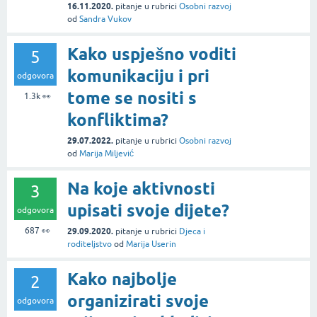
16.11.2020.
pitanje
u rubrici
Osobni razvoj
od
Sandra Vukov
Kako uspješno voditi
5
komunikaciju i pri
odgovora
tome se nositi s
1.3k
👀
konfliktima?
29.07.2022.
pitanje
u rubrici
Osobni razvoj
od
Marija Miljević
Na koje aktivnosti
3
upisati svoje dijete?
odgovora
687
👀
29.09.2020.
pitanje
u rubrici
Djeca i
roditeljstvo
od
Marija Userin
Kako najbolje
2
organizirati svoje
odgovora