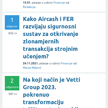
15.01.
pitanje
u rubrici
Financije
od
Redakcija
Kako Aircash i FER
1
razvijaju sigurnosni
odgovor
sustav za otkrivanje
632
👀
zlonamjernih
transakcija strojnim
učenjem?
24.11.2021.
pitanje
u rubrici
Financije
od
Marija Miljević
Na koji način je Vetti
2
Group 2023.
odgovora
pokrenuo
587
👀
transformaciju