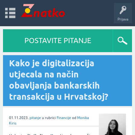
Prijava
POSTAVITE PITANJE
Kako je digitalizacija
utjecala na način
obavljanja bankarskih
transakcija u Hrvatskoj?
01.11.2023.
pitanje
u rubrici
Financije
od
Monika
Kiris