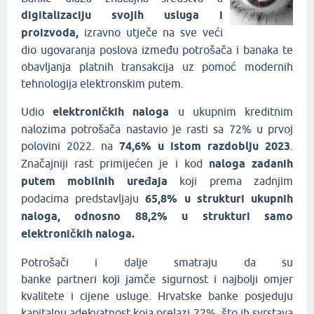
digitalizaciju svojih usluga i
proizvoda,
izravno utječe na sve veći
dio ugovaranja poslova između potrošača i banaka te
obavljanja platnih transakcija uz pomoć modernih
tehnologija elektronskim putem.
Udio
elektroničkih naloga
u ukupnim kreditnim
nalozima potrošača nastavio je rasti sa 72% u prvoj
polovini 2022. na
74,6% u istom razdoblju 2023
.
Značajniji rast primijećen je i kod
naloga zadanih
putem mobilnih uređaja
koji prema zadnjim
podacima predstavljaju
65,8% u strukturi ukupnih
naloga, odnosno 88,2% u strukturi samo
elektroničkih naloga.
Potrošači i dalje smatraju da su
banke partneri koji jamče sigurnost i najbolji omjer
kvalitete i cijene usluge. Hrvatske banke posjeduju
kapitalnu adekvatnost koja prelazi 22%, što ih svrstava