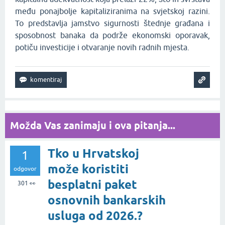
među ponajbolje kapitaliziranima na svjetskoj razini.
To predstavlja jamstvo sigurnosti štednje građana i
sposobnost banaka da podrže ekonomski oporavak,
potiču investicije i otvaranje novih radnih mjesta.
Možda Vas zanimaju i ova pitanja...
Tko u Hrvatskoj
1
može koristiti
odgovor
besplatni paket
301
👀
osnovnih bankarskih
usluga od 2026.?