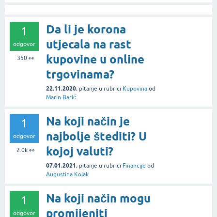
Da li je korona
1
utjecala na rast
odgovor
kupovine u online
350
👀
trgovinama?
22.11.2020.
pitanje
u rubrici
Kupovina
od
Marin Barić
Na koji način je
1
najbolje štediti? U
odgovor
kojoj valuti?
2.0k
👀
07.01.2021.
pitanje
u rubrici
Financije
od
Augustina Kolak
Na koji način mogu
1
promijeniti
odgovor