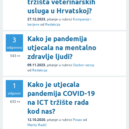
tržišta veterinarskih
usluga u Hrvatskoj?
27.12.2023.
pitanje
u rubrici
Kompanije i
karijere
od
Redakcija
Kako je pandemija
3
utjecala na mentalno
odgovora
zdravlje ljudi?
543
👀
09.11.2023.
pitanje
u rubrici
Osobni razvoj
od
Redakcija
Kako je utjecala
1
pandemija COVID-19
odgovor
na ICT tržište rada
635
👀
kod nas?
12.10.2020.
pitanje
u rubrici
Posao
od
Marko Radić