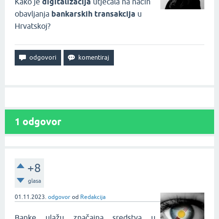
Kako je
digitalizacija
utjecala na način
obavljanja
bankarskih transakcija
u
Hrvatskoj?
1
odgovor
+8
glasa
01.11.2023.
odgovor
od
Redakcija
Banke ulažu značajna sredstva u