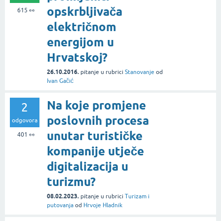
opskrbljivača
615
👀
električnom
energijom u
Hrvatskoj?
26.10.2016.
pitanje
u rubrici
Stanovanje
od
Ivan Gačić
Na koje promjene
2
poslovnih procesa
odgovora
unutar turističke
401
👀
kompanije utječe
digitalizacija u
turizmu?
08.02.2023.
pitanje
u rubrici
Turizam i
putovanja
od
Hrvoje Hladnik