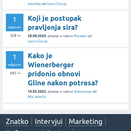
estetika
od
Lovro Gorup
Koji je postupak
1
pravljenja sira?
odgovor
428
👀
28.09.2020.
pitanje
u rubrici
Recepti
od
Lovro Gorup
Kako je
1
Wienerberger
odgovor
pridonio obnovi
665
👀
Gline nakon potresa?
10.05.2022.
pitanje
u rubrici
Stanovanje
od
Mia Jelinčić
Znatko
Intervjui
Marketing