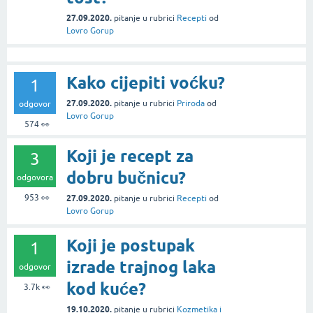
27.09.2020.
pitanje
u rubrici
Recepti
od
Lovro Gorup
Kako cijepiti voćku?
1
27.09.2020.
pitanje
u rubrici
Priroda
od
odgovor
Lovro Gorup
574
👀
Koji je recept za
3
dobru bučnicu?
odgovora
953
👀
27.09.2020.
pitanje
u rubrici
Recepti
od
Lovro Gorup
Koji je postupak
1
izrade trajnog laka
odgovor
kod kuće?
3.7k
👀
19.10.2020.
pitanje
u rubrici
Kozmetika i