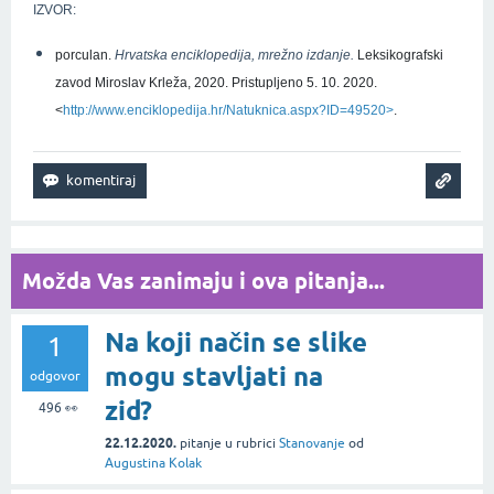
IZVOR:
porculan.
Hrvatska enciklopedija, mrežno izdanje.
Leksikografski
zavod Miroslav Krleža, 2020. Pristupljeno 5. 10. 2020.
<
http://www.enciklopedija.hr/Natuknica.aspx?ID=49520>
.
Možda Vas zanimaju i ova pitanja...
Na koji način se slike
1
mogu stavljati na
odgovor
zid?
496
👀
22.12.2020.
pitanje
u rubrici
Stanovanje
od
Augustina Kolak