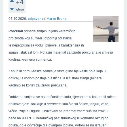
+4
glasa
05.10.2020.
odgovor
od
Marko Bruno
Porculan
pripada skupini bijelih keramičkih
proizvoda koji su tvrđi i otporniji od stakla
te nepropusni za vodu i plinove, a karakterizira ih
sjajan i staklast lom. Polazni materijal za izradu porculana je smjesa
kaolina
, kremena i glinenca.
Kaolin ili
porculanska zemlja
je vrsta gline bjelkaste boje koja u
doticaju s vodom postaje plastična, a u čistom stanju (mineral
kaolinit)
se koristi za izradu porculana.
Dobivena smjesa se na lončarskom kolu, lijevanjem u kalupe ili ručnim
oblikovanjem oblikuje u
predmete
kao što su šalice, tanjuri, vaze,
vrčevi, zdjele i figure. Oblikovani se predmet zatim suši na zraku i
peče na 900 °C u keramičkoj peći tunelskog ili komorno okruglog
oblika, gdje očvršćuje djelovanjem topline. Potom se na izrađeni