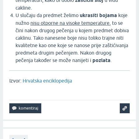
temperaturi, kako bi dobio
zaštitni sloj
u vidu
cakline.
U slučaju da predmet želimo
ukrasiti bojama
koje
nužno
nisu otporne na visoke temperature
, to se
čini nakon drugog pečenja u kojem predmet dobiva
caklinu. Tako nanesene boje nisu toliko trajne niti
kvalitetne kao one koje se nanose prije zaštićivanja
predmeta drugim pečenjem. Nakon drugog
pečenja također se može nanijeti i
pozlata
.
Izvor:
Hrvatska enciklopedija