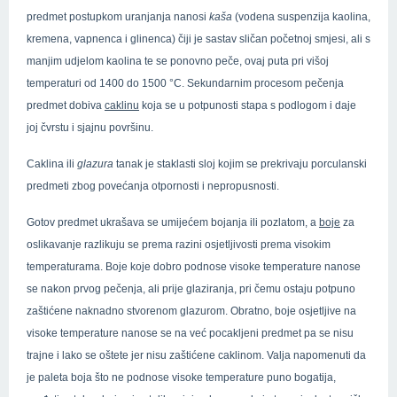
predmet postupkom uranjanja nanosi
kaša
(vodena suspenzija kaolina,
kremena, vapnenca i glinenca) čiji je sastav sličan početnoj smjesi, ali s
manjim udjelom kaolina te se ponovno peče, ovaj puta pri višoj
temperaturi od 1400 do 1500 °C. Sekundarnim procesom pečenja
predmet dobiva
caklinu
koja se u potpunosti stapa s podlogom i daje
joj čvrstu i sjajnu površinu.
Caklina ili
glazura
tanak je staklasti sloj kojim se prekrivaju porculanski
predmeti zbog povećanja otpornosti i nepropusnosti.
Gotov predmet ukrašava se umijećem bojanja ili pozlatom, a
boje
za
oslikavanje razlikuju se prema razini osjetljivosti prema visokim
temperaturama. Boje koje dobro podnose visoke temperature nanose
se nakon prvog pečenja, ali prije glaziranja, pri čemu ostaju potpuno
zaštićene naknadno stvorenom glazurom. Obratno, boje osjetljive na
visoke temperature nanose se na već pocakljeni predmet pa se nisu
trajne i lako se oštete jer nisu zaštićene caklinom. Valja napomenuti da
je paleta boja što ne podnose visoke temperature puno bogatija,