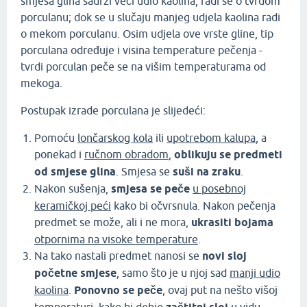
smjesa glina sadrži veći udio kaolina, radi se o tvrdom
porculanu; dok se u slučaju manjeg udjela kaolina radi
o mekom porculanu. Osim udjela ove vrste gline, tip
porculana određuje i visina temperature pečenja -
tvrdi porculan peče se na višim temperaturama od
mekoga.
Postupak izrade porculana je slijedeći:
Pomoću
lončarskog kola
ili
upotrebom kalupa
, a
ponekad i
ručnom obradom
,
oblikuju se predmeti
od smjese glina
. Smjesa se
suši na zraku
.
Nakon sušenja,
smjesa se peče
u posebnoj
keramičkoj peći
kako bi očvrsnula. Nakon pečenja
predmet se može, ali i ne mora,
ukrasiti bojama
otpornima na visoke temperature
.
Na tako nastali predmet nanosi se
novi sloj
početne smjese
, samo što je u njoj sad
manji udio
kaolina
.
Ponovno se peče
, ovaj put na nešto višoj