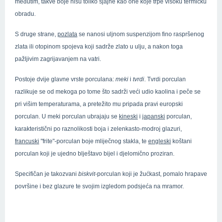
međutim, takve boje nisu toliko sjajne kao one koje trpe visoku termičku
obradu.
S druge strane,
pozlata
se nanosi uljnom suspenzijom fino raspršenog
zlata ili otopinom spojeva koji sadrže zlato u ulju, a nakon toga
pažljivim zagrijavanjem na vatri.
Postoje dvije glavne vrste porculana:
meki
i
tvrdi
. Tvrdi porculan
razlikuje se od mekoga po tome što sadrži veći udio kaolina i peče se
pri višim temperaturama, a pretežito mu pripada pravi europski
porculan. U meki porculan ubrajaju se
kineski
i
japanski
porculan,
karakteristični po raznolikosti boja i zelenkasto-modroj glazuri,
francuski
"frite"-porculan boje mliječnog stakla, te
engleski
koštani
porculan koji je ujedno blještavo bijel i djelomično proziran.
Specifičan je takozvani
biskvit
-porculan koji je žućkast, pomalo hrapave
površine i bez glazure te svojim izgledom podsjeća na mramor.