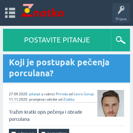
Prijava
POSTAVITE PITANJE
Koji je postupak pečenja
porculana?
27.09.2020.
pitanje
u rubrici
Priroda
od
Lovro Gorup
11.11.2020.
promjena rubrike
od
Znatko
Tražim kratki opis pečenja i obrade
porculana.