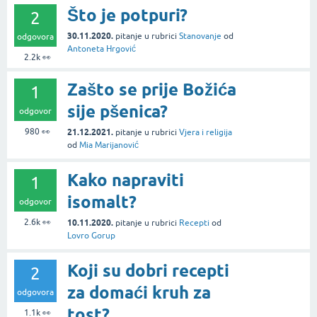
Što je potpuri?
2
30.11.2020.
pitanje
u rubrici
Stanovanje
od
odgovora
Antoneta Hrgović
2.2k
👀
Zašto se prije Božića
1
sije pšenica?
odgovor
980
👀
21.12.2021.
pitanje
u rubrici
Vjera i religija
od
Mia Marijanović
Kako napraviti
1
isomalt?
odgovor
2.6k
👀
10.11.2020.
pitanje
u rubrici
Recepti
od
Lovro Gorup
Koji su dobri recepti
2
za domaći kruh za
odgovora
tost?
1.1k
👀