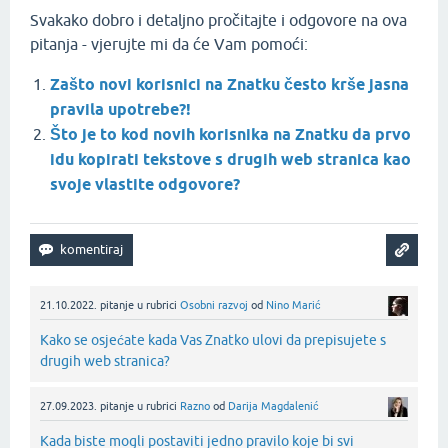
Svakako dobro i detaljno pročitajte i odgovore na ova
pitanja - vjerujte mi da će Vam pomoći:
Zašto novi korisnici na Znatku često krše jasna
pravila upotrebe?!
Što je to kod novih korisnika na Znatku da prvo
idu kopirati tekstove s drugih web stranica kao
svoje vlastite odgovore?
21.10.2022.
pitanje
u rubrici
Osobni razvoj
od
Nino Marić
Kako se osjećate kada Vas Znatko ulovi da prepisujete s
drugih web stranica?
27.09.2023.
pitanje
u rubrici
Razno
od
Darija Magdalenić
Kada biste mogli postaviti jedno pravilo koje bi svi