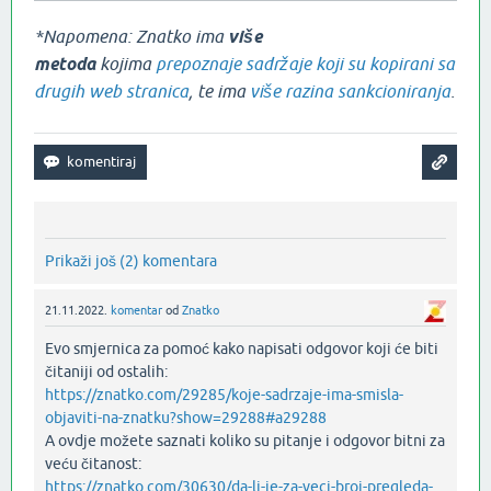
*Napomena: Znatko ima
više
metoda
kojima
prepoznaje sadržaje koji su kopirani sa
drugih web stranica
, te ima
više razina sankcioniranja
.
Prikaži još (2) komentara
21.11.2022.
komentar
od
Znatko
Evo smjernica za pomoć kako napisati odgovor koji će biti
čitaniji od ostalih:
https://znatko.com/29285/koje-sadrzaje-ima-smisla-
objaviti-na-znatku?show=29288#a29288
A ovdje možete saznati koliko su pitanje i odgovor bitni za
veću čitanost:
https://znatko.com/30630/da-li-je-za-veci-broj-pregleda-