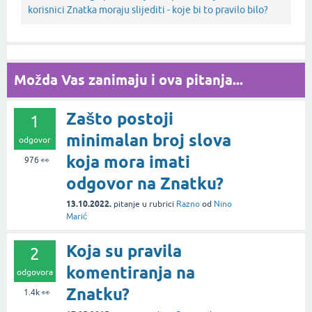
korisnici Znatka moraju slijediti - koje bi to pravilo bilo?
Možda Vas zanimaju i ova pitanja...
Zašto postoji
1
minimalan broj slova
odgovor
koja mora imati
976
👀
odgovor na Znatku?
13.10.2022.
pitanje
u rubrici
Razno
od
Nino
Marić
Koja su pravila
2
komentiranja na
odgovora
Znatku?
1.4k
👀