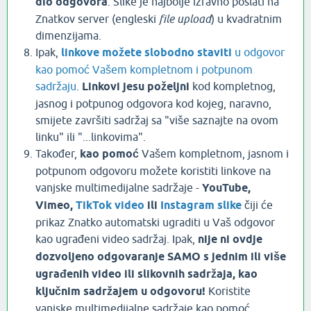
dio odgovora
. Slike je najbolje izravno poslati na
Znatkov server (engleski
file upload
) u kvadratnim
dimenzijama.
Ipak,
linkove možete slobodno staviti
u odgovor
kao pomoć Vašem kompletnom i potpunom
sadržaju
.
Linkovi jesu poželjni
kod kompletnog,
jasnog i potpunog odgovora kod kojeg, naravno,
smijete završiti sadržaj sa "više saznajte na ovom
linku" ili "...linkovima".
Također,
kao pomoć
Vašem kompletnom, jasnom i
potpunom odgovoru možete koristiti linkove na
vanjske multimedijalne sadržaje -
YouTube,
Vimeo,
TikTok video
ili
Instagram slike
čiji će
prikaz Znatko automatski ugraditi u Vaš odgovor
kao ugrađeni video sadržaj. Ipak,
nije ni ovdje
dozvoljeno odgovaranje SAMO s jednim ili više
ugrađenih video ili slikovnih sadržaja, kao
ključnim sadržajem u odgovoru!
Koristite
vanjske multimedijalne sadržaje kao pomoć