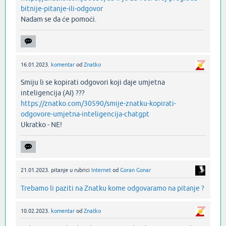
bitnije-pitanje-ili-odgovor
Nadam se da će pomoći.‌
16.01.2023.
komentar
od
Znatko
Smiju li se kopirati odgovori koji daje umjetna
inteligencija (AI) ???
https://znatko.com/30590/smije-znatku-kopirati-
odgovore-umjetna-inteligencija-chatgpt
Ukratko - NE!‌
21.01.2023.
pitanje
u rubrici
Internet
od
Goran Gonar
Trebamo li paziti na Znatku kome odgovaramo na pitanje ?
10.02.2023.
komentar
od
Znatko