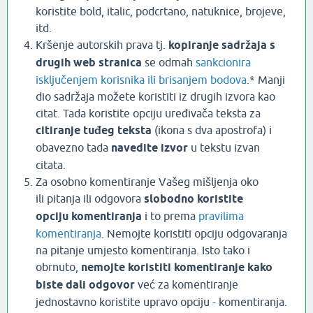
koristite bold, italic, podcrtano, natuknice, brojeve,
itd.
Kršenje autorskih prava tj.
kopiranje sadržaja s
drugih web stranica
se odmah
sankcionira
isključenjem korisnika ili brisanjem bodova
.* Manji
dio sadržaja možete koristiti iz drugih izvora kao
citat. Tada koristite opciju uređivača teksta za
citiranje tuđeg teksta
(ikona s dva apostrofa) i
obavezno tada
navedite izvor
u tekstu izvan
citata.
Za osobno komentiranje Vašeg mišljenja oko
ili pitanja ili odgovora
slobodno koristite
opciju komentiranja
i to prema
pravilima
komentiranja
. Nemojte koristiti opciju odgovaranja
na pitanje umjesto komentiranja. Isto tako i
obrnuto,
nemojte koristiti komentiranje kako
biste dali odgovor
već za komentiranje
jednostavno koristite upravo opciju - komentiranja.