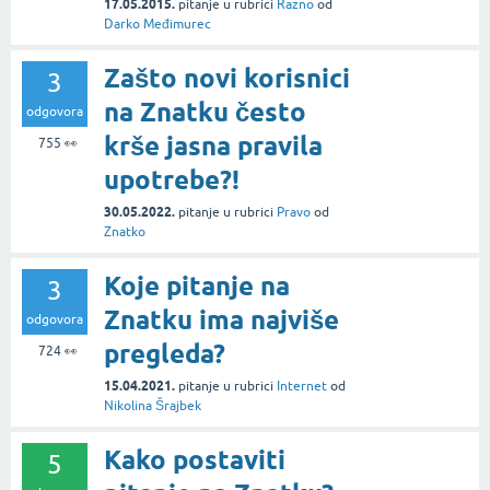
17.05.2015.
pitanje
u rubrici
Razno
od
Darko Međimurec
Zašto novi korisnici
3
na Znatku često
odgovora
krše jasna pravila
755
👀
upotrebe?!
30.05.2022.
pitanje
u rubrici
Pravo
od
Znatko
Koje pitanje na
3
Znatku ima najviše
odgovora
pregleda?
724
👀
15.04.2021.
pitanje
u rubrici
Internet
od
Nikolina Šrajbek
Kako postaviti
5