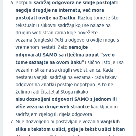
Potpuni
sadržaj odgovora ne smije postojati
negdje drugdje na internetu, već mora
postojati ovdje na Znatku
. Razlog tome je što
tekstualni i slikovni sadržaji koji se nalaze na
drugim web stranicama koje povežete
vezama (engleski
link
) u odgovoru ovdje mogu s
vremenom nestati. Zato
nemojte
odgovarati SAMO sa riječima poput "sve o
tome saznajte na ovom linku"
i slično. Isto je i sa
vezanim slikama sa drugih web stranica. Kada
nestanu vanjski sadržaji na vezama - tada takav
odgovor na Znatku postaje nepotpun. A to ne
želimo radi čitatelja! Stoga nikako
nisu dozvoljeni odgovori SAMO s jednom ili
više veza na druge web stranice
kao ključnim
sadržajem cijelog ili dijela odgovora.
Nije dozvoljeno ni postavljanje vezanih
vanjskih
slika s tekstom u slici, gdje je tekst u slici bitan