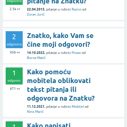
pitanje na Znatku?
odgovora
2.5k
👀
22.04.2015.
pitanje
u rubrici
Razno
od
Zoran Jurić
Znatko, kako Vam se
2
čine moji odgovori?
odgovora
456
👀
14.10.2022.
pitanje
u rubrici
Posao
od
Borna Matić
Kako pomoću
1
mobitela oblikovati
odgovor
tekst pitanja ili
671
👀
odgovora na Znatku?
11.12.2021.
pitanje
u rubrici
Mobitel
od
Nino Marić
Kako napisati
1