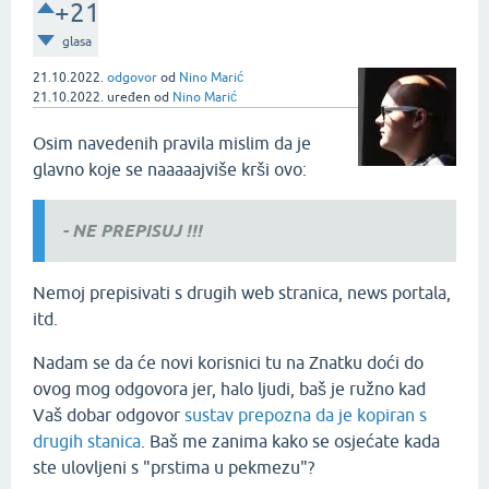
+21
glasa
21.10.2022.
odgovor
od
Nino Marić
21.10.2022.
uređen
od
Nino Marić
Osim navedenih pravila mislim da je
glavno koje se naaaaajviše krši ovo:
- NE PREPISUJ !!!
Nemoj prepisivati s drugih web stranica, news portala,
itd.
Nadam se da će novi korisnici tu na Znatku doći do
ovog mog odgovora jer, halo ljudi, baš je ružno kad
Vaš dobar odgovor
sustav prepozna da je kopiran s
drugih stanica
. Baš me zanima kako se osjećate kada
ste ulovljeni s "prstima u pekmezu"?