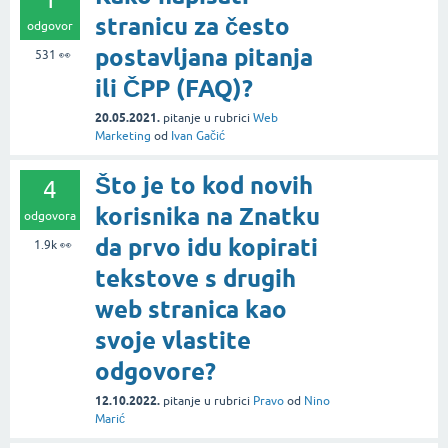
stranicu za često
odgovor
postavljana pitanja
531
👀
ili ČPP (FAQ)?
20.05.2021.
pitanje
u rubrici
Web
Marketing
od
Ivan Gačić
Što je to kod novih
4
korisnika na Znatku
odgovora
da prvo idu kopirati
1.9k
👀
tekstove s drugih
web stranica kao
svoje vlastite
odgovore?
12.10.2022.
pitanje
u rubrici
Pravo
od
Nino
Marić