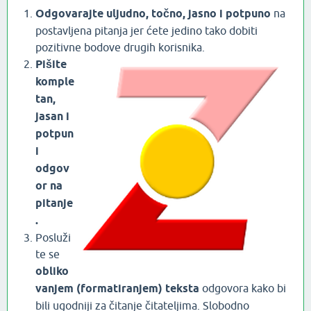
Odgovarajte uljudno, točno, jasno i potpuno
na
postavljena pitanja jer ćete jedino tako dobiti
pozitivne bodove drugih korisnika.
Pišite
komple
tan,
jasan i
potpun
i
odgov
or na
pitanje
.
Posluži
te se
obliko
vanjem (formatiranjem) teksta
odgovora kako bi
bili ugodniji za čitanje čitateljima. Slobodno