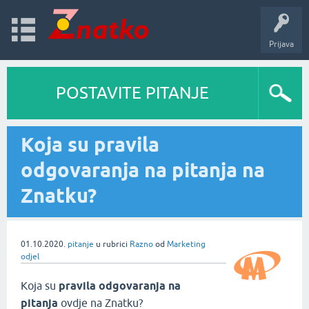
Prijava
POSTAVITE PITANJE
Koja su pravila
odgovaranja na pitanja na
Znatku?
01.10.2020.
pitanje
u rubrici
Razno
od
Marketing
odjel
Koja su
pravila odgovaranja na
pitanja
ovdje na Znatku?