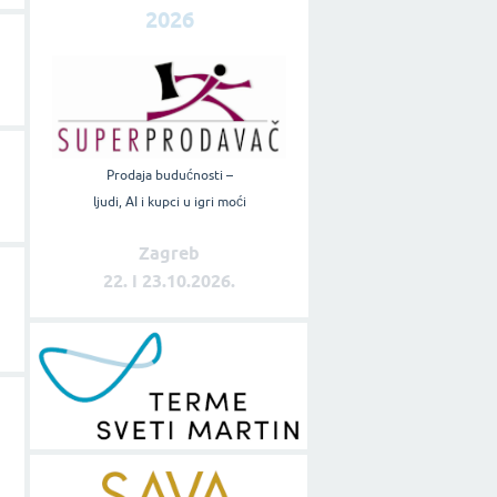
2026
Prodaja budućnosti –
ljudi, AI i kupci u igri moći
Zagreb
22. i 23.10.2026.