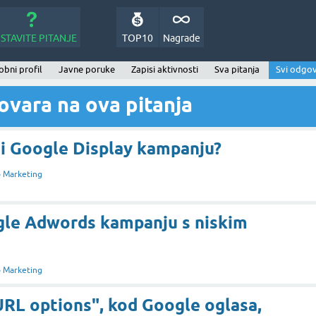
STAVITE PITANJE
TOP10
Nagrade
bni profil
Javne poruke
Zapisi aktivnosti
Sva pitanja
Svi odgov
ovara na ova pitanja
ti Google Display kampanju?
 Marketing
gle Adwords kampanju s niskim
 Marketing
RL options", kod Google oglasa,