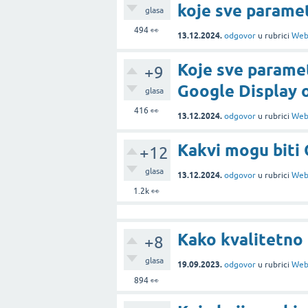
koje sve parame
glasa
494
👀
13.12.2024.
odgovor
u rubrici
Web
Koje sve parame
+9
Google Display 
glasa
416
👀
13.12.2024.
odgovor
u rubrici
Web
Kakvi mogu biti 
+12
glasa
13.12.2024.
odgovor
u rubrici
Web
1.2k
👀
Kako kvalitetno 
+8
glasa
19.09.2023.
odgovor
u rubrici
Web
894
👀