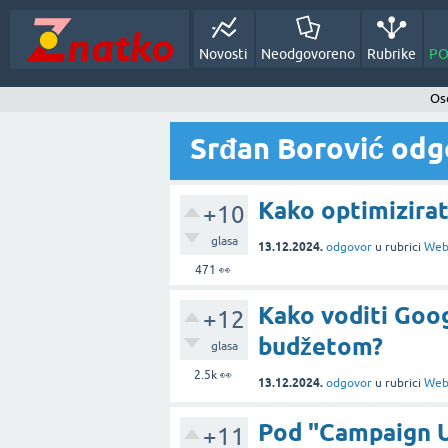
Novosti
Neodgovoreno
Rubrike
PO
Oso
Srđan Borović odg
Kako optimizira
+10
glasa
13.12.2024.
odgovor
u rubrici
Web
471
👀
Kako voditi Goo
+12
budžetom?
glasa
2.5k
👀
13.12.2024.
odgovor
u rubrici
Web
Pod "Campaign U
+11