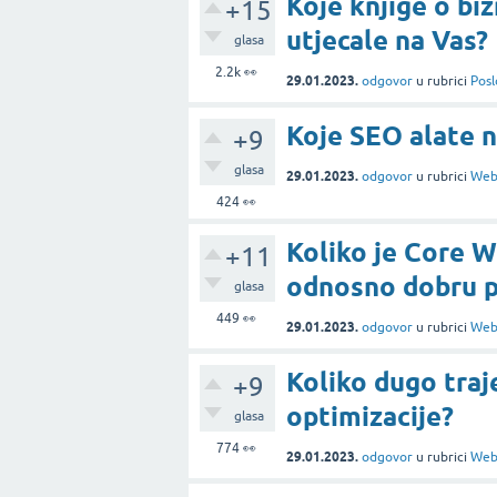
Koje knjige o biz
+15
utjecale na Vas?
glasa
2.2k
👀
29.01.2023.
odgovor
u rubrici
Posl
Koje SEO alate n
+9
glasa
29.01.2023.
odgovor
u rubrici
Web
424
👀
Koliko je Core W
+11
odnosno dobru po
glasa
449
👀
29.01.2023.
odgovor
u rubrici
Web
Koliko dugo traj
+9
optimizacije?
glasa
774
👀
29.01.2023.
odgovor
u rubrici
Web