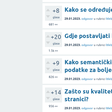
Kako se određuj
+8
glasa
29.01.2023.
odgovor
u rubrici
Web
681
👀
Gdje postavljati
+20
glasa
29.01.2023.
odgovor
u rubrici
Web
1.5k
👀
Kako semantički 
+9
podatke za bolje 
glasa
826
👀
29.01.2023.
odgovor
u rubrici
Web
Zašto su kvalite
+14
stranici?
glasa
956
👀
29.01.2023.
odgovor
u rubrici
Web