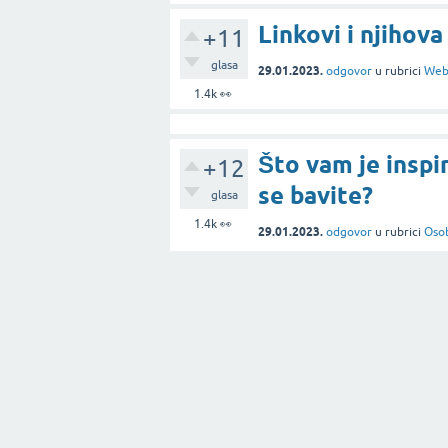
Linkovi i njihov
+11
glasa
29.01.2023.
odgovor
u rubrici
Web
1.4k
👀
Što vam je inspi
+12
se bavite?
glasa
1.4k
👀
29.01.2023.
odgovor
u rubrici
Osob