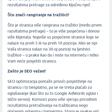
rezultatima pretrage za određenu ključnu riječ.
Što znači rangiranje na tražilici?
Što je stranica više rangirana na tražilici (među prvim
razultatima pretrage) – to je više posjećena i donosi
više klijenata. Najviše su posjećene stranice koje se
nalaze na prvih 5 ili na prvih 10 pozicija. Ako se npr.
Vaša stranica nalazi na 30-oj poziciji na ljestvici
tražilice – u praksi kao da i niste na internetu i nitko
Vam neće posjetiti stranicu.
Zašto je SEO važan?
SEO optimizacija pomaže privući posjetitelje na
stranicu i to besplatno, pa se ne treba plaćati za
oglašavanje (kao što su to Google AdWords oglasi i
slični servisi). Korisnici puno više vjeruju prirodnim
rezultatima pretraživanja na tražilicama nego
plaćenim oglasima i bannerima. Stoga je ovakav vid