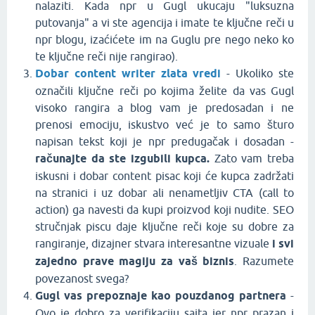
nalaziti. Kada npr u Gugl ukucaju "luksuzna
putovanja" a vi ste agencija i imate te ključne reči u
npr blogu, izaćićete im na Guglu pre nego neko ko
te ključne reči nije rangirao).
Dobar content writer zlata vredi
- Ukoliko ste
označili ključne reči po kojima želite da vas Gugl
visoko rangira a blog vam je predosadan i ne
prenosi emociju, iskustvo već je to samo šturo
napisan tekst koji je npr predugačak i dosadan -
računajte da ste izgubili kupca.
Zato vam treba
iskusni i dobar content pisac koji će kupca zadržati
na stranici i uz dobar ali nenametljiv CTA (call to
action) ga navesti da kupi proizvod koji nudite. SEO
stručnjak piscu daje ključne reči koje su dobre za
rangiranje, dizajner stvara interesantne vizuale
i svi
zajedno prave magiju za vaš biznis
. Razumete
povezanost svega?
Gugl vas prepoznaje kao pouzdanog partnera
-
Ovo je dobro za verifikaciju sajta jer npr prazan i