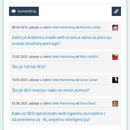
08.04.2014.
pitanje
u rubrici
Web Marketing
od
Marinko Zadro
Zašto je kvaliteta izrade web stranica važna za poziciju
unutar rezultata pretrage?
13.02.2023.
pitanje
u rubrici
Web Marketing
od
Mila Validžić
Što je TikTok SEO?
14.03.2023.
pitanje
u rubrici
Web Marketing
od
Goran Gonar
Što je SEO revizija i kako mi može pomoći?
03.06.2025.
pitanje
u rubrici
Web Marketing
od
Dario Barić
Kako uz SEO optimizirati web trgovinu za tražilice i
istovremeno za - AI, umjetnu inteligenciju?