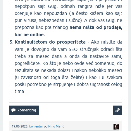
nepotpun sajt Gugl odmah rangira niže jer vas
ocenjuje kao nepouzdan (ja često kažem kao sajt
pun virusa, nebezbedan i slično). A dok vas Gugl ne
prepozna kao pouzdanog
nema ništa od prodaje,
bar ne online.
Kontinuitetom do prosperiteta -
Ako mislite da
vam je dovoljno da vam SEO stručnjak odradi šta
treba za mesec dana a onda da nastavite sami,
pogrešićete. Ko što je neko ovde već pomenuo, do
rezultata se nekada dolazi i nakon nekoliko meseci
(u zavisnosti od toga šta želite) i kao i u svakom
poslu potrebno je strpljenje i dobra uigranost celog
tima.
19.06.2025.
komentar
od
Nino Marić