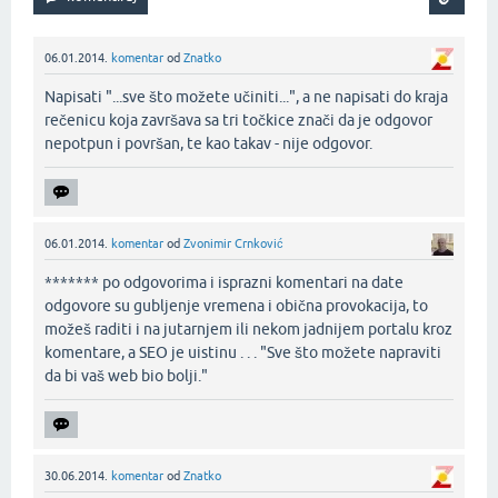
06.01.2014.
komentar
od
Znatko
Napisati "...sve što možete učiniti...", a ne napisati do kraja
rečenicu koja završava sa tri točkice znači da je odgovor
nepotpun i površan, te kao takav - nije odgovor.‌
06.01.2014.
komentar
od
Zvonimir Crnković
******* po odgovorima i isprazni komentari na date
odgovore su gubljenje vremena i obična provokacija, to
možeš raditi i na jutarnjem ili nekom jadnijem portalu kroz
komentare, a SEO je uistinu . . . "Sve što možete napraviti
da bi vaš web bio bolji."‌
30.06.2014.
komentar
od
Znatko