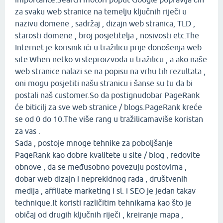
za svaku web stranice na temelju ključnih riječi u
nazivu domene , sadržaj , dizajn web stranica, TLD ,
starosti domene
, broj posjetitelja , nosivosti etc.The
Internet je korisnik ići u tražilicu prije donošenja web
site.When netko vrsteproizvoda u tražilicu , a ako naše
web stranice nalazi se na popisu na vrhu tih rezultata ,
oni mogu posjetiti
našu stranicu i šanse su tu da bi
postali naš customer.So da postignudobar PageRank
će biticilj za sve web stranice / blogs.PageRank kreće
se od 0 do 10.The više rang u tražilicamaviše koristan
za vas .
Sada , postoje mnoge tehnike za poboljšanje
PageRank kao dobre kvalitete u site / blog , redovite
obnove , da se međusobno povezuju postovima ,
dobar web dizajn i neprekidnog rada , društvenih
medija , affiliate marketing i sl. i SEO je jedan takav
technique.It koristi različitim tehnikama kao što je
običaj
od drugih ključnih riječi , kreiranje mapa ,