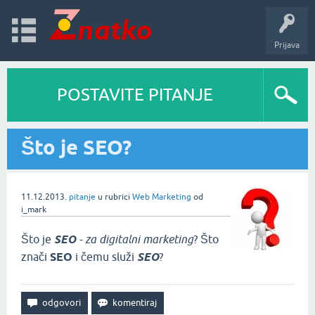
Prijava
POSTAVITE PITANJE
Što je SEO?
11.12.2013.
pitanje
u rubrici
Web Marketing
od
i_mark
Što je
SEO
- za digitalni marketing
? Što
znači
SEO
i čemu služi
SEO
?