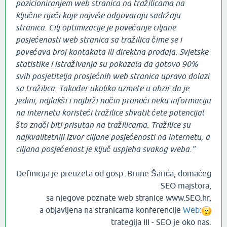
pozicioniranjem web stranica na tražilicama na
ključne riječi koje najviše odgovaraju sadržaju
stranica. Cilj optimizacije je povećanje ciljane
posjećenosti web stranica sa tražilica čime se i
povećava broj kontakata ili direktna prodaja. Svjetske
statistike i istraživanja su pokazala da gotovo 90%
svih posjetitelja prosjećnih web stranica upravo dolazi
sa tražilica. Također ukoliko uzmete u obzir da je
jedini, najlakši i najbrži način pronaći neku informaciju
na internetu koristeći tražilice shvatit ćete potencijal
što znači biti prisutan na tražilicama. Tražilice su
najkvalitetniji izvor ciljane posjećenosti na internetu, a
ciljana posjećenost je ključ uspjeha svakog weba."
Definicija je preuzeta od gosp. Brune Šarića, domaćeg
SEO majstora,
sa njegove poznate web stranice www.SEO.hr,
a objavljena na stranicama konferencije
Web:
trategija III - SEO je oko nas.