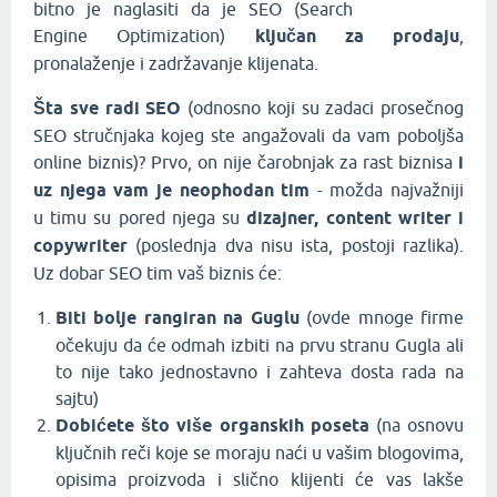
bitno je naglasiti da je SEO (Search
Engine Optimization)
ključan za prodaju
,
pronalaženje i zadržavanje klijenata.
Šta sve radi SEO
(odnosno koji su zadaci prosečnog
SEO stručnjaka kojeg ste angažovali da vam poboljša
online biznis)? Prvo, on nije čarobnjak za rast biznisa
i
uz njega vam je neophodan tim
- možda najvažniji
u timu su pored njega su
dizajner,
content writer i
copywriter
(poslednja dva nisu ista, postoji razlika).
Uz dobar SEO tim vaš biznis će:
Biti bolje rangiran na Guglu
(ovde mnoge firme
očekuju da će odmah izbiti na prvu stranu Gugla ali
to nije tako jednostavno i zahteva dosta rada na
sajtu)
Dobićete što više organskih poseta
(na osnovu
ključnih reči koje se moraju naći u vašim blogovima,
opisima proizvoda i slično klijenti će vas lakše