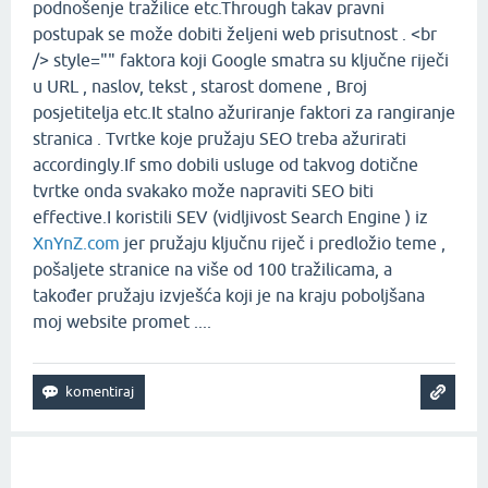
podnošenje tražilice etc.Through takav pravni
postupak se može dobiti željeni web prisutnost . <br
/> style="" faktora koji Google smatra su ključne riječi
u URL , naslov, tekst , starost domene ,
Broj
posjetitelja etc.It stalno ažuriranje faktori za rangiranje
stranica .
Tvrtke koje pružaju SEO treba ažurirati
accordingly.If smo dobili usluge od takvog dotične
tvrtke onda svakako može napraviti SEO biti
effective.I koristili SEV (vidljivost Search Engine ) iz
XnYnZ.com
jer pružaju ključnu riječ i predložio teme
,
pošaljete stranice na više od 100 tražilicama, a
također pružaju izvješća koji je na kraju poboljšana
moj website promet .
...