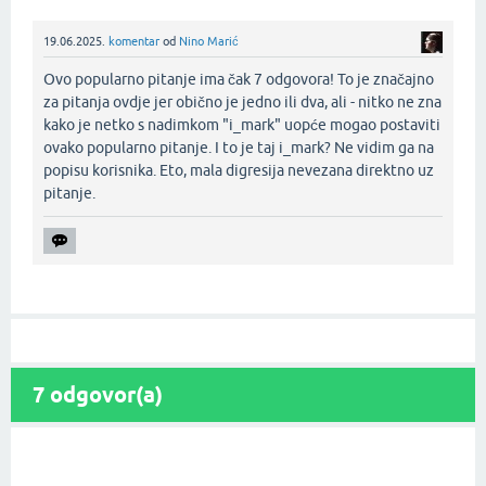
19.06.2025.
komentar
od
Nino Marić
Ovo popularno pitanje ima čak 7 odgovora! To je značajno
za pitanja ovdje jer obično je jedno ili dva, ali - nitko ne zna
kako je netko s nadimkom "i_mark" uopće mogao postaviti
ovako popularno pitanje. I to je taj i_mark? Ne vidim ga na
popisu korisnika. Eto, mala digresija nevezana direktno uz
pitanje.‌
7
odgovor(a)