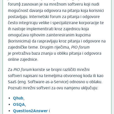
forum
)
zasnovan je na mrežnom softveru koji nudi
mogućnost davanja odgovora na pitanja koja korisnici
postavljaju. Internetski forum za pitanja i odgovore
često integriraju velike i specijalizirane korporacije te
ih nastoje implementirati kroz zajednicu koja
omogućava njihovim zainteresiranim kupcima
(korisnicima) da raspravljaju kroz pitanja i odgovore na
zajedničke teme. Drugim riječima,
PiO forum
je pretraživa baza znanja u obliku pitanja i odgovora
online zajednice.
Za
PiO forum
koriste se brojni različiti mrežni
softveri napisani na temeljima otvorenog koda ili kao
SaaS (eng. Software-as-a-Service) odnosno u oblaku.
Poznati mrežni softveri za ovu namjenu uključuju:
Qhub
,
OSQA
,
Question2Answer
i