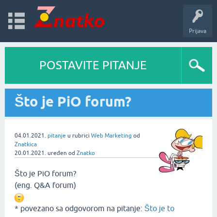
Prijava
POSTAVITE PITANJE
Što je PiO forum?
04.01.2021.
pitanje
u rubrici
Web Marketing
od
Znatkica
20.01.2021.
uređen
od
Znatko
Što je PiO forum?
(eng. Q&A forum)
* povezano sa odgovorom na pitanje:
Što je to