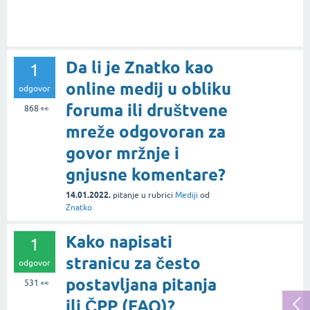
Da li je Znatko kao
1
online medij u obliku
odgovor
foruma ili društvene
868
👀
mreže odgovoran za
govor mržnje i
gnjusne komentare?
14.01.2022.
pitanje
u rubrici
Mediji
od
Znatko
Kako napisati
1
stranicu za često
odgovor
postavljana pitanja
531
👀
ili ČPP (FAQ)?