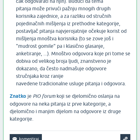
čak odgovarati na njih). Budući da tema
pitanja može privući pažnju mnogih drugih
korisnika zajednice, a za razliku od stručnih
pojedinačnih mišljenja iz prethodne kategorije,
postavljač pitanja najvjerojatnije očekuje korist od
mišljenja mnoštva korisnika (to se zove još i
"mudrost gomile" pa i klasično glasanje,
anketiranje, ...). Mnoštvo odgovora koje pri tome se
dobiva od velikog broja ljudi, znanstveno je
dokazano, da često nadmašuje odgovore
stručnjaka kroz ranije
navedene tradicionalne usluge pitanja i odgovora.
Znatko
je
PiO forum
koji se djelomično oslanja na
odgovore na neka pitanja iz prve kategorije, a
djelomično i manjim dijelom na odgovore iz druge
kategorije.