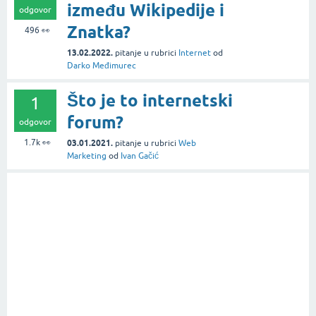
između Wikipedije i
odgovor
Znatka?
496
👀
13.02.2022.
pitanje
u rubrici
Internet
od
Darko Međimurec
Što je to internetski
1
forum?
odgovor
1.7k
👀
03.01.2021.
pitanje
u rubrici
Web
Marketing
od
Ivan Gačić