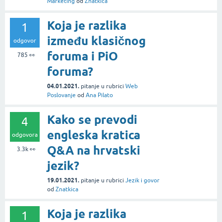
Marketing
od
Znatkica
Koja je razlika
1
između klasičnog
odgovor
foruma i PiO
785
👀
foruma?
04.01.2021.
pitanje
u rubrici
Web
Poslovanje
od
Ana Pilato
Kako se prevodi
4
engleska kratica
odgovora
Q&A na hrvatski
3.3k
👀
jezik?
19.01.2021.
pitanje
u rubrici
Jezik i govor
od
Znatkica
Koja je razlika
1