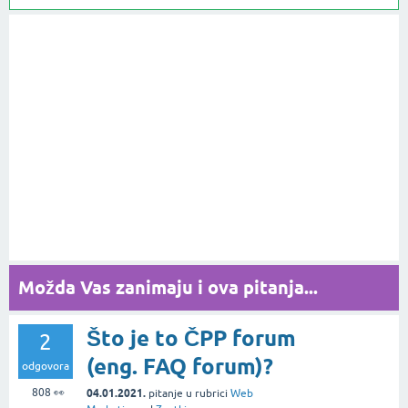
Možda Vas zanimaju i ova pitanja...
Što je to ČPP forum
2
(eng. FAQ forum)?
odgovora
808
👀
04.01.2021.
pitanje
u rubrici
Web