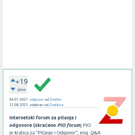
+19
glasa
04.01.2021.
odgovor
od
Znatko
12.08.2021.
odabran
od
Znatkica
Internetski forum za pitanja i
odgovore (skraćeno
PiO forum
;
PiO
je kratica za "Pitanje i Odgovor"; eng. Q&A