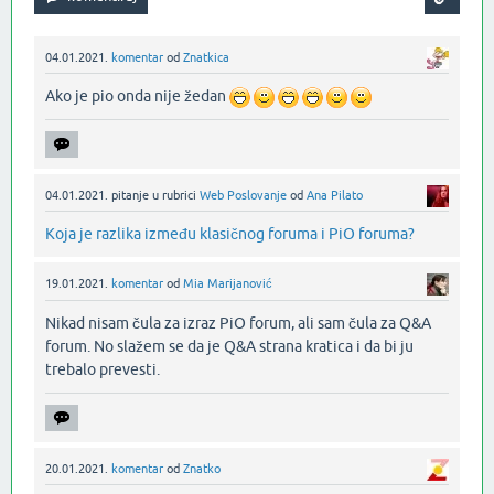
04.01.2021.
komentar
od
Znatkica
Ako je pio onda nije žedan
04.01.2021.
pitanje
u rubrici
Web Poslovanje
od
Ana Pilato
Koja je razlika između klasičnog foruma i PiO foruma?
19.01.2021.
komentar
od
Mia Marijanović
Nikad nisam čula za izraz PiO forum, ali sam čula za Q&A
forum. No slažem se da je Q&A strana kratica i da bi ju
trebalo prevesti.‌
20.01.2021.
komentar
od
Znatko