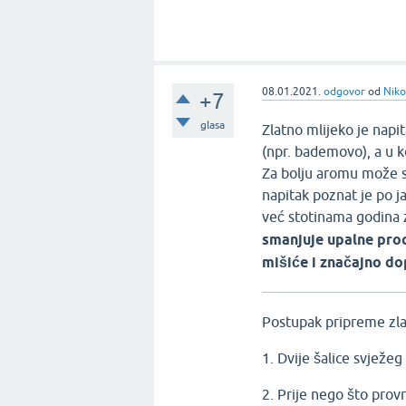
08.01.2021.
odgovor
od
Niko
+7
glasa
Zlatno mlijeko je napit
(npr. bademovo), a u 
Za bolju aromu može se
napitak poznat je po ja
već stotinama godina 
smanjuje upalne proce
mišiće i značajno dop
Postupak pripreme zlat
1. Dvije šalice svježeg
2. Prije nego što provr