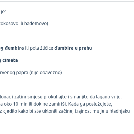
je:
kokosovo ili bademovo)
eg đumbira
ili pola žličice
đumbira u prahu
g cimeta
rvenog papra (nije obavezno)
 lonac i zatim smjesu prokuhajte i smanjite da lagano vrije.
a oko 10 min ili dok ne zamiriši. Kada ga poslužujete,
 cjedilo kako bi ste uklonili začine, trajnost mu je u hladnjaku