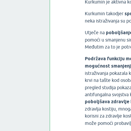
Kurkumin je aktivna 
Kurkumin takodjer
sp
neka istraživanja su p
Utječe na
poboljšanj
pomoći u smanjenu si
Međutim za to je potre
Podržava funkciju m
mogućnost smanjenja
istraživanja pokazala
krvi na tašte kod osoba
pregled studija pokaza
antifungalna svojstva 
poboljšava zdravlje 
zdravlja kostiju, mnoga
korisni za zdravlje kost
može pomoći probavi