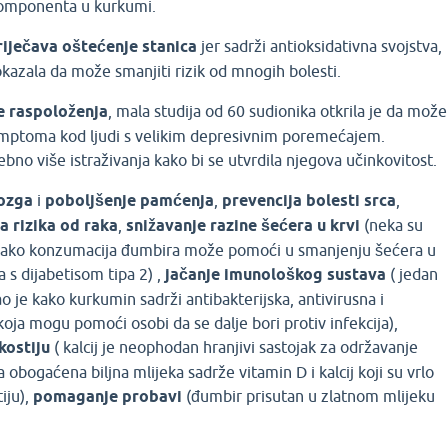
komponenta u kurkumi.
riječava oštećenje stanica
jer sadrži antioksidativna svojstva,
okazala da može smanjiti rizik od mnogih bolesti.
e raspoloženja
, mala studija od 60 sudionika otkrila je da može
mptoma kod ljudi s velikim depresivnim poremećajem.
bno više istraživanja kako bi se utvrdila njegova učinkovitost.
ozga
i
poboljšenje pamćenja
,
prevencija bolesti srca
,
 rizika od raka
,
snižavanje razine šećera u krvi
(neka su
 kako konzumacija đumbira može pomoći u smanjenju šećera u
 s dijabetisom tipa 2) ,
jačanje imunološkog sustava
( jedan
o je kako kurkumin sadrži antibakterijska, antivirusna i
koja mogu pomoći osobi da se dalje bori protiv infekcija),
kostiju
( kalcij je neophodan hranjivi sastojak za održavanje
 obogaćena biljna mlijeka sadrže vitamin D i kalcij koji su vrlo
iju),
pomaganje probavi
(đumbir prisutan u zlatnom mlijeku
)