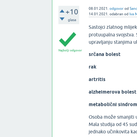
08.01.2021.
odgovor
od
San
+10
14.01.2021.
odabran
od
Iva 
glasa
Sastojci zlatnog mlijek
protuupalna svojstva. 
upravljanju stanjima uk
Najbolji odgovor
srčana bolest
rak
artritis
alzheimerova boles
metabolični sindro
Osoba može smanjiti u
Mala studija od 45 su
jednako učinkovita kao