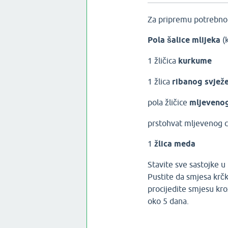
Za pripremu potrebno 
Pola šalice mlijeka
(
1 žličica
kurkume
1 žlica
ribanog svjež
pola žličice
mljeveno
prstohvat mljevenog c
1
žlica meda
Stavite sve sastojke u
Pustite da smjesa krčk
procijedite smjesu kroz
oko 5 dana.