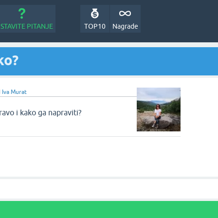
STAVITE PITANJE
TOP10
Nagrade
ko?
d
Iva Murat
ravo i kako ga napraviti?