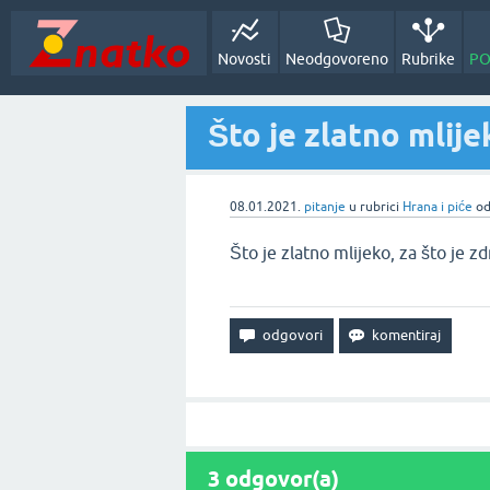
Novosti
Neodgovoreno
Rubrike
PO
Što je zlatno mlije
08.01.2021.
pitanje
u rubrici
Hrana i piće
o
Što je zlatno mlijeko, za što je zd
3
odgovor(a)