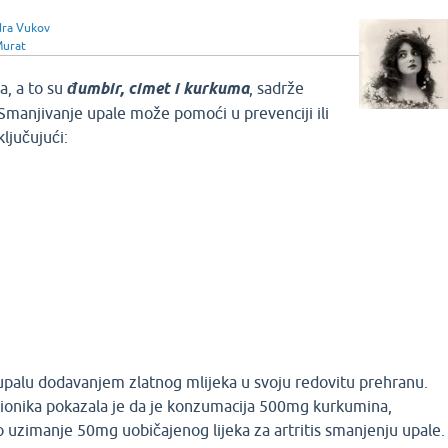
dra Vukov
Murat
a, a to su
đumbir, cimet i kurkuma
, sadrže
Smanjivanje upale može pomoći u prevenciji ili
ljučujući:
t
m
palu dodavanjem zlatnog mlijeka u svoju redovitu prehranu.
dionika pokazala je da je konzumacija 500mg kurkumina,
 uzimanje 50mg uobičajenog lijeka za artritis smanjenju upale.