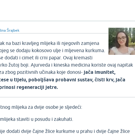
lina Šrajbek
ak na bazi kravljeg mlijeka ili njegovih zamjena
kojeg se dodaju kokosovo ulje i mljevena kurkuma.
 dodati i cimet ili crni papar. Ovaj kremasti
rko žutoj boji. Ajurveda i kineska medicina koriste ovaj napitak
za zbog pozitivnih učinaka koje donosi-
jača imunitet,
se u tijelu, poboljšava probavni sustav, čisti krv, jača
rinosi regeneraciji jetre.
nog mlijeka za dvije osobe je sljedeći:
 mlijeka staviti u posudu i zakuhati.
ije dodati dvije čajne žlice kurkume u prahu i dvije čajne žlice