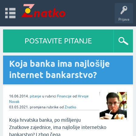
Prijava
POSTAVITE PITANJE
Koja banka ima najlošije
internet bankarstvo?
16.06.2014.
pitanje
u rubrici
Financije
od
Hrvoje
Novak
03.05.2021.
promjena rubrike
od
Znatko
Koja hrvatska banka, po mišljenju
Znatkove zajednice, ima najlošije internetsko
bankarstvo? I zbog čega.