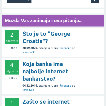
Možda Vas zanimaju i ova pitanja...
Što je to "George
2
Croatia"?
odgovora
1.2k
👀
28.09.2020.
pitanje
u rubrici
Financije
od
Ivan Gačić
Koja banka ima
4
najbolje internet
odgovora
bankarstvo?
3.1k
👀
04.12.2014.
pitanje
u rubrici
Financije
od
Maja Kos
Zašto se internet
1