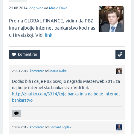
21.08.2014.
odgovor
od
Mario Daka
Prema GLOBAL FINANCE, vidim da PBZ
ima najbolje internet bankarstvo kod nas
u Hrvatskoj. Vidi
link
.
23.03.2015.
komentar
od
Mario Daka
Dodao bih i da je PBZ osvojio nagradu Masterweb 2015 za
najbolje internetsko bankarstvo. Vidi link:
http://znatko.com/3314/koja-banka-ima-najbolje-internet-
bankarstvo
10.06.2015.
komentar
od
Bernard Toplak