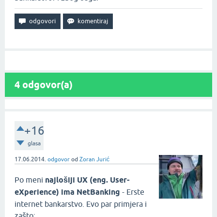
4
odgovor(a)
+16
glasa
17.06.2014.
odgovor
od
Zoran Jurić
Po meni
najlošiji UX (eng. User-
eXperience) ima NetBanking
- Erste
internet bankarstvo. Evo par primjera i
zašto: