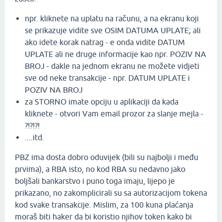
npr. kliknete na uplatu na računu, a na ekranu koji
se prikazuje vidite sve OSIM DATUMA UPLATE; ali
ako idete korak natrag - e onda vidite DATUM
UPLATE ali ne druge informacije kao npr. POZIV NA
BROJ - dakle na jednom ekranu ne možete vidjeti
sve od neke transakcije - npr. DATUM UPLATE i
POZIV NA BROJ
za STORNO imate opciju u aplikaciji da kada
kliknete - otvori Vam email prozor za slanje mejla -
?!?!?!
....itd.
PBZ ima dosta dobro oduvijek (bili su najbolji i među
prvima), a RBA isto, no kod RBA su nedavno jako
boljšali bankarstvo i puno toga imaju, lijepo je
prikazano, no zakomplicirali su sa autorizacijom tokena
kod svake transakcije. Mislim, za 100 kuna plaćanja
moraš biti haker da bi koristio njihov token kako bi