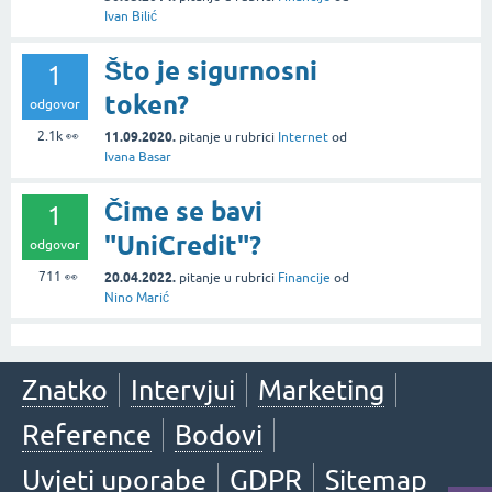
Ivan Bilić
Što je sigurnosni
1
token?
odgovor
2.1k
👀
11.09.2020.
pitanje
u rubrici
Internet
od
Ivana Basar
Čime se bavi
1
"UniCredit"?
odgovor
711
👀
20.04.2022.
pitanje
u rubrici
Financije
od
Nino Marić
Znatko
Intervjui
Marketing
Reference
Bodovi
Uvjeti uporabe
GDPR
Sitemap