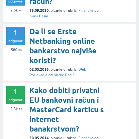
račun?
odgovor
2.6k
👀
13.09.2020.
pitanje
u rubrici
Financije
od
Ivana Basar
Da li se Erste
1
Netbanking online
odgovor
bankarstvo najviše
580
👀
koristi?
02.03.2016.
pitanje
u rubrici
Web
Poslovanje
od
Marko Radić
Kako dobiti privatni
1
EU bankovni račun i
odgovor
MasterCard karticu s
2.3k
👀
internet
banakrstvom?
30.05.2014.
pitanje
u rubrici
Financije
od