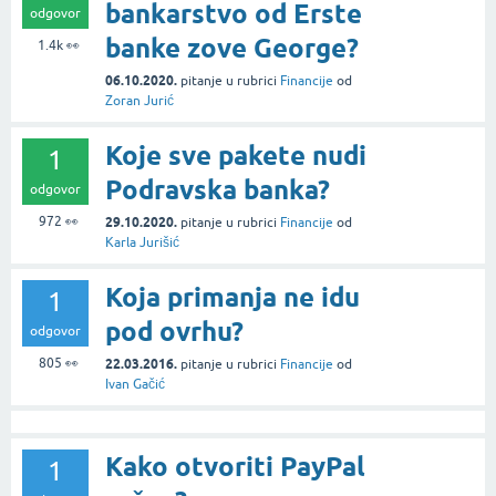
bankarstvo od Erste
odgovor
banke zove George?
1.4k
👀
06.10.2020.
pitanje
u rubrici
Financije
od
Zoran Jurić
Koje sve pakete nudi
1
Podravska banka?
odgovor
972
👀
29.10.2020.
pitanje
u rubrici
Financije
od
Karla Jurišić
Koja primanja ne idu
1
pod ovrhu?
odgovor
805
👀
22.03.2016.
pitanje
u rubrici
Financije
od
Ivan Gačić
Kako otvoriti PayPal
1