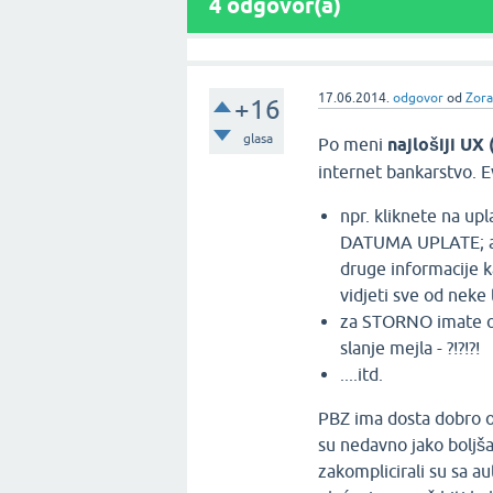
4
odgovor(a)
17.06.2014.
odgovor
od
Zora
+16
glasa
Po meni
najlošiji UX
internet bankarstvo. E
npr. kliknete na upl
DATUMA UPLATE; ali
druge informacije 
vidjeti sve od nek
za STORNO imate opc
slanje mejla - ?!?!?!
....itd.
PBZ ima dosta dobro od
su nedavno jako boljša
zakomplicirali su sa a