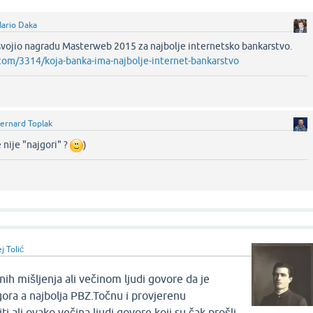
ario Daka
svojio nagradu Masterweb 2015 za najbolje internetsko bankarstvo.
.com/3314/koja-banka-ima-najbolje-internet-bankarstvo
ernard Toplak
 nije "najgori" ?
)‌
j Tolić
ih mišljenja ali večinom ljudi govore da je
ora a najbolja PBZ.Točnu i provjerenu
i ali ovako večina ljudi govore koji su čak prošli