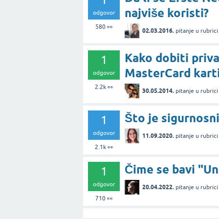
najviše koristi?
odgovor
580
👀
02.03.2016.
pitanje
u rubric
Kako dobiti priv
1
MasterCard kart
odgovor
2.2k
👀
30.05.2014.
pitanje
u rubric
Što je sigurnosn
1
odgovor
11.09.2020.
pitanje
u rubric
2.1k
👀
Čime se bavi "Un
1
odgovor
20.04.2022.
pitanje
u rubric
710
👀