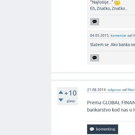
"Najlošije..."
Eh, Znatko, Znatko...‌
04.05.2015.
komentar
od
H
Slažem se. Ako banka ne
21.08.2014.
odgovor
od
Mari
+10
glasa
Prema GLOBAL FINANCE
bankarstvo kod nas u 