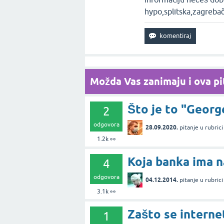
hypo,splitska,zagrebač
Možda Vas zanimaju i ova pit
Što je to "Georg
2
odgovora
28.09.2020.
pitanje
u rubric
1.2k
👀
Koja banka ima n
4
odgovora
04.12.2014.
pitanje
u rubric
3.1k
👀
Zašto se interne
1