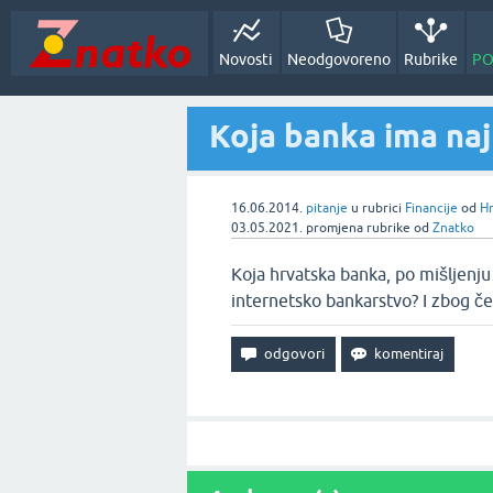
Novosti
Neodgovoreno
Rubrike
PO
Koja banka ima naj
16.06.2014.
pitanje
u rubrici
Financije
od
H
03.05.2021.
promjena rubrike
od
Znatko
Koja hrvatska banka, po mišljenju
internetsko bankarstvo? I zbog če