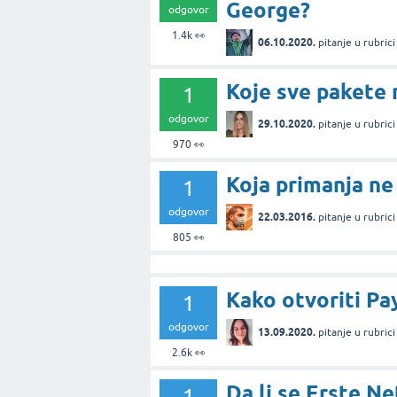
George?
odgovor
1.4k
👀
06.10.2020.
pitanje
u rubric
Koje sve pakete 
1
odgovor
29.10.2020.
pitanje
u rubric
970
👀
Koja primanja ne
1
odgovor
22.03.2016.
pitanje
u rubric
805
👀
Kako otvoriti Pa
1
odgovor
13.09.2020.
pitanje
u rubric
2.6k
👀
Da li se Erste N
1