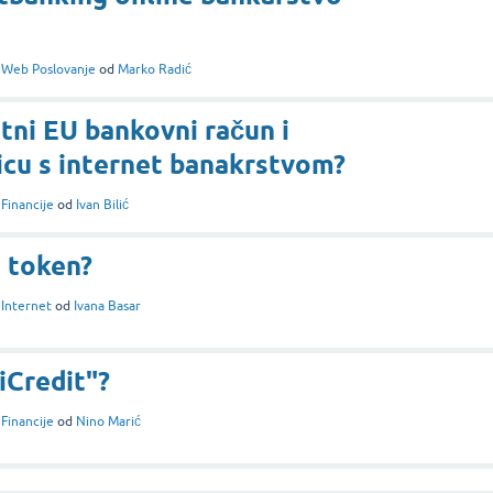
i
Web Poslovanje
od
Marko Radić
atni EU bankovni račun i
icu s internet banakrstvom?
i
Financije
od
Ivan Bilić
i token?
i
Internet
od
Ivana Basar
iCredit"?
i
Financije
od
Nino Marić