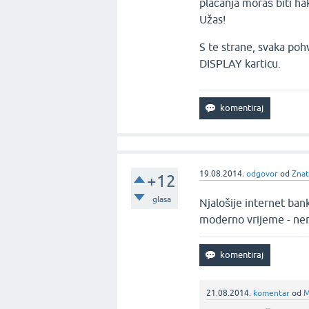
plaćanja moraš biti hak
Užas!
S te strane, svaka poh
DISPLAY karticu.
19.08.2014.
odgovor
od
Zna
+12
glasa
Njalošije internet ba
moderno vrijeme - ne
21.08.2014.
komentar
od
M