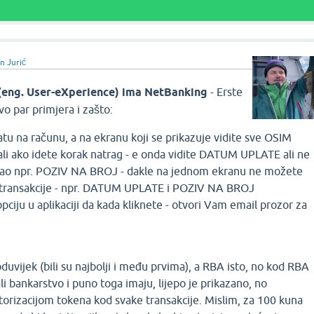
n Jurić
 (eng. User-eXperience) ima NetBanking
- Erste
vo par primjera i zašto:
atu na računu, a na ekranu koji se prikazuje vidite sve OSIM
 ako idete korak natrag - e onda vidite DATUM UPLATE ali ne
kao npr. POZIV NA BROJ - dakle na jednom ekranu ne možete
e transakcije - npr. DATUM UPLATE i POZIV NA BROJ
iju u aplikaciji da kada kliknete - otvori Vam email prozor za
uvijek (bili su najbolji i među prvima), a RBA isto, no kod RBA
li bankarstvo i puno toga imaju, lijepo je prikazano, no
utorizacijom tokena kod svake transakcije. Mislim, za 100 kuna