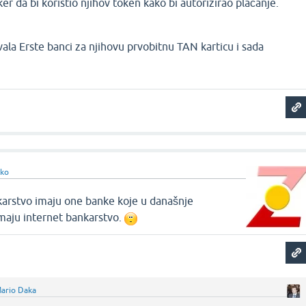
er da bi koristio njihov token kako bi autorizirao plaćanje.
vala Erste banci za njihovu prvobitnu TAN karticu i sada
tko
nkarstvo imaju one banke koje u današnje
maju internet bankarstvo.
ario Daka