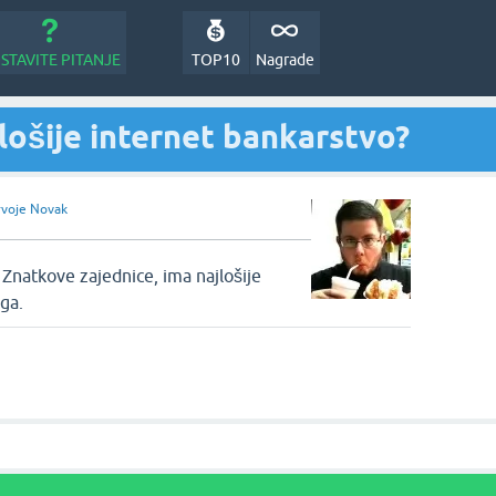
STAVITE PITANJE
TOP10
Nagrade
lošije internet bankarstvo?
rvoje Novak
 Znatkove zajednice, ima najlošije
ga.