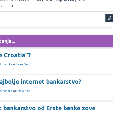
ka....Lp
anja...
e Croatia"?
i
Financije
od
Ivan Gačić
ajbolje internet bankarstvo?
i
Financije
od
Maja Kos
t bankarstvo od Erste banke zove