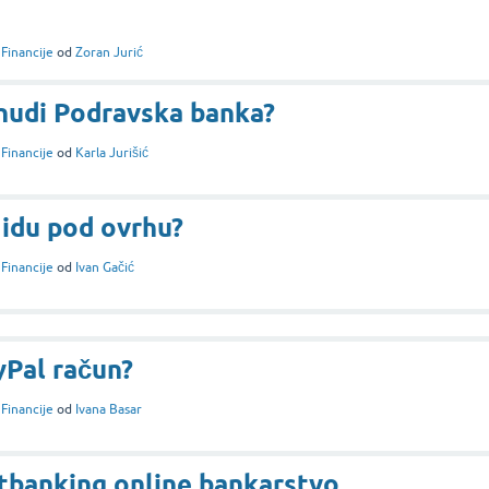
i
Financije
od
Zoran Jurić
nudi Podravska banka?
i
Financije
od
Karla Jurišić
 idu pod ovrhu?
i
Financije
od
Ivan Gačić
yPal račun?
i
Financije
od
Ivana Basar
etbanking online bankarstvo