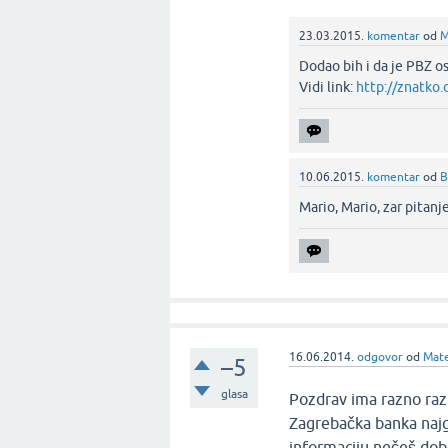
23.03.2015.
komentar
od
M
Dodao bih i da je PBZ o
Vidi link:
http://znatko
10.06.2015.
komentar
od
B
Mario, Mario, zar pitanje
16.06.2014.
odgovor
od
Mate
–5
glasa
Pozdrav ima razno razn
Zagrebačka banka najg
informaciju nečeš dobit