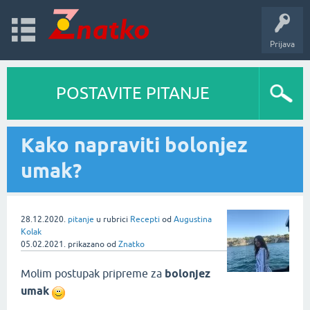
Prijava
POSTAVITE PITANJE
Kako napraviti bolonjez
umak?
28.12.2020.
pitanje
u rubrici
Recepti
od
Augustina
Kolak
05.02.2021.
prikazano
od
Znatko
Molim postupak pripreme za
bolonjez
umak