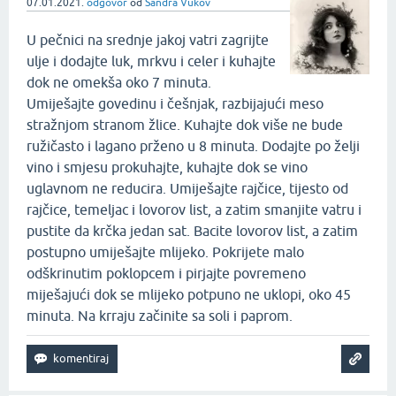
07.01.2021.
odgovor
od
Sandra Vukov
U pečnici na srednje jakoj vatri zagrijte
ulje i dodajte luk, mrkvu i celer i kuhajte
dok ne omekša oko 7 minuta.
Umiješajte govedinu i češnjak, razbijajući meso
stražnjom stranom žlice. Kuhajte dok više ne bude
ružičasto i lagano prženo u 8 minuta. Dodajte po želji
vino i smjesu prokuhajte, kuhajte dok se vino
uglavnom ne reducira. Umiješajte rajčice, tijesto od
rajčice, temeljac i lovorov list, a zatim smanjite vatru i
pustite da krčka jedan sat. Bacite lovorov list, a zatim
postupno umiješajte mlijeko. Pokrijete malo
odškrinutim poklopcem i pirjajte povremeno
miješajući dok se mlijeko potpuno ne uklopi, oko 45
minuta. Na krraju začinite sa soli i paprom.