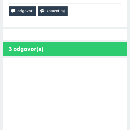
3
odgovor(a)