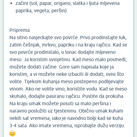
začini (sol, papar, origano, slatka i ljuta mljevena
paprika, vegeta, peršin)
Priprema
Na sitno nasjeckajte svo povrće. Prvo prodinstajte luk,
zatim češnjak, mrkvu, papriku i na kraju rajčicu. Kad se
svo povrće prodinstalo, u lonac dodajte mljeveno
meso. Ja koristim svinjetinu. Kad meso malo posmeđi,
možete dodati začine. Gore sam napisala koje ja
koristim, a vi možete neke izbaciti ili dodati, ovisi što
volite. Tijekom kuhanja meso postepeno podlijevajte
vinom. Ako ne volite vino, koristite vodu. Kad se meso
skuhalo, dodajte pasiranu rajčicu. Pustite da prokuha.
Na kraju umak možete posuti sa malo peršina i
naravno poslužiti uz tjesteninu. Obično umak kuham
nekih sat vremena, iako je navodno bolji kad se kuha
3-4 sata. Ako imate vremena, isprobajte dužu verziju.