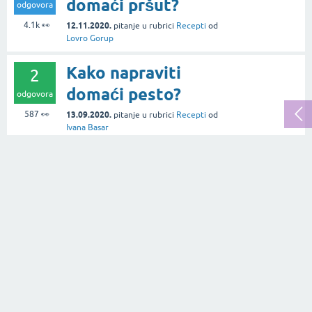
domaći pršut?
odgovora
4.1k
👀
12.11.2020.
pitanje
u rubrici
Recepti
od
Lovro Gorup
Kako napraviti
2
domaći pesto?
odgovora
587
👀
13.09.2020.
pitanje
u rubrici
Recepti
od
Ivana Basar