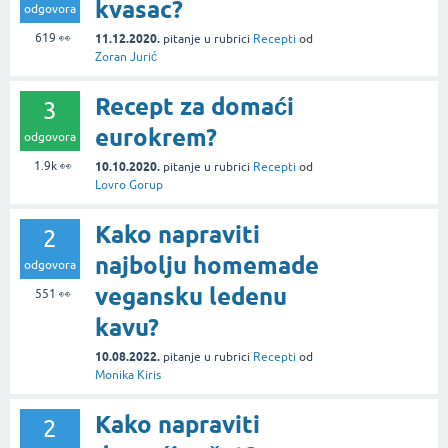
kvasac?
odgovora
619
👀
11.12.2020.
pitanje
u rubrici
Recepti
od
Zoran Jurić
Recept za domaći
3
eurokrem?
odgovora
1.9k
👀
10.10.2020.
pitanje
u rubrici
Recepti
od
Lovro Gorup
Kako napraviti
2
najbolju homemade
odgovora
vegansku ledenu
551
👀
kavu?
10.08.2022.
pitanje
u rubrici
Recepti
od
Monika Kiris
Kako napraviti
2